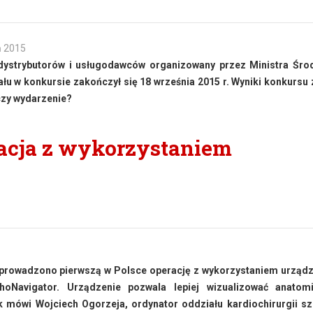
ń 2015
dystrybutorów i usługodawców organizowany przez Ministra Śro
łu w konkursie zakończył się 18 września 2015 r. Wyniki konkursu
czy wydarzenie?
racja z wykorzystaniem
zeprowadzono pierwszą w Polsce operację z wykorzystaniem urząd
oNavigator. Urządzenie pozwala lepiej wizualizować anatom
k mówi Wojciech Ogorzeja, ordynator oddziału kardiochirurgii sz