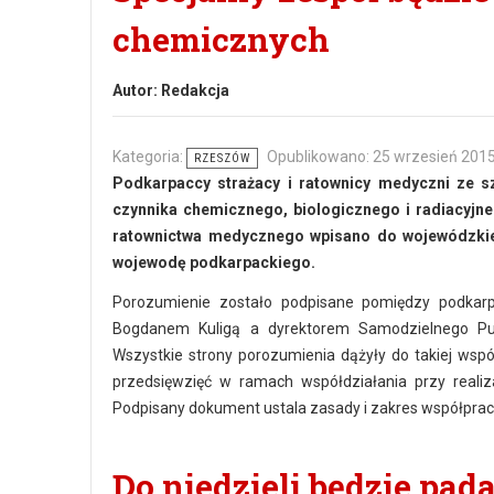
chemicznych
Autor:
Redakcja
Kategoria:
Opublikowano: 25 wrzesień 201
RZESZÓW
Podkarpaccy strażacy i ratownicy medyczni ze s
czynnika chemicznego, biologicznego i radiacyjne
ratownictwa medycznego wpisano do wojewódzki
wojewodę podkarpackiego.
Porozumienie zostało podpisane pomiędzy podka
Bogdanem Kuligą a dyrektorem Samodzielnego Pu
Wszystkie strony porozumienia dążyły do takiej wsp
przedsięwzięć w ramach współdziałania przy reali
Podpisany dokument ustala zasady i zakres współprac
Do niedzieli będzie pad