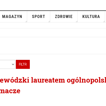
MAGAZYN
SPORT
ZDROWIE
KULTURA
FILTR
ewódzki laureatem ogólnopols
amacze