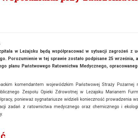
5
zpitala w Leżajsku będą współpracować w sytuacji zagrożeń z u
go. Porozumienie w tej sprawie zostało podpisane 25 września, 
ego planu Państwowego Ratownictwa Medycznego, opracowaneg
rpackim komendantem wojewódzkim Państwowej Straży Pożarnej n
blicznego Zespołu Opieki Zdrowotnej w Leżajsku Marianem Furm
ółpracy, ponieważ sygnatariusze widzieli konieczność prowadzenia w
zacji zadań z ratownictwa medycznego oraz chemicznego i ekolog
y.
ać