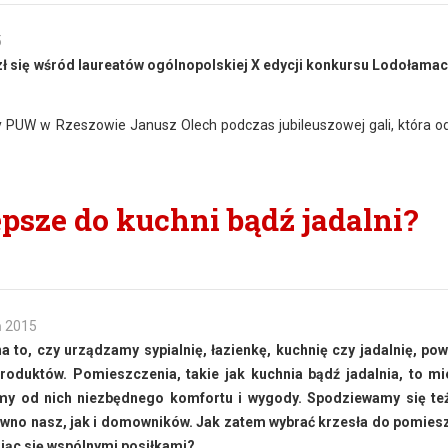
5
 się wśród laureatów ogólnopolskiej X edycji konkursu Lodołama
y PUW w Rzeszowie Janusz Olech podczas jubileuszowej gali, która od
epsze do kuchni bądź jadalni?
ń 2015
to, czy urządzamy sypialnię, łazienkę, kuchnię czy jadalnię, po
oduktów. Pomieszczenia, takie jak kuchnia bądź jadalnia, to mi
my od nich niezbędnego komfortu i wygody. Spodziewamy się też
równo nasz, jak i domowników. Jak zatem wybrać krzesła do pomies
ując się wspólnymi posiłkami?