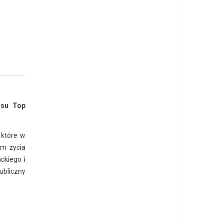
rsu Top
 które w
om życia
ckiego i
ubliczny