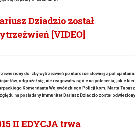
riusz Dziadzio został
ytrzeźwień [VIDEO]
5
zewieziony do izby wytrzeźwień po utarczce słownej z policjantami.
cjantów, odgrażał się, nie reagował w ogóle na polecenia, jakie kie
karpackiego Komendanta Wojewódzkiego Policji kom. Marta Tabasz
względu na posiadany immunitet Dariusz Dziadzio został odwiezion
15 II EDYCJA trwa