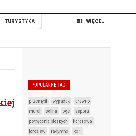
TURYSTYKA
WIĘCEJ
POPULARNE TAGI
kiej
przemyśl
wypadek
drewno
mural
solina
pge
zapora
potrącenie pieszych
korczowa
jarosław
radymno
koń,