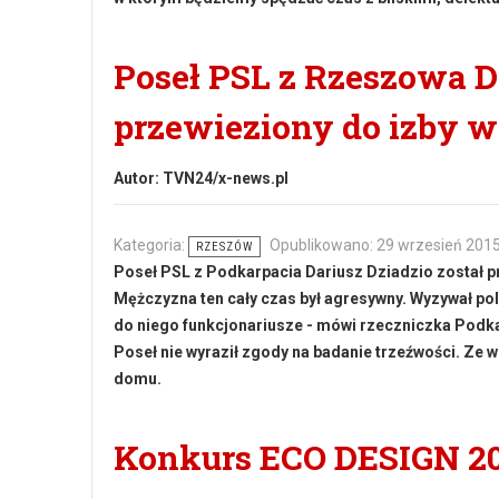
Poseł PSL z Rzeszowa Da
przewieziony do izby w
Autor:
TVN24/x-news.pl
Kategoria:
Opublikowano: 29 wrzesień 201
RZESZÓW
Poseł PSL z Podkarpacia Dariusz Dziadzio został pr
Mężczyzna ten cały czas był agresywny. Wyzywał poli
do niego funkcjonariusze - mówi rzeczniczka Pod
Poseł nie wyraził zgody na badanie trzeźwości. Ze 
domu.
Konkurs ECO DESIGN 20