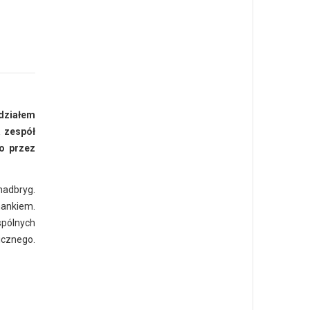
działem
a zespół
o przez
adbryg.
ankiem.
spólnych
icznego.