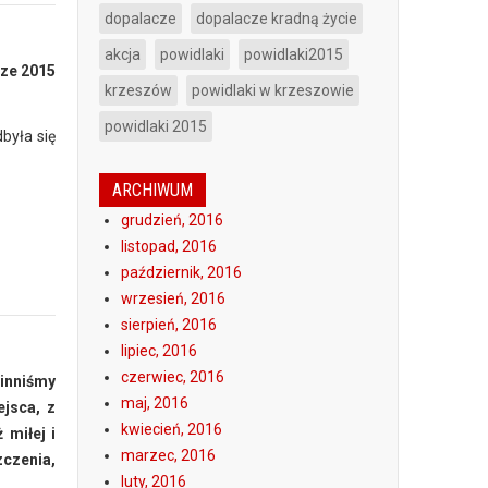
dopalacze
dopalacze kradną życie
akcja
powidlaki
powidlaki2015
cze 2015
krzeszów
powidlaki w krzeszowie
powidlaki 2015
była się
ARCHIWUM
grudzień, 2016
listopad, 2016
październik, 2016
wrzesień, 2016
sierpień, 2016
lipiec, 2016
czerwiec, 2016
winniśmy
maj, 2016
ejsca, z
kwiecień, 2016
 miłej i
marzec, 2016
zczenia,
luty, 2016