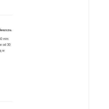
deszczu.
 40 mm
e od 30
ą w