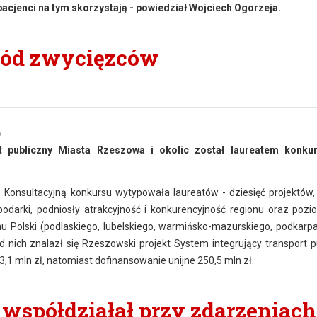
pacjenci na tym skorzystają - powiedział Wojciech Ogorzeja.
ród zwycięzców
5
rt publiczny Miasta Rzeszowa i okolic został laureatem konku
Konsultacyjną konkursu wytypowała laureatów - dziesięć projektów,
odarki, podniosły atrakcyjność i konkurencyjność regionu oraz pozi
Polski (podlaskiego, lubelskiego, warmińsko-mazurskiego, podkarpa
ód nich znalazł się Rzeszowski projekt System integrujący transport p
3,1 mln zł, natomiast dofinansowanie unijne 250,5 mln zł.
 współdziałał przy zdarzeniach