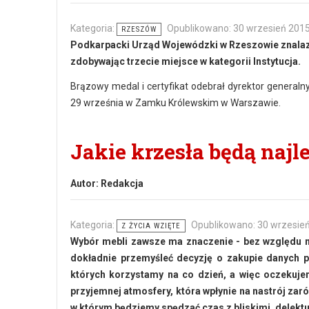
Kategoria:
Opublikowano: 30 wrzesień 201
RZESZÓW
Podkarpacki Urząd Wojewódzki w Rzeszowie znalazł
zdobywając trzecie miejsce w kategorii Instytucja.
Brązowy medal i certyfikat odebrał dyrektor generaln
29 września w Zamku Królewskim w Warszawie.
Jakie krzesła będą najl
Autor:
Redakcja
Kategoria:
Opublikowano: 30 wrzesie
Z ŻYCIA WZIĘTE
Wybór mebli zawsze ma znaczenie - bez względu na 
dokładnie przemyśleć decyzję o zakupie danych pr
których korzystamy na co dzień, a więc oczekuje
przyjemnej atmosfery, która wpłynie na nastrój za
w którym będziemy spędzać czas z bliskimi, delekt