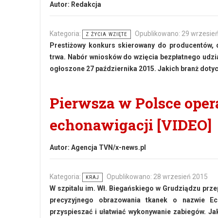
Autor:
Redakcja
Kategoria:
Opublikowano: 29 wrzesie
Z ŻYCIA WZIĘTE
Prestiżowy konkurs skierowany do producentów, 
trwa. Nabór wniosków do wzięcia bezpłatnego udzia
ogłoszone 27 października 2015. Jakich branż doty
Pierwsza w Polsce ope
echonawigacji [VIDEO]
Autor:
Agencja TVN/x-news.pl
Kategoria:
Opublikowano: 28 wrzesień 2015
KRAJ
W szpitalu im. Wł. Biegańskiego w Grudziądzu pr
precyzyjnego obrazowania tkanek o nazwie Ech
przyspieszać i ułatwiać wykonywanie zabiegów. Ja