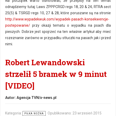
Na początek warto odnotować, że przepisy na ten temat
odnajdziemy tutaj: Laws ZPPPCRGD regs 18, 20 & 24, RTRA sect
25(5) & TSRGD regs 10, 27 & 28, które poruszane są na stronie
http://www.wypadekwuk.com/wypadek-pasach-konsekwencje-
postepowanie/
przy okazji tematu o wypadku na psach dla
pieszych. Dobrze jest spojrzeć na ten właśnie artykuł aby mieć
rozeznanie zarówno w przypadku stłuczki na pasach jak i przed
nimi.
Robert Lewandowski
strzelił 5 bramek w 9 minut
[VIDEO]
Autor:
Agencja TVN/x-news.pl
Kategoria:
Opublikowano: 23 wrzesień 2015
PIŁKA NOŻNA