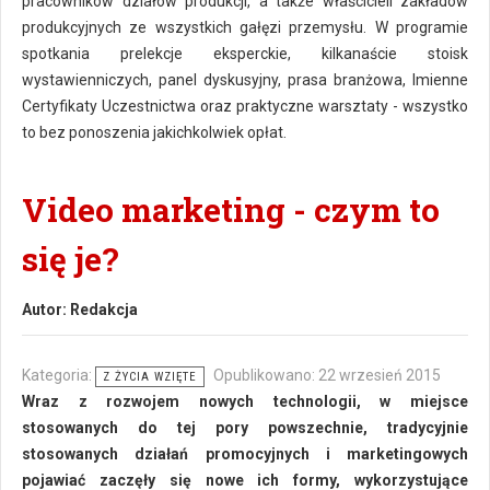
pracowników działów produkcji, a także właścicieli zakładów
produkcyjnych ze wszystkich gałęzi przemysłu. W programie
spotkania prelekcje eksperckie, kilkanaście stoisk
wystawienniczych, panel dyskusyjny, prasa branżowa, Imienne
Certyfikaty Uczestnictwa oraz praktyczne warsztaty - wszystko
to bez ponoszenia jakichkolwiek opłat.
Video marketing - czym to
się je?
Autor:
Redakcja
Kategoria:
Opublikowano: 22 wrzesień 2015
Z ŻYCIA WZIĘTE
Wraz z rozwojem nowych technologii, w miejsce
stosowanych do tej pory powszechnie, tradycyjnie
stosowanych działań promocyjnych i marketingowych
pojawiać zaczęły się nowe ich formy, wykorzystujące