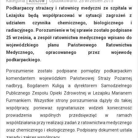
Kategoria:
Opublikowano: 25 wrzesień 2015
RZESZÓW
Podkarpaccy strażacy i ratownicy medyczni ze szpitala w
Leżajsku będą współpracować w sytuacji zagrożeń z
udziałem czynnika chemicznego, biologicznego i
radiacyjnego. Porozumienie w tej sprawie zostało podpisane
25 września, a zespół ratownictwa medycznego wpisano do
wojewódzkiego planu Państwowego Ratownictwa
Medycznego, opracowanego przez wojewodę
podkarpackiego.
Porozumienie zostało podpisane pomiędzy podkarpackim
komendantem wojewódzkim Państwowej Straży Pożarnej
nadbryg. Bogdanem Kuligą a dyrektorem Samodzielnego
Publicznego Zespołu Opieki Zdrowotnej w Leżajsku Marianem
Furmankiem. Wszystkie strony porozumienia dążyły do takiej
współpracy, ponieważ sygnatariusze widzieli konieczność
prowadzenia wspólnych przedsięwzięć w ramach
współdziałania przy realizacji zadań z ratownictwa medycznego
oraz chemicznego i ekologicznego. Podpisany dokument ustala
zasady i zakres współpracy.