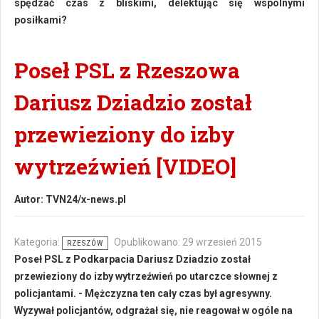
spędzać czas z bliskimi, delektując się wspólnymi
posiłkami?
Poseł PSL z Rzeszowa
Dariusz Dziadzio został
przewieziony do izby
wytrzeźwień [VIDEO]
Autor:
TVN24/x-news.pl
Kategoria:
Opublikowano: 29 wrzesień 2015
RZESZÓW
Poseł PSL z Podkarpacia Dariusz Dziadzio został
przewieziony do izby wytrzeźwień po utarczce słownej z
policjantami. - Mężczyzna ten cały czas był agresywny.
Wyzywał policjantów, odgrażał się, nie reagował w ogóle na