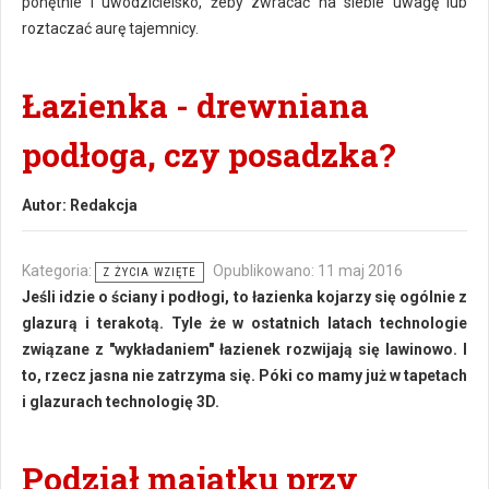
ponętnie i uwodzicielsko, żeby zwracać na siebie uwagę lub
roztaczać aurę tajemnicy.
Łazienka - drewniana
podłoga, czy posadzka?
Autor:
Redakcja
Kategoria:
Opublikowano: 11 maj 2016
Z ŻYCIA WZIĘTE
Jeśli idzie o ściany i podłogi, to łazienka kojarzy się ogólnie z
glazurą i terakotą. Tyle że w ostatnich latach technologie
związane z "wykładaniem" łazienek rozwijają się lawinowo. I
to, rzecz jasna nie zatrzyma się. Póki co mamy już w tapetach
i glazurach technologię 3D.
Podział majątku przy