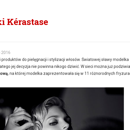
i Kérastase
c 2016
 produktów do pielęgnacji i stylizacji włosów. Światowej sławy modelk
atego jej decyzja nie powinna nikogo dziwić. W sieci można już podziwi
iową
, na której modelka zaprezentowała się w 11 różnorodnych fryzur