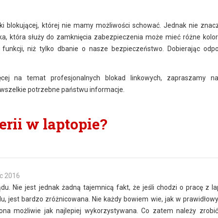
ki blokującej, której nie mamy możliwości schować. Jednak nie znacz
a, która służy do zamknięcia zabezpieczenia może mieć różne kolory
funkcji, niż tylko dbanie o nasze bezpieczeństwo. Dobierając odp
ęcej na temat profesjonalnych blokad linkowych, zapraszamy na
 wszelkie potrzebne państwu informacje.
rii w laptopie?
c 2016
. Nie jest jednak żadną tajemnicą fakt, że jeśli chodzi o pracę z l
u, jest bardzo zróżnicowana. Nie każdy bowiem wie, jak w prawidłow
 ona możliwie jak najlepiej wykorzystywana. Co zatem należy zrobi