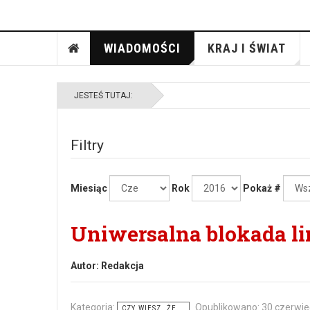
WIADOMOŚCI
KRAJ I ŚWIAT
JESTEŚ TUTAJ:
Filtry
Miesiąc
Rok
Pokaż #
Uniwersalna blokada l
Autor:
Redakcja
Kategoria:
Opublikowano: 30 czerwie
CZY WIESZ, ŻE...