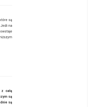
które są
Jeśli na
Powstaje
oniższym
 z całą
 czym są
adnie są