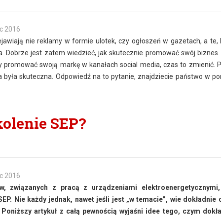
c 2016
wiają nie reklamy w formie ulotek, czy ogłoszeń w gazetach, a te, 
. Dobrze jest zatem wiedzieć, jak skutecznie promować swój biznes. 
aby promować swoją markę w kanałach social media, czas to zmienić. 
ama była skuteczna. Odpowiedź na to pytanie, znajdziecie państwo w p
kolenie SEP?
c 2016
, związanych z pracą z urządzeniami elektroenergetycznymi,
EP. Nie każdy jednak, nawet jeśli jest „w temacie”, wie dokładnie
 Poniższy artykuł z całą pewnością wyjaśni idee tego, czym dokł