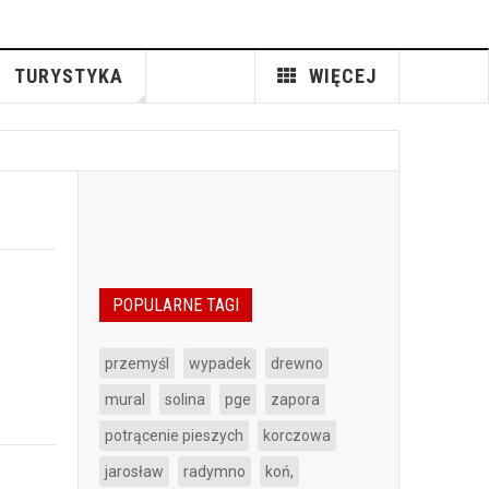
TURYSTYKA
WIĘCEJ
POPULARNE TAGI
przemyśl
wypadek
drewno
mural
solina
pge
zapora
potrącenie pieszych
korczowa
jarosław
radymno
koń,