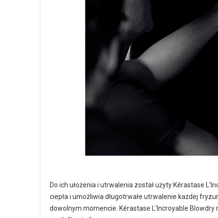
Do ich ułożenia i utrwalenia został użyty Kérastase L'I
ciepła i umożliwia długotrwałe utrwalenie każdej fryzu
dowolnym momencie. Kérastase L'Incroyable Blowdry 