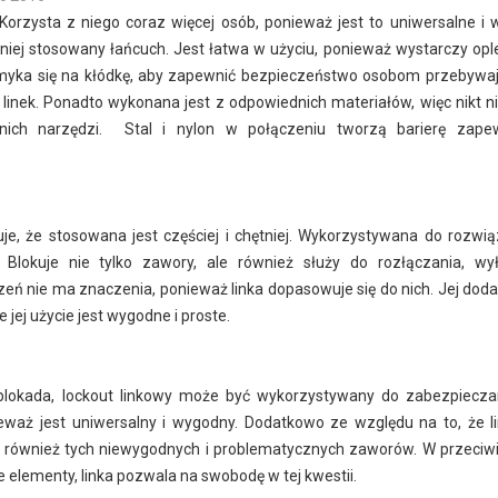
 Korzysta z niego coraz więcej osób, ponieważ jest to uniwersalne i
niej stosowany łańcuch. Jest łatwa w użyciu, ponieważ wystarczy ople
zamyka się na kłódkę, aby zapewnić bezpieczeństwo osobom przebyw
 linek. Ponadto wykonana jest z odpowiednich materiałów, więc nikt ni
nich narzędzi. Stal i nylon w połączeniu tworzą barierę zapew
e, że stosowana jest częściej i chętniej. Wykorzystywana do rozwi
 Blokuje nie tylko zawory, ale również służy do rozłączania, wy
eń nie ma znaczenia, ponieważ linka dopasowuje się do nich. Jej do
jej użycie jest wygodne i proste.
lokada, lockout linkowy może być wykorzystywany do zabezpieczan
eważ jest uniwersalny i wygodny. Dodatkowo ze względu na to, że li
 również tych niewygodnych i problematycznych zaworów. W przeciw
 elementy, linka pozwala na swobodę w tej kwestii.