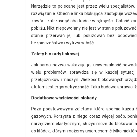
Narzędzie to polecane jest przez wielu specjalistów.
rozwiązanie. Obecnie linka blokująca zastępuje wcześ
zawór i zatrzasnąć oba końce w rękojeści. Całość 
pobliżu. Nikt niepowołany nie jest w stanie poluzować
stanie przerwać jej lub poluzować bez odpowied
bezpieczeństwo i wytrzymałość
Zalety blokady linkowej
Jak sama nazwa wskazuje jej uniwersalność powoduj
wielu problemów, sprawdza się w każdej sytuacji.
przełączników i maszyn. Wielkość blokowanych urządz
atutem jest ergometryczność. Taka budowa sprawia, że 
Dodatkowe właściwości blokady
Poza podstawowymi zaletami, które spełnia każda b
gazowych. Korzysta z niego coraz więcej osób, poni
narzędziem elastycznym, służyć może do blokowania
do kłódek, którymi możemy unieruchomić tylko niektóre