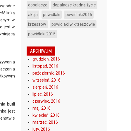
dopalacze
dopalacze kradną życie
 wygodne
ść linką
akcja
powidlaki
powidlaki2015
ającym w
krzeszów
powidlaki w krzeszowie
e jest w
niającą
powidlaki 2015
ARCHIWUM
grudzień, 2016
ązywania
listopad, 2016
łączania
październik, 2016
datkowym
wrzesień, 2016
sierpień, 2016
lipiec, 2016
czerwiec, 2016
ia butli
maj, 2016
nka jest
kwiecień, 2016
ieństwie
marzec, 2016
luty, 2016