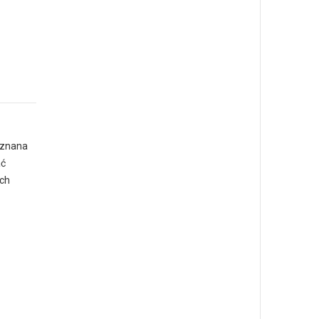
a znana
ać
ach