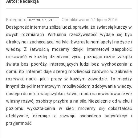
Autor:
Redakcja
Kategoria:
Opublikowano: 21 lipiec 2016
CZY WIESZ, ŻE...
Dostępność internetu zbliża ludzi, sprawia, że świat się kurczy w
swych rozmiarach. Wirtualna rzeczywistość wydaje się być
atrakcyjna i zachęcająca, na tyle iż wzrasta nam apetyt na życie i
wiedzę. Z łatwością możemy dzięki internetowi zaspokoić
ciekawość w każdej dziedzinie życia poznając różne zakątki
świata bez podróży, interesujących ludzi bez wychodzenia z
domu itp. Internet daje szereg możliwości zarówno w zakresie
rozrywki, nauki, jak i pracy w każdym zawodzie. To między
innymi dzięki internetowym możliwościom zdobywania wiedzy,
dostępu do informacji szybko i łatwo, moda na inwestowanie we
własny rozwój osobisty przybrała na sile. Niezależnie od wieku i
poziomu wykształcenia w sieci możemy się dokształcać
efektywnie, czerpiąc z rozwoju osobistego satysfakcję i
przyjemność.