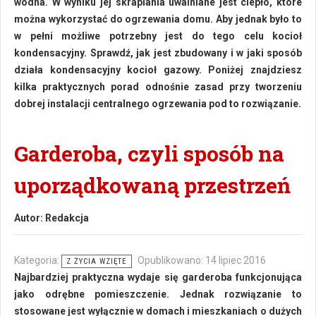
wodna. W wyniku jej skraplania uwalniane jest ciepło, które
można wykorzystać do ogrzewania domu. Aby jednak było to
w pełni możliwe potrzebny jest do tego celu kocioł
kondensacyjny. Sprawdź, jak jest zbudowany i w jaki sposób
działa kondensacyjny kocioł gazowy. Poniżej znajdziesz
kilka praktycznych porad odnośnie zasad przy tworzeniu
dobrej instalacji centralnego ogrzewania pod to rozwiązanie.
Garderoba, czyli sposób na
uporządkowaną przestrzeń
Autor:
Redakcja
Kategoria:
Opublikowano: 14 lipiec 2016
Z ŻYCIA WZIĘTE
Najbardziej praktyczna wydaje się garderoba funkcjonująca
jako odrębne pomieszczenie. Jednak rozwiązanie to
stosowane jest wyłącznie w domach i mieszkaniach o dużych