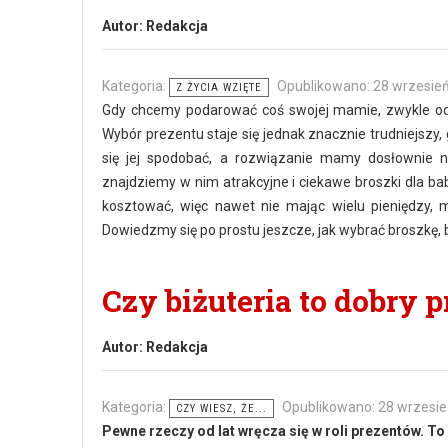
Autor:
Redakcja
Kategoria:
Opublikowano: 28 wrzesie
Z ŻYCIA WZIĘTE
Gdy chcemy podarować coś swojej mamie, zwykle od r
Wybór prezentu staje się jednak znacznie trudniejszy
się jej spodobać, a rozwiązanie mamy dosłownie na
znajdziemy w nim atrakcyjne i ciekawe broszki dla ba
kosztować, więc nawet nie mając wielu pieniędzy, m
Dowiedzmy się po prostu jeszcze, jak wybrać broszkę, 
Czy biżuteria to dobry 
Autor:
Redakcja
Kategoria:
Opublikowano: 28 wrzesi
CZY WIESZ, ŻE...
Pewne rzeczy od lat wręcza się w roli prezentów. To