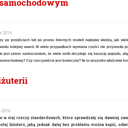
u samochodowym
eń 2016
po przejściach lub po prostu felernych modeli najlepiej wiedzą, jak wiel
wodu kolejnej awarii. W wielu przypadkach wymiana części nie przynosiła p
e jest zatem zaskoczeniem, że wiele osób decyduje się kasację pojazdu, ab
 samochodowy? Czy rzeczywiście jest konieczny? Ile to wszystko właściwie ko
iżuterii
ń 2016
je w niej rzeczy standardowych, które sprawdzały się dawniej za
otej biżuterii, jaką jednak dalej bez problemu można kupić, odw