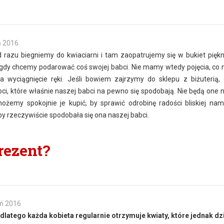
ń 2016
azu biegniemy do kwiaciarni i tam zaopatrujemy się w bukiet piękn
, gdy chcemy podarować coś swojej babci. Nie mamy wtedy pojęcia, co
 wyciągnięcie ręki. Jeśli bowiem zajrzymy do sklepu z biżuterią,
bci, które właśnie naszej babci na pewno się spodobają. Nie będą one 
ożemy spokojnie je kupić, by sprawić odrobinę radości bliskiej nam
by rzeczywiście spodobała się ona naszej babci.
prezent?
eń 2016
 dlatego każda kobieta regularnie otrzymuje kwiaty, które jednak dz