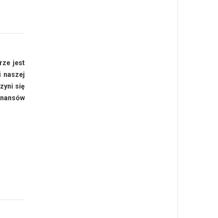
rze jest
i naszej
zyni się
finansów