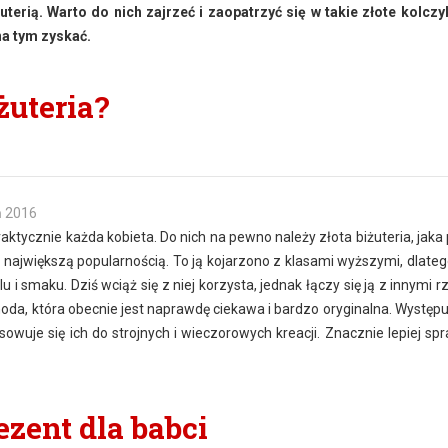
uterią. Warto do nich zajrzeć i zaopatrzyć się w takie złote kolczyk
na tym zyskać.
żuteria?
ń 2016
raktycznie każda kobieta. Do nich na pewno należy złota biżuteria, jaka
ę największą popularnością. To ją kojarzono z klasami wyższymi, dlateg
i smaku. Dziś wciąż się z niej korzysta, jednak łączy się ją z innymi 
moda, która obecnie jest naprawdę ciekawa i bardzo oryginalna. Występu
sowuje się ich do strojnych i wieczorowych kreacji. Znacznie lepiej sp
ezent dla babci