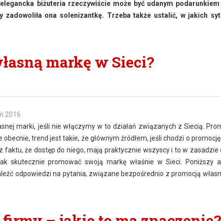
 i elegancka biżuteria rzeczywiście może być udanym podarunkiem
by zadowoliła ona solenizantkę. Trzeba także ustalić, w jakich sy
łasną markę w Sieci?
eń 2016
nej marki, jeśli nie włączymy w to działań związanych z Siecią. Pr
obecnie, trend jest takie, że głównym źródłem, jeśli chodzi o promocję
 z faktu, że dostęp do niego, mają praktycznie wszyscy i to w zasadzie
jak skutecznie promować swoją markę właśnie w Sieci. Poniższy a
eźć odpowiedzi na pytania, związane bezpośrednio z promocją własn
firmy – jakie to ma znaczenie