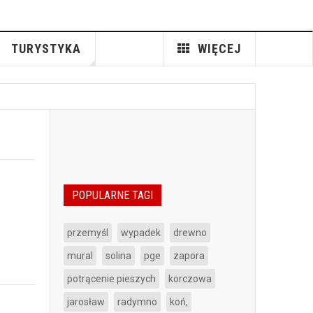
TURYSTYKA
WIĘCEJ
POPULARNE TAGI
przemyśl
wypadek
drewno
mural
solina
pge
zapora
potrącenie pieszych
korczowa
jarosław
radymno
koń,