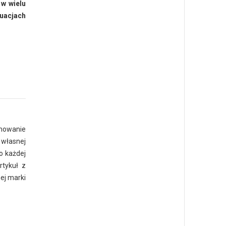
 w wielu
tuacjach
omowanie
 własnej
 o każdej
rtykuł z
ej marki
?