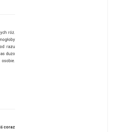
ych róż.
 mogłoby
 od razu
nas dużo
 osobie.
iś coraz