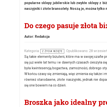
popularne sklepy jubilerskie lub zwykłe sklepy z biż
naszyjniki i złote bransolety. Noszą je, można tylko 
Do czego pasuje złota bi
Autor:
Redakcja
Kategoria:
Opublikowano: 28 wrzesie
Z ŻYCIA WZIĘTE
Są takie elementy biżuterii, które ma w swojej szafie p
się już wiele lat temu i w dawnych czasach cieszyła si
była kwintesencją bogactwa, zamożności, dobrego stylu 
W końcu czasy się zmieniają, więc zmienia się także i 
również starodawne, złote naszyjniki, jednak nie dopa
się one bowiem na co dzień.
Broszka jako idealny pr