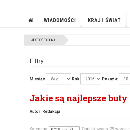
WIADOMOŚCI
KRAJ I ŚWIAT
JESTEŚ TUTAJ:
Filtry
Miesiąc
Rok
Pokaż #
Jakie są najlepsze buty
Autor:
Redakcja
Kategoria:
Opublikowano: 29 wrzesi
CZY WIESZ, ŻE...