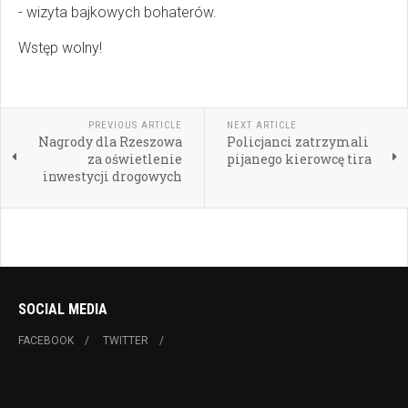
- wizyta bajkowych bohaterów.
Wstęp wolny!
PREVIOUS ARTICLE
NEXT ARTICLE
Nagrody dla Rzeszowa
Policjanci zatrzymali
za oświetlenie
pijanego kierowcę tira
inwestycji drogowych
SOCIAL MEDIA
FACEBOOK
TWITTER