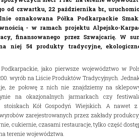
o od czwartku, 22 października br., uruchomi
jalnie oznakowana Półka Podkarpackie Smak
ywnością - w ramach projektu Alpejsko-Karpa
acy, finansowanego przez Szwajcarię. W su
 na niej 54 produkty tradycyjne, ekologiczn
 Podkarpackie, jako pierwsze województwo w Pols
200. wyrób na Liście Produktów Tradycyjnych. Jednak
je, że połowę z nich nie znajdziemy na sklepow
dynie na okazjonalnych jarmarkach czy festiwal
a stoiskach Kół Gospodyń Wiejskich. A nawet z 
i wyrobów zarejestrowanych przez zakłady produkcyj
nie, cukiernie, czasami restauracje, tylko część dost
 na terenie województwa.