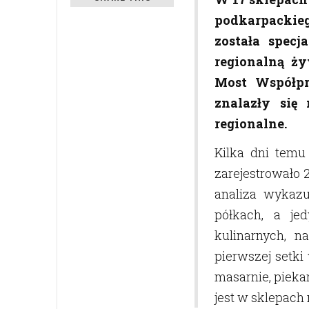
podkarpackieg
została spec
regionalną ż
Most Współpr
znalazły się
regionalne.
Kilka dni temu
zarejestrowało 
analiza wykazu
półkach, a je
kulinarnych, n
pierwszej setk
masarnie, piekar
jest w sklepach