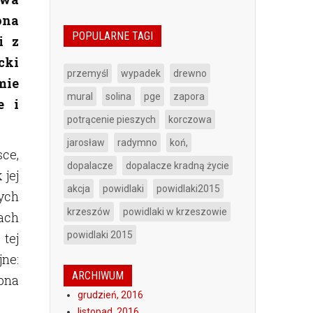
ona
POPULARNE TAGI
i z
cki
przemyśl
wypadek
drewno
mie
mural
solina
pge
zapora
e i
potrącenie pieszych
korczowa
jarosław
radymno
koń,
ce,
dopalacze
dopalacze kradną życie
 jej
akcja
powidlaki
powidlaki2015
ych
krzeszów
powidlaki w krzeszowie
ach
powidlaki 2015
tej
ne:
ARCHIWUM
ępna
grudzień, 2016
listopad, 2016