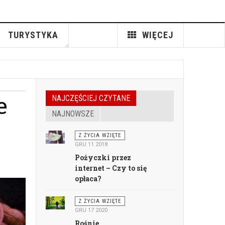
TURYSTYKA
WIĘCEJ
e
NAJCZĘŚCIEJ CZYTANE
NAJNOWSZE
Z ŻYCIA WZIĘTE
GRU 11 2018
Pożyczki przez
internet – Czy to się
opłaca?
Z ŻYCIA WZIĘTE
GRU 17 2020
Rośnie