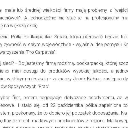
ne, małe lub średniej wielkości firmy mają problemy z "wejśc
sieciówek". A jednocześnie nie stać je na profesjonalny mar
ę na większą skalę.
enia Półki Podkarpackie Smaki, która oferować będzie trad
lną żywność w całym województwie - wyjaśnia ideę pomysłu Kr
warzyszenia "Pro Carpathia".
j sieci? - Bo jesteśmy firmą rodzimą, podkarpacką, której szcz
ienci mieli dostęp do produktów wysokiej jakości, a jedno
ie, w którym mieszkają - zaznaczy Jacek Kałkun, zastępca dy
pów Spożywczych "Frac".
 wybór firm, potem negocjacje dotyczące asortymentu, aż w
cenowe. I stało się, od 22 października półka zapełniona t
 jestem przekonany, że to dopiero jej początek doposażania. Na
dliny czterech markowych producentów z regionu: Markowej,