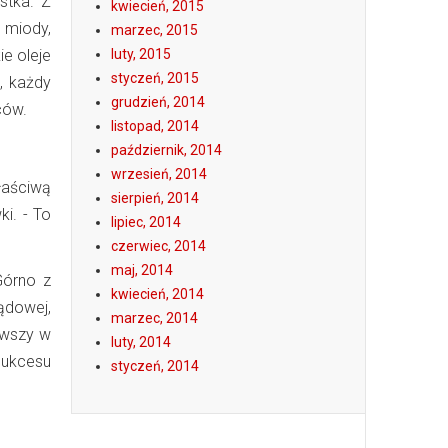
stka. Z
kwiecień, 2015
 miody,
marzec, 2015
ie oleje
luty, 2015
styczeń, 2015
, każdy
grudzień, 2014
ców.
listopad, 2014
październik, 2014
wrzesień, 2014
łaściwą
sierpień, 2014
i. - To
lipiec, 2014
czerwiec, 2014
maj, 2014
Górno z
kwiecień, 2014
ządowej,
marzec, 2014
erwszy w
luty, 2014
sukcesu
styczeń, 2014