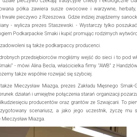
 dziale pieczywo czekają tradycyjne chleby i ekologiczne cia
akowana półka zawiera susze owocowe i warzywne, herbaty,
 i trwałe pieczywo z Rzeszowa. Gdzie indziej znajdziemy sanock
iany - wylicza prezes Staszewski. - Wystarczy tylko poszukać
logiem Podkarpackie Smaki i kupić promując rodzimych wytwór
 zadowoleni są także podkarpaccy producenci.
 drobnych przedsiębiorców mogliśmy wejść do sieci i to pod w
aki" - mówi Alina Becla, właścicielka firmy "AWB" z Handzlówk
ożemy także wspólnie rozwijać się szybciej.
e także Mieczysław Miazga, prezes Zakładu Mięsnego Smak-
erunek działań i umiejętne połączenia starań organizacji pozar
 kilkudziesięciu producentów oraz grantów ze Szwajcarii. To pi
rzygotowany scenariusz, a jako jego uczestnik, życzę mu 
e Mieczysław Miazga.