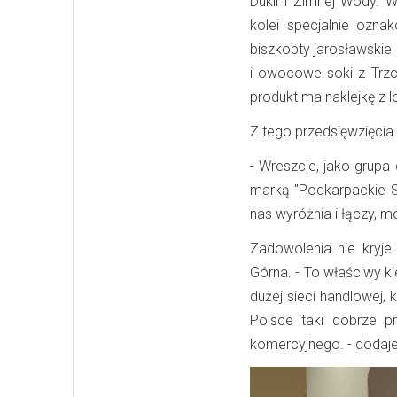
Dukli i Zimnej Wody. W
kolei specjalnie ozn
biszkopty jarosławskie
i owocowe soki z Trzc
produkt ma naklejkę z 
Z tego przedsięwzięcia
- Wreszcie, jako grupa
marką "Podkarpackie Sm
nas wyróżnia i łączy, m
Zadowolenia nie kryj
Górna. - To właściwy ki
dużej sieci handlowej,
Polsce taki dobrze p
komercyjnego. - dodaj