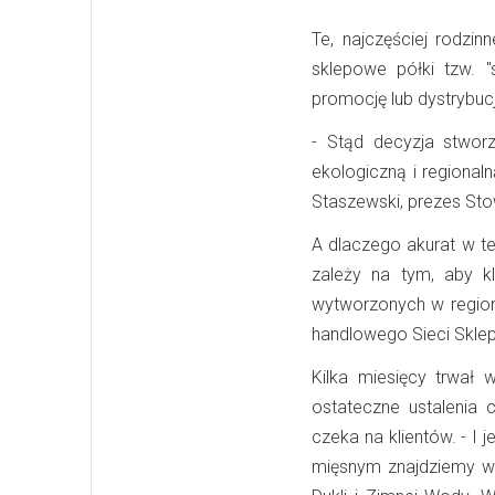
Te, najczęściej rodzin
sklepowe półki tzw. "
promocję lub dystrybucj
- Stąd decyzja stworz
ekologiczną i regiona
Staszewski, prezes Sto
A dlaczego akurat w te
zależy na tym, aby kl
wytworzonych w region
handlowego Sieci Skle
Kilka miesięcy trwał
ostateczne ustalenia 
czeka na klientów. - I
mięsnym znajdziemy wę