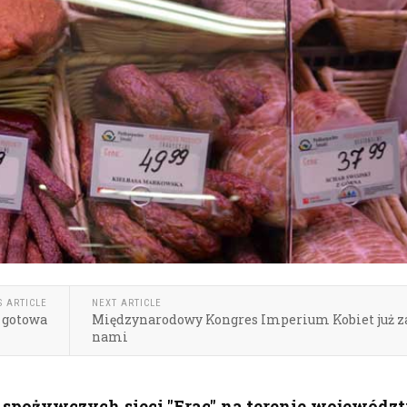
S ARTICLE
NEXT ARTICLE
 gotowa
Międzynarodowy Kongres Imperium Kobiet już z
nami
 spożywczych sieci "Frac" na terenie wojewódz