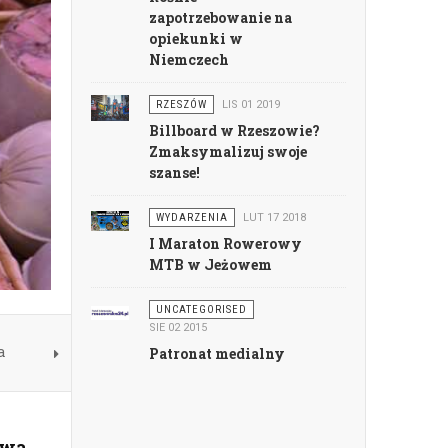
zapotrzebowanie na
opiekunki w
Niemczech
RZESZÓW
LIS 01 2019
Billboard w Rzeszowie?
Zmaksymalizuj swoje
szanse!
WYDARZENIA
LUT 17 2018
I Maraton Rowerowy
MTB w Jeżowem
UNCATEGORISED
SIE 02 2015
a
Patronat medialny
twa