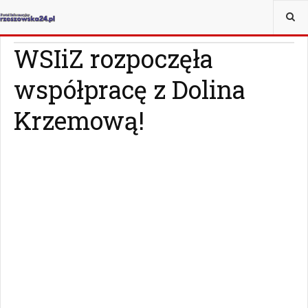
JESTEŚ TUTAJ:
WIADOMOŚCI
RZESZÓW
WSIiZ rozpoczęła
współpracę z Dolina
Krzemową!