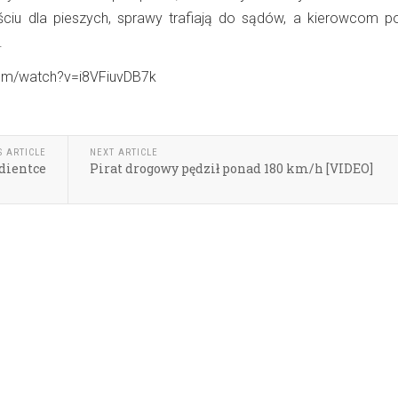
ściu dla pieszych, sprawy trafiają do sądów, a kierowcom pol
.
com/watch?v=i8VFiuvDB7k
S ARTICLE
NEXT ARTICLE
dientce
Pirat drogowy pędził ponad 180 km/h [VIDEO]