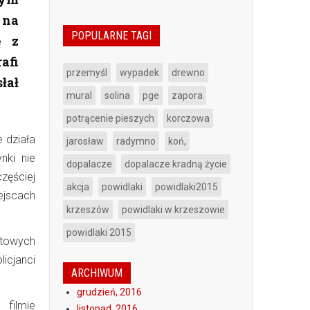
 na
POPULARNE TAGI
ę z
afi
przemyśl
wypadek
drewno
łał
mural
solina
pge
zapora
potrącenie pieszych
korczowa
 działa
jarosław
radymno
koń,
nki nie
dopalacze
dopalacze kradną życie
zęściej
akcja
powidlaki
powidlaki2015
ejscach
krzeszów
powidlaki w krzeszowie
powidlaki 2015
iatowych
icjanci
ARCHIWUM
grudzień, 2016
filmie
listopad, 2016