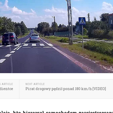
S ARTICLE
NEXT ARTICLE
dientce
Pirat drogowy pędził ponad 180 km/h [VIDEO]
talają, kto kierował samochodem zarejestrowa