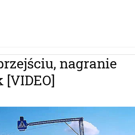
rzejściu, nagranie
k [VIDEO]