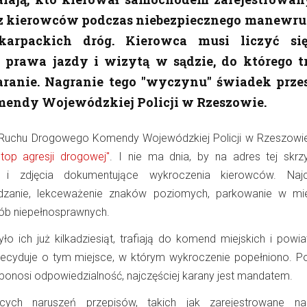
 z kierowców podczas niebezpiecznego manewru
karpackich dróg. Kierowca musi liczyć si
prawa jazdy i wizytą w sądzie, do którego tr
ranie. Nagranie tego "wyczynu" świadek przes
endy Wojewódzkiej Policji w Rzeszowie.
 Ruchu Drogowego Komendy Wojewódzkiej Policji w Rzeszowie
Stop agresji drogowej"
. I nie ma dnia, by na adres tej skrzy
a i zdjęcia dokumentujące wykroczenia kierowców. Najc
dzanie, lekceważenie znaków poziomych, parkowanie w mi
ób niepełnosprawnych.
było ich już kilkadziesiąt, trafiają do komend miejskich i pow
 decyduje o tym miejsce, w którym wykroczenie popełniono. Pol
y ponosi odpowiedzialność, najczęściej karany jest mandatem.
ych naruszeń przepisów, takich jak zarejestrowane na 