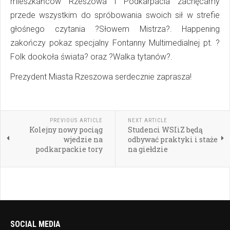
mieszkańców Rzeszowa i Podkarpacia zachęcamy
przede wszystkim do spróbowania swoich sił w strefie
głośnego czytania ?Słowem Mistrza?. Happening
zakończy pokaz specjalny Fontanny Multimedialnej pt. ?
Folk dookoła świata? oraz ?Walka tytanów?.
Prezydent Miasta Rzeszowa serdecznie zaprasza!
PREVIOUS ARTICLE
NEXT ARTICLE
Kolejny nowy pociąg
Studenci WSIiZ będą
wjedzie na
odbywać praktyki i staże
podkarpackie tory
na giełdzie
SOCIAL MEDIA