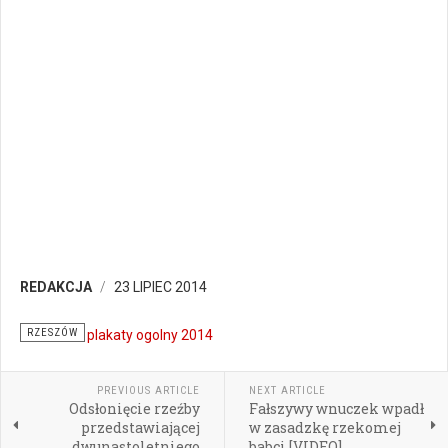
REDAKCJA
23 LIPIEC 2014
RZESZÓW
PREVIOUS ARTICLE
NEXT ARTICLE
Odsłonięcie rzeźby
Fałszywy wnuczek wpadł
przedstawiającej
w zasadzkę rzekomej
dwunastoletniego
babci [VIDEO]