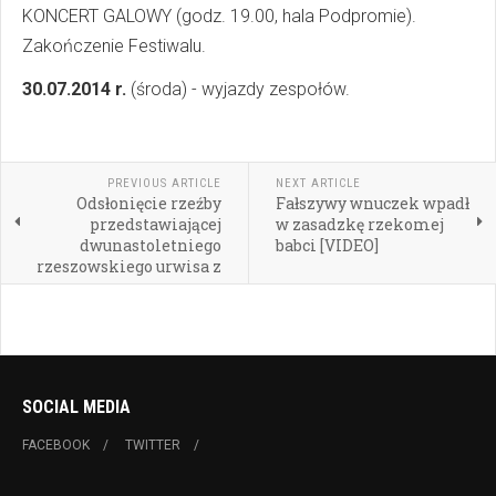
KONCERT GALOWY (godz. 19.00, hala Podpromie).
Zakończenie Festiwalu.
30.07.2014 r.
(środa) - wyjazdy zespołów.
PREVIOUS ARTICLE
NEXT ARTICLE
Odsłonięcie rzeźby
Fałszywy wnuczek wpadł
przedstawiającej
w zasadzkę rzekomej
dwunastoletniego
babci [VIDEO]
rzeszowskiego urwisa z
procą
SOCIAL MEDIA
FACEBOOK
TWITTER