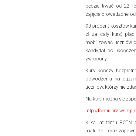
będzie trwać od 22 li
zajęcia prowadzone od
90 procent kosztów kur
zł za cały kurs) pła
mobilizować uczniów d
kandydat po ukończeni
zwrócony.
Kurs kończy bezpłatn
powodzenia na egzam
uczniów, którzy nie zda
Na kurs można się zapis
http://formularz.wsiz.pl
Kilka lat temu PCEN
maturze. Teraz zapewni