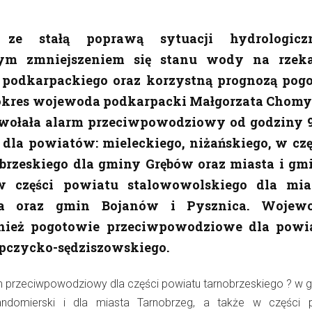
e stałą poprawą sytuacji hydrologiczn
ym zmniejszeniem się stanu wody na rzek
podkarpackiego oraz korzystną prognozą pog
 okres wojewoda podkarpacki Małgorzata Chomy
wołała alarm przeciwpowodziowy od godziny 9
. dla powiatów: mieleckiego, niżańskiego, w czę
brzeskiego dla gminy Grębów oraz miasta i gm
 części powiatu stalowowolskiego dla mia
a oraz gmin Bojanów i Pysznica. Wojew
nież pogotowie przeciwpowodziowe dla powi
opczycko-sędziszowskiego.
m przeciwpowodziowy dla części powiatu tarnobrzeskiego ? w 
ndomierski i dla miasta Tarnobrzeg, a także w części 