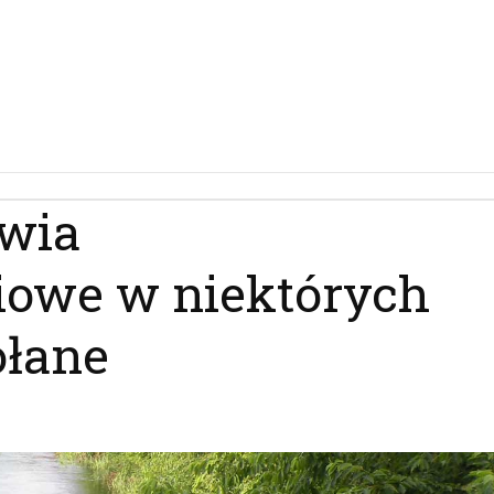
owia
owe w niektórych
ołane