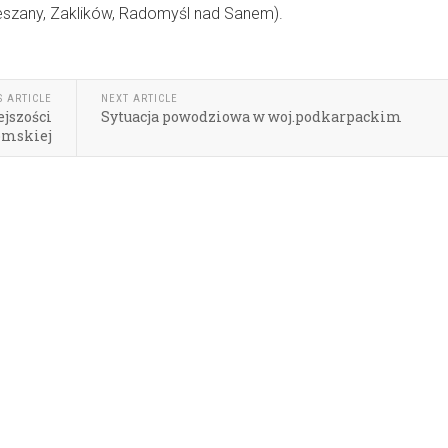
eszany, Zaklików, Radomyśl nad Sanem).
S ARTICLE
NEXT ARTICLE
jszości
Sytuacja powodziowa w woj.podkarpackim
omskiej