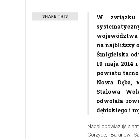
W związku z
SHARE THIS
systematyczn
województwa 
na najbliższy
Śmigielska od
19 maja 2014 r
powiatu tarno
Nowa Dęba, w
Stalowa Wol
odwołała rów
dębickiego i r
Nadal obowiązuje alar
Gorzyce, Baranów Sa