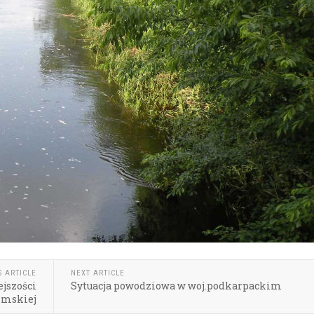
S ARTICLE
NEXT ARTICLE
jszości
Sytuacja powodziowa w woj.podkarpackim
omskiej