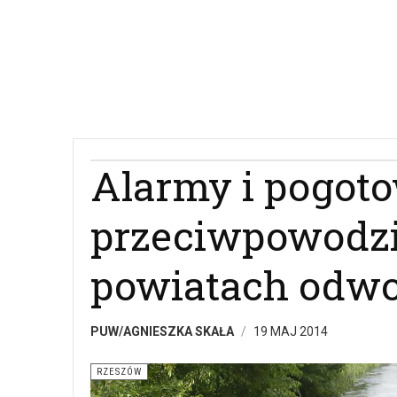
Alarmy i pogot
przeciwpowodzi
powiatach odw
PUW/AGNIESZKA SKAŁA
19 MAJ 2014
RZESZÓW