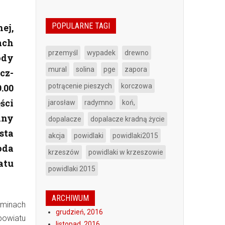
POPULARNE TAGI
ej,
ach
przemyśl
wypadek
drewno
ody
mural
solina
pge
zapora
cz-
.00
potrącenie pieszych
korczowa
ści
jarosław
radymno
koń,
iny
dopalacze
dopalacze kradną życie
sta
akcja
powidlaki
powidlaki2015
oda
krzeszów
powidlaki w krzeszowie
atu
powidlaki 2015
ARCHIWUM
gminach
grudzień, 2016
powiatu
listopad, 2016