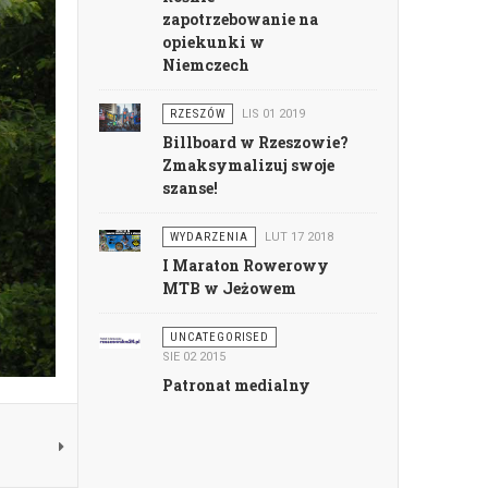
zapotrzebowanie na
opiekunki w
Niemczech
RZESZÓW
LIS 01 2019
Billboard w Rzeszowie?
Zmaksymalizuj swoje
szanse!
WYDARZENIA
LUT 17 2018
I Maraton Rowerowy
MTB w Jeżowem
UNCATEGORISED
SIE 02 2015
Patronat medialny