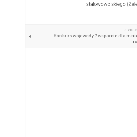
stalowowolskiego (Zal
PREVIOU
Konkurs wojewody ? wsparcie dla mnie
r