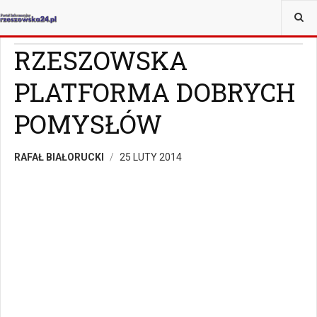
JESTEŚ TUTAJ:
WIADOMOŚCI
RZESZÓW
RZESZOWSKA
PLATFORMA DOBRYCH
POMYSŁÓW
RAFAŁ BIAŁORUCKI
25 LUTY 2014