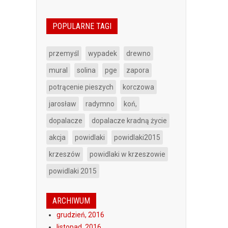
POPULARNE TAGI
przemyśl
wypadek
drewno
mural
solina
pge
zapora
potrącenie pieszych
korczowa
jarosław
radymno
koń,
dopalacze
dopalacze kradną życie
akcja
powidlaki
powidlaki2015
krzeszów
powidlaki w krzeszowie
powidlaki 2015
ARCHIWUM
grudzień, 2016
listopad, 2016