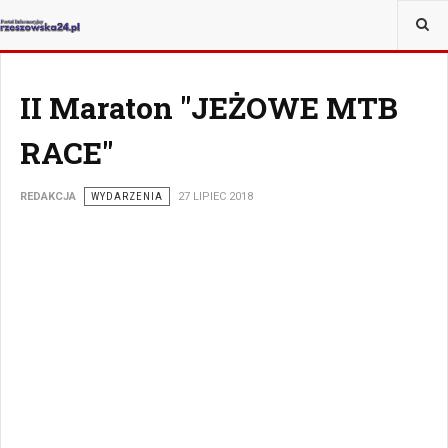
JESTEŚ TUTAJ:
SPORT
II Maraton "JEŻOWE MTB
RACE"
REDAKCJA
WYDARZENIA
27 LIPIEC 2018