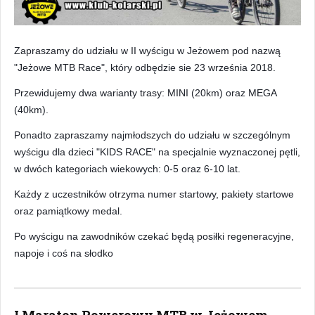
Zapraszamy do udziału w II wyścigu w Jeżowem pod nazwą
"Jeżowe MTB Race", który odbędzie sie 23 września 2018.
Przewidujemy dwa warianty trasy: MINI (20km) oraz MEGA
(40km).
Ponadto zapraszamy najmłodszych do udziału w szczególnym
wyścigu dla dzieci "KIDS RACE" na specjalnie wyznaczonej pętli,
w dwóch kategoriach wiekowych: 0-5 oraz 6-10 lat.
Każdy z uczestników otrzyma numer startowy, pakiety startowe
oraz pamiątkowy medal.
Po wyścigu na zawodników czekać będą posiłki regene
racyjne,
napoje i coś na słodko
I Maraton Rowerowy MTB w Jeżowem