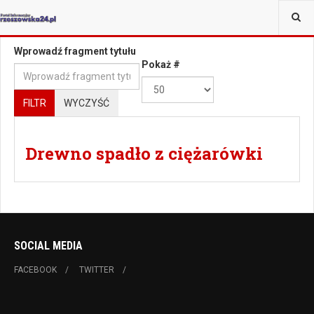
JESTEŚ TUTAJ:
TAGI
Wprowadź fragment tytułu
Pokaż #
FILTR
WYCZYŚĆ
Drewno spadło z ciężarówki
SOCIAL MEDIA
FACEBOOK
TWITTER