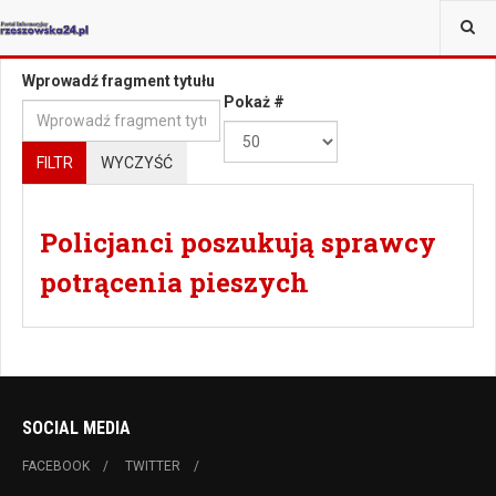
JESTEŚ TUTAJ:
TAGI
Wprowadź fragment tytułu
Pokaż #
FILTR
WYCZYŚĆ
Policjanci poszukują sprawcy
potrącenia pieszych
SOCIAL MEDIA
FACEBOOK
TWITTER