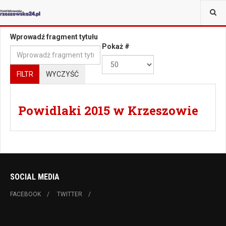
JESTEŚ TUTAJ:
TAGI
Wprowadź fragment tytułu
Pokaż #
FILTR
WYCZYŚĆ
Powidlaki 2015 w Krzeszowie
SOCIAL MEDIA
FACEBOOK
TWITTER