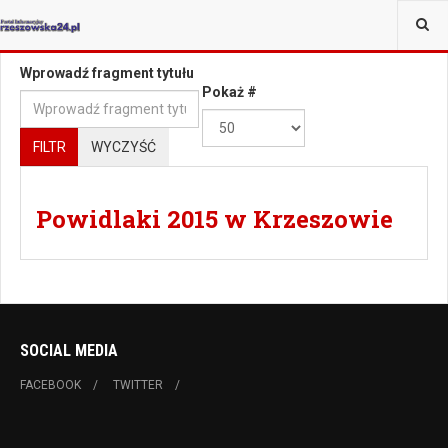
JESTEŚ TUTAJ:
TAGI
Wprowadź fragment tytułu
Pokaż #
FILTR
WYCZYŚĆ
Powidlaki 2015 w Krzeszowie
SOCIAL MEDIA
FACEBOOK
TWITTER