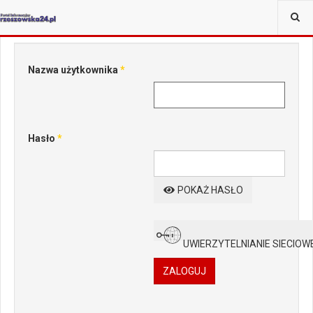
JESTEŚ TUTAJ:
WIĘCEJ
Nazwa użytkownika
*
Hasło
*
POKAŻ HASŁO
UWIERZYTELNIANIE SIECIOW
ZALOGUJ