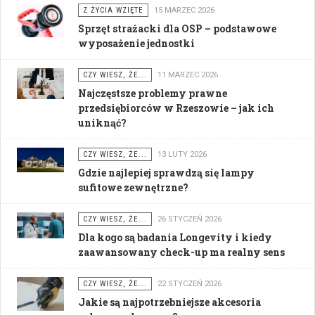
Z ŻYCIA WZIĘTE
15 MARZEC 2026
Sprzęt strażacki dla OSP – podstawowe
wyposażenie jednostki
CZY WIESZ, ŻE...
11 MARZEC 2026
Najczęstsze problemy prawne
przedsiębiorców w Rzeszowie – jak ich
uniknąć?
CZY WIESZ, ŻE...
13 LUTY 2026
Gdzie najlepiej sprawdzą się lampy
sufitowe zewnętrzne?
CZY WIESZ, ŻE...
26 STYCZEŃ 2026
Dla kogo są badania Longevity i kiedy
zaawansowany check-up ma realny sens
CZY WIESZ, ŻE...
22 STYCZEŃ 2026
Jakie są najpotrzebniejsze akcesoria