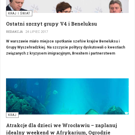
KRAJ I ŚWIAT
Ostatni szczyt grupy V4 i Beneluksu
REDAKCJA
24 LIPIEC 2017
W warszawie miało miejsce spotkanie szefów krajów Beneluksu i
Grupy Wyszehradzkiej. Na szczycie politycy dyskutowali o kwestiach
związanych z kryzysem imigracyjnym, Brexitem i partnerstwem
Wschodnim. Premier Holandii chwalił Polskę za znaczny wzrost
gospodarczy.
KRAJ
Atrakcje dla dzieci we Wrocławiu – zaplanuj
idealny weekend w Afrykarium, Ogrodzie