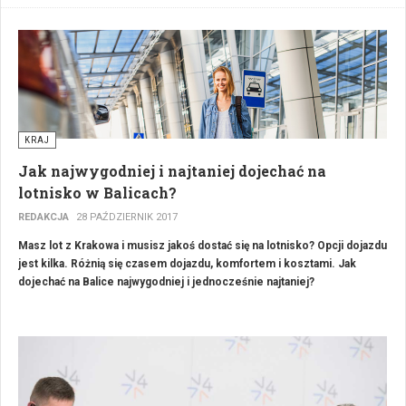
różnica. Co zatem ma wpływ na takie różnice? Zdaniem wielu
instruktorów nauki jazdy różnica ta wynika ze złego systemu szkolenia
polskich kierowców.
KRAJ
Jak najwygodniej i najtaniej dojechać na
lotnisko w Balicach?
REDAKCJA
28 PAŹDZIERNIK 2017
Masz lot z Krakowa i musisz jakoś dostać się na lotnisko? Opcji dojazdu
jest kilka. Różnią się czasem dojazdu, komfortem i kosztami. Jak
dojechać na Balice najwygodniej i jednocześnie najtaniej?