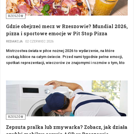
RZESZÓW
Gdzie obejrzeć mecz w Rzeszowie? Mundial 2026,
pizza i sportowe emocje w Pit Stop Pizza
REDAKCJA
02 CZERWIEC 2026
Mistrzostwa świata w piłce nożnej 2026 to wydarzenie, na które
czekają kibice na całym świecie. Przed nami tygodnie pełne emocji,
spotkań reprezentacji, wieczorów ze znajomymi i rozmów o tym, kto
tym razem sięgnie po najważniejsze piłkarskie trofeum. Jeśli
zastanawiasz się, gdzie obejrzeć mecz w Rzeszowie, warto sprawdzić
Pit Stop Pizza przy ul. Leskiej 6. To miejsce, które łączy klimat
pizzerii, lokalnej restauracji i sportowej strefy kibica. Na miejscu
można zjeść pizzę, spotkać się ze znajomymi, obejrzeć transmisję i
spędzić wieczór bez konieczności organizowania wszystkiego
samodzielnie.
RZESZÓW
Zepsuta pralka lub zmywarka? Zobacz, jak działa