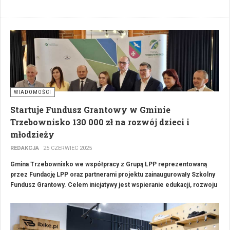
oferują indywidualne podejście do pacjenta i nowoczesne metody
terapii. Wysoki poziom usług, profesjonalizm i całościowe spojrzenie
na zdrowie to cechy, które wyróżniają najlepsze gabinet rehabilitacji w
regionie.
WIADOMOŚCI
Startuje Fundusz Grantowy w Gminie
Trzebownisko 130 000 zł na rozwój dzieci i
młodzieży
REDAKCJA
25 CZERWIEC 2025
Gmina Trzebownisko we współpracy z Grupą LPP reprezentowaną
przez Fundację LPP oraz partnerami projektu zainaugurowały Szkolny
Fundusz Grantowy. Celem inicjatywy jest wspieranie edukacji, rozwoju
oraz aktywizacji dzieci i młodzieży poprzez dofinansowanie działań
realizowanych w placówkach oświatowych. Jest to pierwszy
na Podkarpaciu, a drugi w Polsce tego typu projekt zainicjowany przez
Grupę LPP we współpracy z samorządem lokalnym.