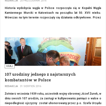
REDAKCJA
20 PAŹDZIERNIK 2016
Historia wydobycia węgla w Polsce rozpoczęła się w Kopalni Węgla
Kamiennego Murcki w Katowicach na początku lat 50. XVII wieku.
Wówczas na tym terenie rozpoczęły się działania odkrywkowe. Przez
stulecia węgiel był kluczowym surowcem energetycznym dla Polski i
nadal zaspokaja on 60% zapotrzebowania energetycznego naszego
kraju (2008). Choć dla Polski węgiel jest surowcem strategicznym to
na próżno szukać naszego kraju wśród największych producentów na
świecie. W tym aspekcie prym wiodą: Chiny, Australia, USA, Indie i
Rosja.
KRAJ
107 urodziny jednego z najstarszych
kombatantów w Polsce
REDAKCJA
31 SIERPIEŃ 2016
Żołnierz września 1939 roku, uczestnik wojny obronnej Józef Żurek, w
dniu swoich 107 urodzin, za zasługi w kultywowaniu pamięci o walce o
niepodległość ojczyzny został uhonorowany przez p.o. Szefa Urzędu