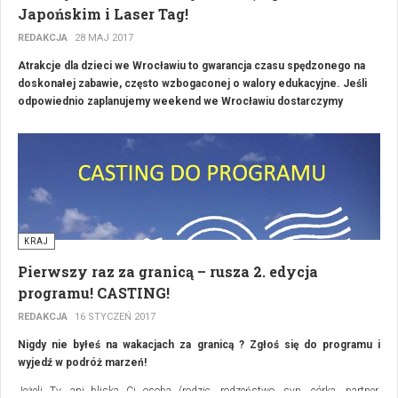
Japońskim i Laser Tag!
REDAKCJA
28 MAJ 2017
Atrakcje dla dzieci we Wrocławiu to gwarancja czasu spędzonego na
doskonałej zabawie, często wzbogaconej o walory edukacyjne. Jeśli
odpowiednio zaplanujemy weekend we Wrocławiu dostarczymy
rozrywki nie tylko naszym pociechom, lecz także sobie. Aby ułatwić
organizację rodzinnej wycieczki, prezentujemy kilka sprawdzonych
pomysłów na niezapomniane chwile we Wrocławiu.
KRAJ
Pierwszy raz za granicą – rusza 2. edycja
programu! CASTING!
REDAKCJA
16 STYCZEŃ 2017
Nigdy nie byłeś na wakacjach za granicą ? Zgłoś się do programu i
wyjedź w podróż marzeń!
Jeżeli Ty, ani bliska Ci osoba (rodzic, rodzeństwo, syn, córka, partner,