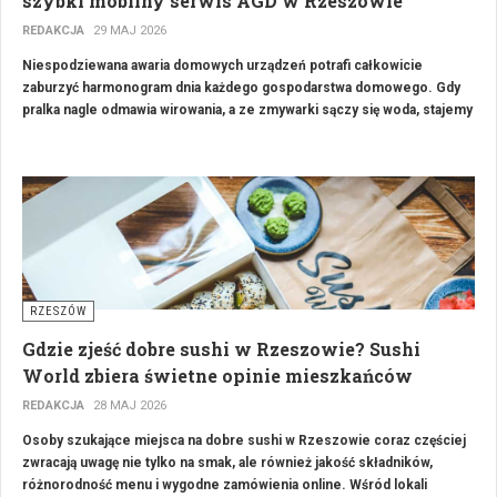
szybki mobilny serwis AGD w Rzeszowie
REDAKCJA
29 MAJ 2026
Niespodziewana awaria domowych urządzeń potrafi całkowicie
zaburzyć harmonogram dnia każdego gospodarstwa domowego. Gdy
pralka nagle odmawia wirowania, a ze zmywarki sączy się woda, stajemy
przed dylematem: kupić nowy sprzęt czy szukać sprawdzonego
fachowca? Zamiast ponosić olbrzymie koszty zakupu nowych
urządzeń, warto powierzyć naprawę profesjonalistom, którzy szybko
zdiagnozują usterkę.
RZESZÓW
Gdzie zjeść dobre sushi w Rzeszowie? Sushi
World zbiera świetne opinie mieszkańców
REDAKCJA
28 MAJ 2026
Osoby szukające miejsca na dobre sushi w Rzeszowie coraz częściej
zwracają uwagę nie tylko na smak, ale również jakość składników,
różnorodność menu i wygodne zamówienia online. Wśród lokali