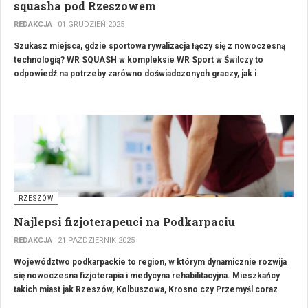
squasha pod Rzeszowem
REDAKCJA
01 GRUDZIEŃ 2025
Szukasz miejsca, gdzie sportowa rywalizacja łączy się z nowoczesną
technologią? WR SQUASH w kompleksie WR Sport w Świlczy to
odpowiedź na potrzeby zarówno doświadczonych graczy, jak i
amatorów. Odkryj profesjonalne korty i sprawdź, na czym polega
rewolucyjny Squash Interaktywny (iSquash).
RZESZÓW
Najlepsi fizjoterapeuci na Podkarpaciu
REDAKCJA
21 PAŹDZIERNIK 2025
Województwo podkarpackie to region, w którym dynamicznie rozwija
się nowoczesna fizjoterapia i medycyna rehabilitacyjna. Mieszkańcy
takich miast jak Rzeszów, Kolbuszowa, Krosno czy Przemyśl coraz
częściej korzystają z pomocy doświadczonych specjalistów, którzy