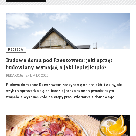
RZESZÓW
Budowa domu pod Rzeszowem: jaki sprzęt
budowlany wynająć, a jaki lepiej kupić?
REDAKCJA
27 LIPIEC 2026
Budowa domu pod Rzeszowem zaczyna się od projektu i ekipy, ale
szybko sprowadza się do bardziej prozaicznego pytania: czym
właściwie wykonać kolejne etapy prac. Wiertarka z domowego
warsztatu wystarczy na drobne poprawki, jednak przy fundamentach,
stropie i elewacji w grę wchodzą maszyny, których nikt nie trzyma w
garażu. Sprzęt na budowie dzieli się więc na dwie grupy: ten, który warto
mieć na stałe, i ten, który wystarczy wypożyczyć.