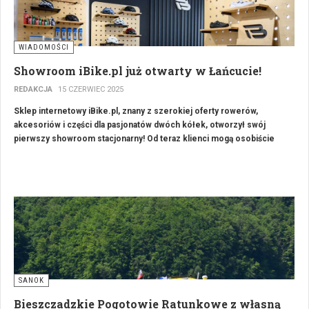
WIADOMOŚCI
Showroom iBike.pl już otwarty w Łańcucie!
REDAKCJA
15 CZERWIEC 2025
Sklep internetowy iBike.pl, znany z szerokiej oferty rowerów,
akcesoriów i części dla pasjonatów dwóch kółek, otworzył swój
pierwszy showroom stacjonarny! Od teraz klienci mogą osobiście
zapoznać się z asortymentem sklepu w nowej lokalizacji w Łańcucie
przy ul. Grunwaldzkiej 21.
SANOK
Bieszczadzkie Pogotowie Ratunkowe z własną