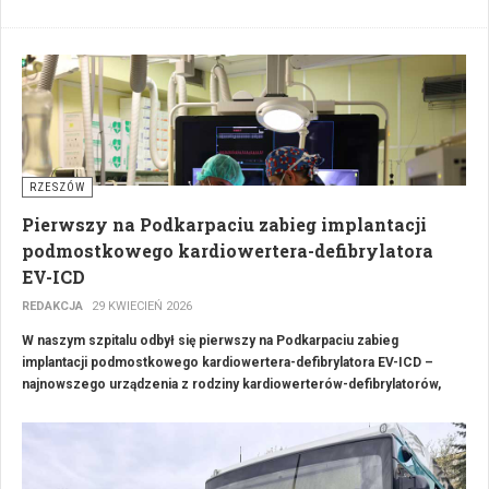
regularnie polecanych przez mieszkańców znajduje się Sushi World
Rzeszów - restauracja oferująca zarówno klasyczne rolki, jak i
nowoczesne kompozycje sushi, poke bowle oraz duże zestawy dla
kilku osób. Lokal przy ul. Wołyńskiej zdobywa wysokie oceny klientów
i wyróżnia się szerokim wyborem pozycji dostępnych z dostawą na
terenie Rzeszowa.
RZESZÓW
Pierwszy na Podkarpaciu zabieg implantacji
podmostkowego kardiowertera-defibrylatora
EV-ICD
REDAKCJA
29 KWIECIEŃ 2026
W naszym szpitalu odbył się pierwszy na Podkarpaciu zabieg
implantacji podmostkowego kardiowertera-defibrylatora EV-ICD –
najnowszego urządzenia z rodziny kardiowerterów-defibrylatorów,
które chroni pacjentów przed nagłym zatrzymaniem krążenia.
Kliniczny Szpital Wojewódzki im. Św. Jadwigi Królowej w Rzeszowie
jest jednym z nielicznych ośrodków w Polsce, które wprowadzają tę
nowoczesną metodę leczenia.