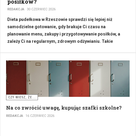
posiłków?
REDAKCJA
30 CZERWIEC 2026
Dieta pudełkowa w Rzeszowie sprawdzi się lepiej niż
samodzielne gotowanie, gdy brakuje Ci czasu na
planowanie menu, zakupy i przygotowywanie posiłków, a
zależy Ci na regularnym, zdrowym odżywianiu. Takie
rozwiązanie docenią osoby pracujące w trybie hybrydowym,
aktywne fizycznie lub mające konkretne wymagania
zdrowotne. Szczególnie dobrze sprawdza się w okresach
zwiększonej intensywności zawodowej, gdy energia i
koncentracja powinny iść na zadania priorytetowe, a nie na
zastanawianie się, co ugotować na kolację.
CZY WIESZ, ŻE...
Na co zwrócić uwagę, kupując szafki szkolne?
REDAKCJA
16 CZERWIEC 2026