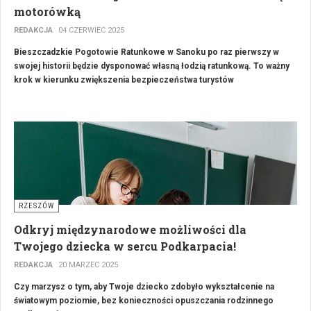
motorówką
REDAKCJA
04 CZERWIEC 2025
Bieszczadzkie Pogotowie Ratunkowe w Sanoku po raz pierwszy w
swojej historii będzie dysponować własną łodzią ratunkową. To ważny
krok w kierunku zwiększenia bezpieczeństwa turystów
przebywających nad Jeziorem Solińskim – jednym z najchętniej
odwiedzanych miejsc w Bieszczadach.
RZESZÓW
Odkryj międzynarodowe możliwości dla
Twojego dziecka w sercu Podkarpacia!
REDAKCJA
20 MARZEC 2025
Czy marzysz o tym, aby Twoje dziecko zdobyło wykształcenie na
światowym poziomie, bez konieczności opuszczania rodzinnego