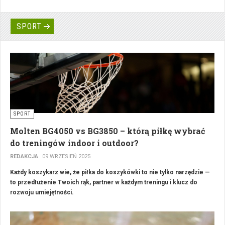
do Spraw Kombatantów i Osób Represjonowanych Jana Józefa
Kasprzyka Medalem „Pro Patria” i szablą oficerską. Uroczystość odbyła
się w rodzinnej wsi kombatanta w Czarnowie w województwie
SPORT
kujawsko-pomorskim, gdzie przez wiele lat prowadził gospodarstwo
rolne i mieszka do dzisiaj
SPORT
Molten BG4050 vs BG3850 – którą piłkę wybrać
do treningów indoor i outdoor?
REDAKCJA
09 WRZESIEŃ 2025
Każdy koszykarz wie, że piłka do koszykówki to nie tylko narzędzie —
to przedłużenie Twoich rąk, partner w każdym treningu i klucz do
rozwoju umiejętności.