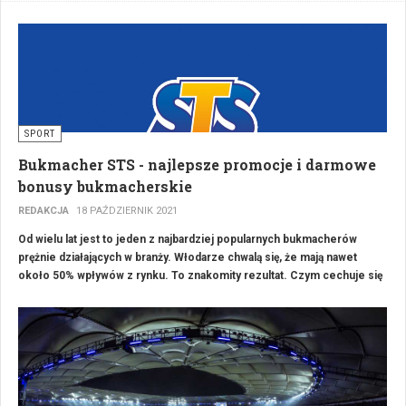
się, co sprawia, że ta dyscyplina sportu zyskuje na popularności w tym
dynamicznie rozwijającym się mieście.
SPORT
Bukmacher STS - najlepsze promocje i darmowe
bonusy bukmacherskie
REDAKCJA
18 PAŹDZIERNIK 2021
Od wielu lat jest to jeden z najbardziej popularnych bukmacher
ó
w
prężnie działających w branży. Włodarze chwalą się, że mają nawet
około 50% wpływ
ó
w z rynku. To znakomity rezultat. Czym cechuje się
bukmacher STS? Jakie oferuje promocje dla nowych Klient
ó
w?
Zdobądź najświeższe informacje na temat tego podmiotu
hazardowego.