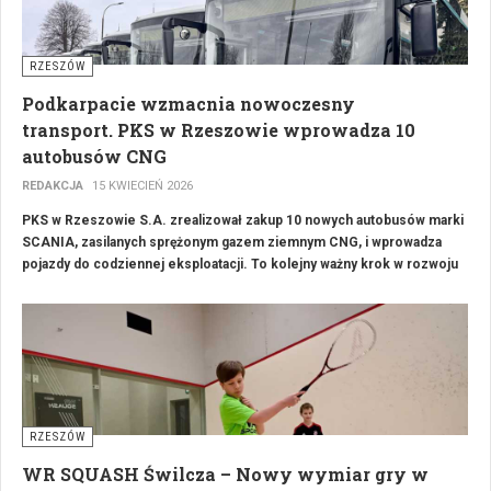
RZESZÓW
Podkarpacie wzmacnia nowoczesny
transport. PKS w Rzeszowie wprowadza 10
autobusów CNG
REDAKCJA
15 KWIECIEŃ 2026
PKS w Rzeszowie S.A. zrealizował zakup 10 nowych autobusów marki
SCANIA, zasilanych sprężonym gazem ziemnym CNG, i wprowadza
pojazdy do codziennej eksploatacji. To kolejny ważny krok w rozwoju
nowoczesnego i niskoemisyjnego transportu publicznego w regionie.
Nowe autobusy będą wykorzystywane do obsługi linii komunikacyjnych
o charakterze pozamiejskim, organizowanych przez Związek Gmin
PKS.
Tabor został przewidziany do obsługi dziewięciu istniejących linii
oraz jednej nowej relacji.
RZESZÓW
WR SQUASH Świlcza – Nowy wymiar gry w