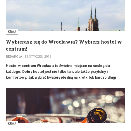
jest to opinia wcale nie małej liczby prawników czy ekspertów ds.
europejskich. Tak więc, czy wyjście z UE formalnie zostało
rozpoczęte?
KRAJ
Wybierasz się do Wrocławia? Wybierz hostel w
centrum!
REDAKCJA
12 STYCZEŃ 2019
Hostel w centrum Wrocławia to świetne miejsce na nocleg dla
każdego. Dobry hostel jest nie tylko tani, ale także przytulny i
komfortowy. Jak wybrać kwaterę idealną na krótki lub bardzo długi
pobyt we Wrocławiu?
KRAJ