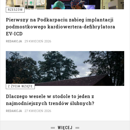
RZESZÓW
Pierwszy na Podkarpaciu zabieg implantacji
podmostkowego kardiowertera-defibrylatora
EV-ICD
REDAKCJA
29 KWIECIEŃ 2026
Z ŻYCIA WZIĘTE
Dlaczego wesele w stodole to jeden z
najmodniejszych trendów ślubnych?
REDAKCJA
27 KWIECIEŃ 2026
WIĘCEJ