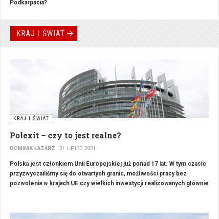
Podkarpacia?
KRAJ I ŚWIAT
KRAJ I ŚWIAT
Polexit – czy to jest realne?
DOMINIK ŁAZARZ
31 LIPIEC 2021
Polska jest członkiem Unii Europejskiej już ponad 17 lat. W tym czasie
przyzwyczailiśmy się do otwartych granic, możliwości pracy bez
pozwolenia w krajach UE czy wielkich inwestycji realizowanych głównie
ze środków europejskich. Jednak 14 lipca br. orzeczenie Trybunału
Konstytucyjnego Julii Przyłębskiej (TK) o de facto nie uznawaniu
wyroków Trybunału Sprawiedliwości UE rozpoczęło prawny Polexit i