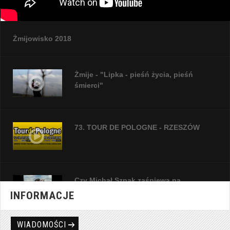
Żmijowisko 2018
Żmije - "Lipka - pieśń życia, pieśń
śmierci"
73. TOUR DE POLOGNE - RZESZÓW
Czy Michał Szpak zaśpiewa na
Eurowizji?
INFORMACJE
WIADOMOŚCI