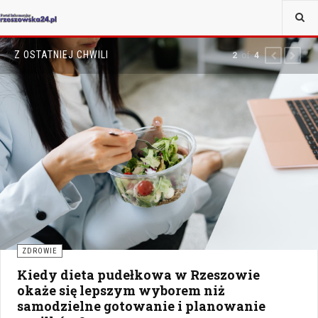
Z OSTATNIEJ CHWILI
of
2
4
PREVIOUS
NEXT
ZDROWIE
Kiedy dieta pudełkowa w Rzeszowie
okaże się lepszym wyborem niż
samodzielne gotowanie i planowanie