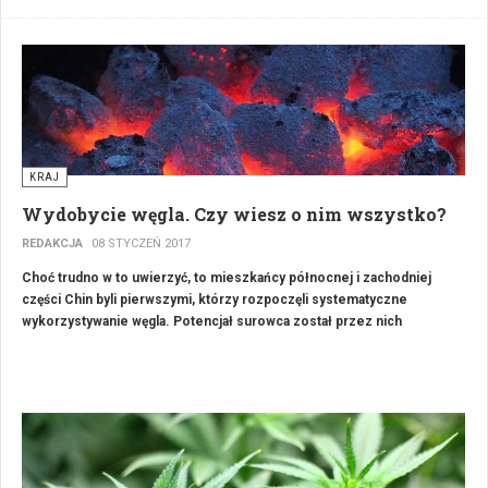
partnerka, przyjaciółka, przyjaciel) nigdy nie byliście za granicą, to właśnie
Was szukamy!
KRAJ
Wydobycie węgla. Czy wiesz o nim wszystko?
REDAKCJA
08 STYCZEŃ 2017
Choć trudno w to uwierzyć, to mieszkańcy północnej i zachodniej
części Chin byli pierwszymi, którzy rozpoczęli systematyczne
wykorzystywanie węgla. Potencjał surowca został przez nich
wykorzystany już 3,5 tys. lat temu, czyli na długo przed rozpoczęciem
rewolucji przemysłowej. Chiny nieprzerwanie wykorzystują ten
surowiec jako źródło energii i obecnie są światowym liderem
zarówno, jeżeli chodzi o wydobycie, jak i o zużycie węgla.