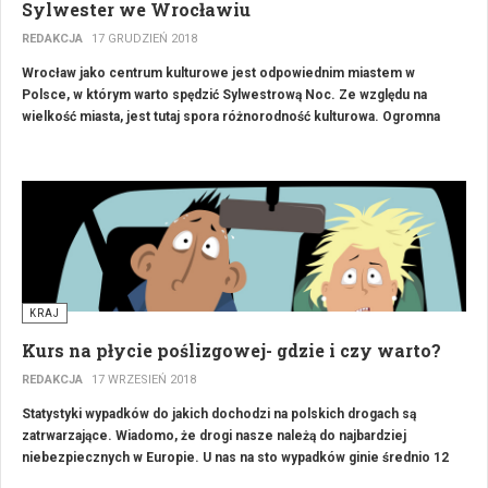
Sylwester we Wrocławiu
REDAKCJA
17 GRUDZIEŃ 2018
Wrocław jako centrum kulturowe jest odpowiednim miastem w
Polsce, w którym warto spędzić Sylwestrową Noc. Ze względu na
wielkość miasta, jest tutaj spora różnorodność kulturowa. Ogromna
ilość, tak różnych miejsc daje szanse każdemu, na spędzenie
Szampańskiej Nocy na swój ulubiony sposób. Same kluby muzyczne
oferują zabawy w przeróżnych stylach i już tutaj większość osób
znajdzie coś dla siebie.
KRAJ
Kurs na płycie poślizgowej- gdzie i czy warto?
REDAKCJA
17 WRZESIEŃ 2018
Statystyki wypadków do jakich dochodzi na polskich drogach są
zatrwarzające. Wiadomo, że drogi nasze należą do najbardziej
niebezpiecznych w Europie. U nas na sto wypadków ginie średnio 12
osób a w Europie na sto wypadków ginie 5 osób. Jest to ogromna