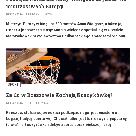
mistrzostwach Europy
REDAKCJA
11 MARZEC 2025
Mistrzyni Europy w biegu na 800 metrów Anna Wielgosz, a także jej
trener a jednocześnie mąż Marcin Wielgosz spotkali się w Urzędzie
Marszałkowskim Województwa Podkarpackiego z władzami regionu
oraz prezesem Portu Lotniczego Rzeszów-Jasionka im. Rodziny
Ulmów. Lekkoatletka nie ukrywała, że tylko dzięki wsparciu zarządu
województwa oraz władz lotniska była w stanie skupić się na
przygotowaniach do halowych ME w holenderskim Apeldoorn,
podczas których osiągnęła życiowy sukces.
SPORT
Za Co w Rzeszowie Kochają Koszykówkę?
REDAKCJA
09 LIPIEC 2024
Rzeszów, stolica województwa podkarpackiego, jest miastem o
bogatej tradycji sportowej. Chociaż futbol jest tu niezwykle popularny,
to właśnie koszykówka zdobywa serca coraz większej liczby
mieszkańców. Za co rzeszowianie kochają koszykówkę? Przyjrzyjmy