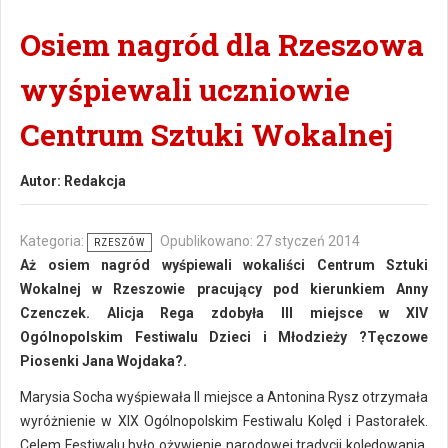
Osiem nagród dla Rzeszowa
wyśpiewali uczniowie
Centrum Sztuki Wokalnej
Autor:
Redakcja
Kategoria:
Opublikowano: 27 styczeń 2014
RZESZÓW
Aż osiem nagród wyśpiewali wokaliści Centrum Sztuki
Wokalnej w Rzeszowie pracujący pod kierunkiem Anny
Czenczek. Alicja Rega zdobyła III miejsce w XIV
Ogólnopolskim Festiwalu Dzieci i Młodzieży ?Tęczowe
Piosenki Jana Wojdaka?.
Marysia Socha wyśpiewała II miejsce a Antonina Rysz otrzymała
wyróżnienie w XIX Ogólnopolskim Festiwalu Kolęd i Pastorałek.
Celem Festiwalu było ożywienie narodowej tradycji kolędowania,