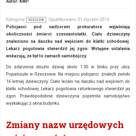
Autor:
KWP
Kategoria:
Opublikowano: 01 styczeń 2014
RZESZÓW
Policjanci pod nadzorem prokuratora wyjaśniają
okoliczności śmierci szesnastolatki. Ciało dziewczyny
znaleziono na daszku nad wejściem do klatki schodowej.
Lekarz pogotowia stwierdził jej zgon. Wstępne ustalenia
wskazują, że był to zamach samobójczy.
Do zdarzenia doszło dzisiaj około 1.30 w bloku przy ulicy
Popiełuszki w Rzeszowie. Na miejscu policjanci znaleźli zwłoki
16-letniej dziewczyny. Ciało leżało na daszku nad wejściem do
klatki schodowej. Lekarz pogotowia ratunkowego stwierdził jej
zgon. Prawdopodobnie dziewczyna popełniła samobójstwo
wyskakując z okna budynku.
Zmiany nazw urzędowych