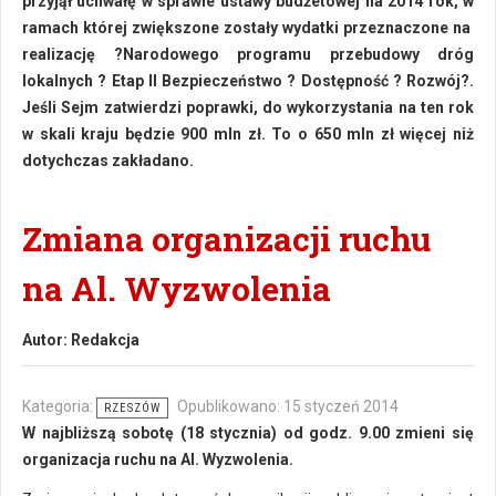
przyjął uchwałę w sprawie ustawy budżetowej na 2014 rok, w
ramach której zwiększone zostały wydatki przeznaczone na
realizację ?Narodowego programu przebudowy dróg
lokalnych ? Etap II Bezpieczeństwo ? Dostępność ? Rozwój?.
Jeśli Sejm zatwierdzi poprawki, do wykorzystania na ten rok
w skali kraju będzie 900 mln zł. To o 650 mln zł więcej niż
dotychczas zakładano.
Zmiana organizacji ruchu
na Al. Wyzwolenia
Autor:
Redakcja
Kategoria:
Opublikowano: 15 styczeń 2014
RZESZÓW
W najbliższą sobotę (18 stycznia) od godz. 9.00 zmieni się
organizacja ruchu na Al. Wyzwolenia.