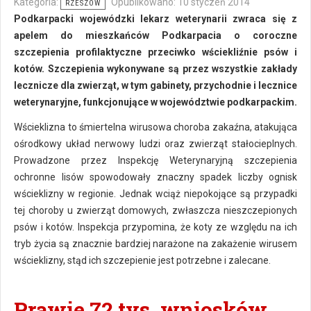
Kategoria:
Opublikowano: 10 styczeń 2014
RZESZÓW
Podkarpacki wojewódzki lekarz weterynarii zwraca się z
apelem do mieszkańców Podkarpacia o coroczne
szczepienia profilaktyczne przeciwko wściekliźnie psów i
kotów. Szczepienia wykonywane są przez wszystkie zakłady
lecznicze dla zwierząt, w tym gabinety, przychodnie i lecznice
weterynaryjne, funkcjonujące w województwie podkarpackim.
Wścieklizna to śmiertelna wirusowa choroba zakaźna, atakująca
ośrodkowy układ nerwowy ludzi oraz zwierząt stałocieplnych.
Prowadzone przez Inspekcję Weterynaryjną szczepienia
ochronne lisów spowodowały znaczny spadek liczby ognisk
wścieklizny w regionie. Jednak wciąż niepokojące są przypadki
tej choroby u zwierząt domowych, zwłaszcza nieszczepionych
psów i kotów. Inspekcja przypomina, że koty ze względu na ich
tryb życia są znacznie bardziej narażone na zakażenie wirusem
wścieklizny, stąd ich szczepienie jest potrzebne i zalecane.
Prawie 72 tys. wniosków