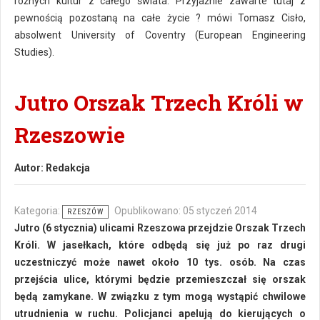
różnych kultur z całego świata. Przyjaźnie zawarte tutaj z
pewnością pozostaną na całe życie ? mówi Tomasz Cisło,
absolwent University of Coventry (European Engineering
Studies).
Jutro Orszak Trzech Króli w
Rzeszowie
Autor:
Redakcja
Kategoria:
Opublikowano: 05 styczeń 2014
RZESZÓW
Jutro (6 stycznia) ulicami Rzeszowa przejdzie Orszak Trzech
Króli. W jasełkach, które odbędą się już po raz drugi
uczestniczyć może nawet około 10 tys. osób. Na czas
przejścia ulice, którymi będzie przemieszczał się orszak
będą zamykane. W związku z tym mogą wystąpić chwilowe
utrudnienia w ruchu. Policjanci apelują do kierujących o