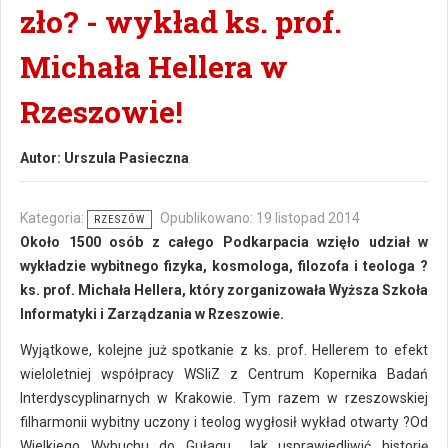
zło? - wykład ks. prof.
Michała Hellera w
Rzeszowie!
Autor:
Urszula Pasieczna
Kategoria:
Opublikowano: 19 listopad 2014
RZESZÓW
Około 1500 osób z całego Podkarpacia wzięło udział w
wykładzie wybitnego fizyka, kosmologa, filozofa i teologa ?
ks. prof. Michała Hellera, który zorganizowała Wyższa Szkoła
Informatyki i Zarządzania w Rzeszowie.
Wyjątkowe, kolejne już spotkanie z ks. prof. Hellerem to efekt
wieloletniej współpracy WSIiZ z Centrum Kopernika Badań
Interdyscyplinarnych w Krakowie. Tym razem w rzeszowskiej
filharmonii wybitny uczony i teolog wygłosił wykład otwarty ?Od
Wielkiego Wybuchu do Gułagu. Jak usprawiedliwić historię