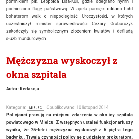
pomnikiem płk. Leopolda Lisa-Kuli, gdzie odegrano hymn i
podniesiono flagę państwową. W apelu pamięci oddano hołd
bohaterom walk o niepodległość. Uroczystości, w których
uczestniczył minister sprawiedliwości Cezary Grabarczyk
zakończyły się symbolicznym złożeniem kwiatów i defiladą
służb mundurowych.
Mężczyzna wyskoczył z
okna szpitala
Autor:
Redakcja
Kategoria:
Opublikowano: 10 listopad 2014
MIELEC
Policjanci pracują na miejscu zdarzenia w okolicy szpitala
powiatowego w Mielcu. Z wstępnych ustaleń funkcjonariuszy
wynika, że 25-letni mężczyzna wyskoczył z 6 piętra tego
budynku. Trwają czynności policyjne z udziałem prokuratora,