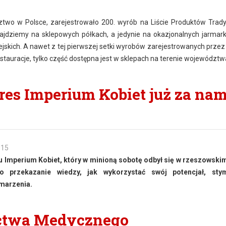
ztwo w Polsce, zarejestrowało 200. wyrób na Liście Produktów Trady
najdziemy na sklepowych półkach, a jedynie na okazjonalnych jarmar
ejskich. A nawet z tej pierwszej setki wyrobów zarejestrowanych przez
estauracje, tylko część dostępna jest w sklepach na terenie województw
s Imperium Kobiet już za nam
015
Imperium Kobiet, który w minioną sobotę odbył się w rzeszowski
 przekazanie wiedzy, jak wykorzystać swój potencjał, sty
 marzenia.
ctwa Medycznego