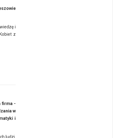
eszowie
wiedzę i
Kobiet z
 firma -
dzania w
matyki i
h ludzi.