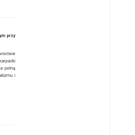
nym przy
wnictwie
karpacki
za pełną
alizmu i