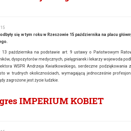
015
dbyły się w tym roku w Rzeszowie 15 października na placu głów
ego.
 13 października na podstawie art. 9 ustawy o Państwowym Rato
ników, dyspozytorów medycznych, pielęgniarek i lekarzy wojewoda pod
rektora WSPR Andrzeja Kwiatkowskiego, serdeczne podziękowania 
to w trudnych okolicznościach, wymagającą jednocześnie profesjon
y zagrożone jest życie ludzkie.
ngres IMPERIUM KOBIET