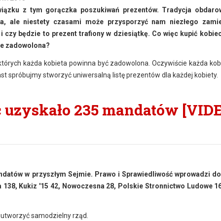
iązku z tym gorączka poszukiwań prezentów. Tradycja obdaro
ła, ale niestety czasami może przysporzyć nam niezłego zamie
 czy będzie to prezent trafiony w dziesiątkę. Co więc kupić kobie
dzie zadowolona?
których każda kobieta powinna być zadowolona. Oczywiście każda kobi
ast spróbujmy stworzyć uniwersalną listę prezentów dla każdej kobiety.
ć uzyskało 235 mandatów [VID
datów w przyszłym Sejmie. Prawo i Sprawiedliwość wprowadzi do
 138, Kukiz '15 42, Nowoczesna 28, Polskie Stronnictwo Ludowe 1
 utworzyć samodzielny rząd.