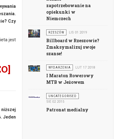
zapotrzebowanie na
wywania
opiekunki w
szania.
Niemczech
cie? Czy
RZESZÓW
LIS 01 2019
eta jest
Billboard w Rzeszowie?
Zmaksymalizuj swoje
szanse!
EO]
WYDARZENIA
LUT 17 2018
I Maraton Rowerowy
MTB w Jeżowem
UNCATEGORISED
SIE 02 2015
Patronat medialny
 niższej
6. Jeden