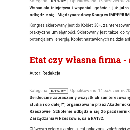
Kategoria:
Opublikowano: 16 październik 2
RZESZÓW
Wspaniała inicjatywa i wspaniali goście - już j
utro 
odbędzie się I Międzynarodowy Kongres IMPERIUM
Kongres skierowany jest do Kobiet 30+, zainteresowa
praktyczne umiejętności. Skierowany jest także do ty
potencjałem i energią, Kobiet nastawionych na działani
Etat czy własna firma - s
Autor:
Redakcja
Kategoria:
Opublikowano: 14 październik 2
RZESZÓW
Serdecznie zapraszamy wszystkich zainteresowanyc
studia i co dalej?", organizowane przez Akademick
Rzeszowie. Szkolenie odbędzie się 26 października
Zarządzania w Rzeszowie, sala RA132.
Głównym celem szkolenia jest pokazanie zależności wy