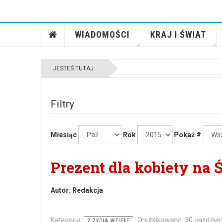
WIADOMOŚCI
KRAJ I ŚWIAT
JESTEŚ TUTAJ:
Filtry
Miesiąc
Rok
Pokaż #
Prezent dla kobiety na 
Autor:
Redakcja
Kategoria:
Opublikowano: 30 paździer
Z ŻYCIA WZIĘTE