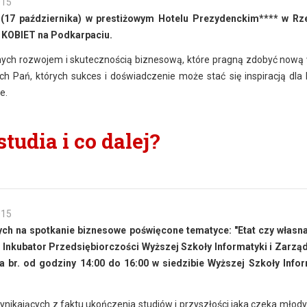
015
(
17 października
)
w prestiżowym Hotelu Prezydenckim****
w Rz
 KOBIET na Podkarpaciu.
nych rozwojem i skutecznością biznesową, które pragną zdobyć nową 
ch Pań, których sukces i doświadczenie może stać się inspiracją dla 
e.
tudia i co dalej?
015
h na spotkanie biznesowe poświęcone tematyce: "Etat czy własna
i Inkubator Przedsiębiorczości Wyższej Szkoły Informatyki i Zarzą
 br. od godziny 14:00 do 16:00 w siedzibie Wyższej Szkoły Infor
nikających z faktu ukończenia studiów i przyszłości jaka czeka młodyc