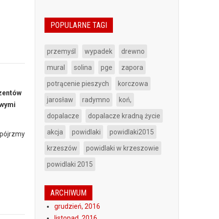
POPULARNE TAGI
przemyśl
wypadek
drewno
mural
solina
pge
zapora
potrącenie pieszych
korczowa
ezentów
jarosław
radymno
koń,
owymi
dopalacze
dopalacze kradną życie
akcja
powidlaki
powidlaki2015
Spójrzmy
krzeszów
powidlaki w krzeszowie
powidlaki 2015
ARCHIWUM
grudzień, 2016
listopad, 2016