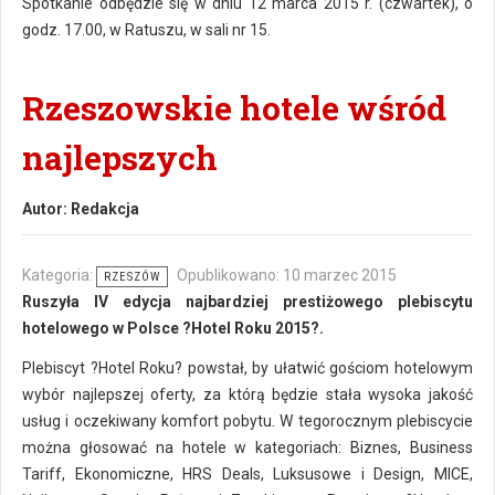
Spotkanie odbędzie się w dniu 12 marca 2015 r. (czwartek), o
godz. 17.00, w Ratuszu, w sali nr 15.
Rzeszowskie hotele wśród
najlepszych
Autor:
Redakcja
Kategoria:
Opublikowano: 10 marzec 2015
RZESZÓW
Ruszyła IV edycja najbardziej prestiżowego plebiscytu
hotelowego w Polsce ?Hotel Roku 2015?.
Plebiscyt ?Hotel Roku? powstał, by ułatwić gościom hotelowym
wybór najlepszej oferty, za którą będzie stała wysoka jakość
usług i oczekiwany komfort pobytu. W tegorocznym plebiscycie
można głosować na hotele w kategoriach: Biznes, Business
Tariff, Ekonomiczne, HRS Deals, Luksusowe i Design, MICE,