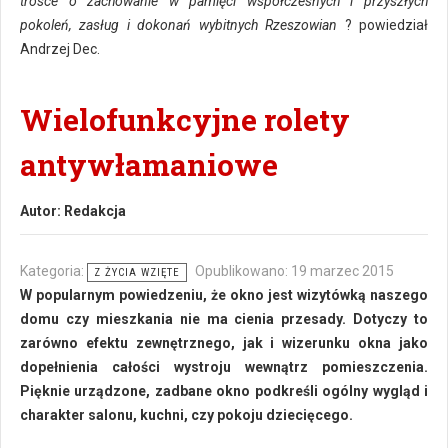
trosce o zachowanie w pamięci współczesnych i przyszłych
pokoleń, zasług i dokonań wybitnych Rzeszowian
? powiedział
Andrzej Dec.
Wielofunkcyjne rolety
antywłamaniowe
Autor:
Redakcja
Kategoria:
Opublikowano: 19 marzec 2015
Z ŻYCIA WZIĘTE
W popularnym powiedzeniu, że okno jest wizytówką naszego
domu czy mieszkania nie ma cienia przesady. Dotyczy to
zarówno efektu zewnętrznego, jak i wizerunku okna jako
dopełnienia całości wystroju wewnątrz pomieszczenia.
Pięknie urządzone, zadbane okno podkreśli ogólny wygląd i
charakter salonu, kuchni, czy pokoju dziecięcego.