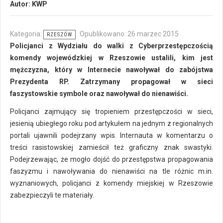
Autor:
KWP
Kategoria:
Opublikowano: 26 marzec 2015
RZESZÓW
Policjanci z Wydziału do walki z Cyberprzestępczością
komendy wojewódzkiej w Rzeszowie ustalili, kim jest
mężczyzna, który w Internecie nawoływał do zabójstwa
Prezydenta RP. Zatrzymany propagował w sieci
faszystowskie symbole oraz nawoływał do nienawiści.
Policjanci zajmujący się tropieniem przestępczości w sieci,
jesienią ubiegłego roku pod artykułem na jednym z regionalnych
portali ujawnili podejrzany wpis. Internauta w komentarzu o
treści rasistowskiej zamieścił też graficzny znak swastyki.
Podejrzewając, że mogło dojść do przestępstwa propagowania
faszyzmu i nawoływania do nienawiści na tle różnic m.in.
wyznaniowych, policjanci z komendy miejskiej w Rzeszowie
zabezpieczyli te materiały.