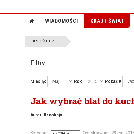
WIADOMOŚCI
KRAJ I ŚWIAT
JESTEŚ TUTAJ:
Filtry
Miesiąc
Rok
Pokaż #
Jak wybrać blat do kuc
Autor:
Redakcja
Kategoria:
Opublikowano: 29 maj 201
Z ŻYCIA WZIĘTE