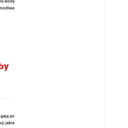
mu wody
 możliwe
oby
ęgają po
ji jakie