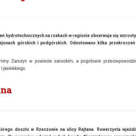
ń hydrotechnicznych na rzekach w regionie obserwuje się wzrost
ejonach górskich i podgórskich. Odnotowano kilka przekroczeń
gminy Zarszyn w powiecie sanockim, a pogotowie przeciwpowodz
 jasielskiego.
ana
którego doszło w Rzeszowie na ulicy Rejtana. Rowerzysta wjeżd