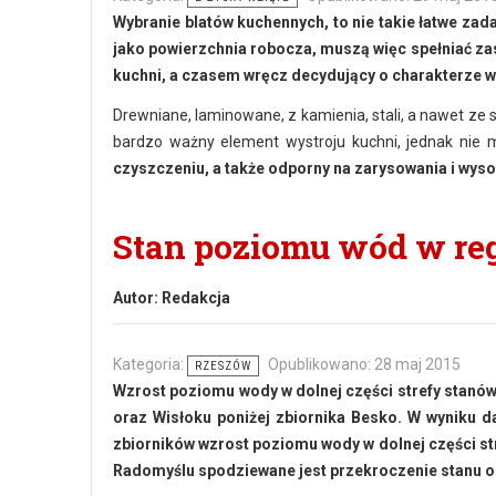
Wybranie blatów kuchennych, to nie takie łatwe zad
jako powierzchnia robocza, muszą więc spełniać zas
kuchni, a czasem wręcz decydujący o charakterze w
Drewniane, laminowane, z kamienia, stali, a nawet ze 
bardzo ważny element wystroju kuchni, jednak nie
czyszczeniu, a także odporny na zarysowania i wys
Stan poziomu wód w regi
Autor:
Redakcja
Kategoria:
Opublikowano: 28 maj 2015
RZESZÓW
Wzrost poziomu wody w dolnej części strefy stanów
oraz Wisłoku poniżej zbiornika Besko. W wyniku
zbiorników wzrost poziomu wody w dolnej części str
Radomyślu spodziewane jest przekroczenie stanu 