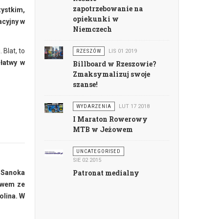
zapotrzebowanie na
zystkim,
opiekunki w
acyjny w
Niemczech
Blat, to
RZESZÓW
LIS 01 2019
 łatwy w
Billboard w Rzeszowie?
Zmaksymalizuj swoje
szanse!
WYDARZENIA
LUT 17 2018
I Maraton Rowerowy
MTB w Jeżowem
UNCATEGORISED
SIE 02 2015
Patronat medialny
j Sanoka
ywem ze
olina. W