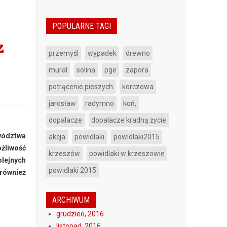
POPULARNE TAGI
z
przemyśl
wypadek
drewno
mural
solina
pge
zapora
potrącenie pieszych
korczowa
jarosław
radymno
koń,
dopalacze
dopalacze kradną życie
wództwa
akcja
powidlaki
powidlaki2015
ożliwość
krzeszów
powidlaki w krzeszowie
lejnych
powidlaki 2015
 również
ARCHIWUM
grudzień, 2016
listopad, 2016