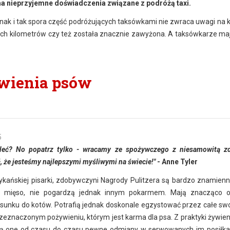
a nieprzyjemne doświadczenia związane z podróżą taxi.
nak i tak spora część podróżujących taksówkami nie zwraca uwagi na 
nych kilometrów czy też została znacznie zawyżona. A taksówkarze ma
wienia psów
5
śleć? No popatrz tylko - wracamy ze spożywczego z niesamowitą z
, że jesteśmy najlepszymi myśliwymi na świecie!"
- Anne Tyler
kańskiej pisarki, zdobywczyni Nagrody Pulitzera są bardzo znamienn
bią mięso, nie pogardzą jednak innym pokarmem. Mają znacząco 
unku do kotów. Potrafią jednak doskonale egzystować przez całe swo
 przeznaczonym pożywieniu, którym jest karma dla psa. Z praktyki żywie
lą one od czasu do czasu pewne odmiany w serwowanych im posiłka