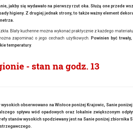
anie, jakby się wydawało na pierwszy rzut oka. Służą one przede ws
ady higieny. Z drugiej jednak strony, to także ważny element dekor
netrza.
szkła. Blaty kuchenne można wykonać praktycznie z każdego materiału. 
 można zapominać o jego cechach użytkowych.
Powinien być trwały,
okie temperatury
.
onie - stan na godz. 13
 wysokich obserwowano na Wisłoce poniżej Krajowic, Sanie poniże
 dalszego spływu wód opadowych oraz lokalnie zwiększonym odpł
efy stanów wysokich spodziewany jest na Sanie poniżej zbiornika S
ostrzegawczego.