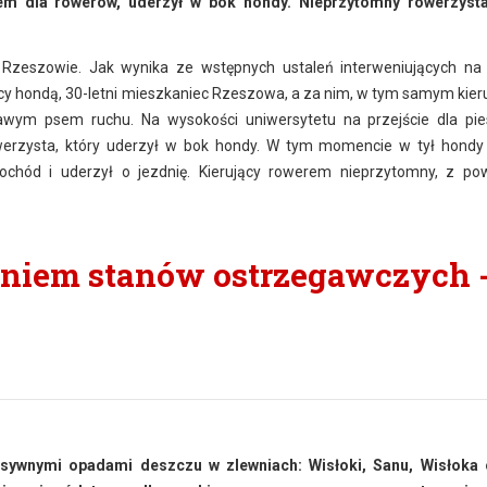
em dla rowerów, uderzył w bok hondy. Nieprzytomny rowerzysta
Rzeszowie. Jak wynika ze wstępnych ustaleń interweniujących na
ujący hondą, 30-letni mieszkaniec Rzeszowa, a za nim, w tym samym kier
prawym psem ruchu. Na wysokości uniwersytetu na przejście dla pi
werzysta, który uderzył w bok hondy. W tym momencie w tył hondy
mochód i uderzył o jezdnię. Kierujący rowerem nieprzytomny, z p
eniem stanów ostrzegawczych 
sywnymi opadami deszczu w zlewniach: Wisłoki, Sanu, Wisłoka 