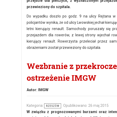
przejście dla pieszych, z wyznaczonym przejazd
przewieziony do szpitala.
Do wypadku doszło po godz. 9 na ulicy Rejtana w 
policjantów wynika, że od ulicy Lwowskiej jechał kier
letni kierujący renault. Samochody poruszały się 
przejazdem dla rowerów, z lewej strony wjechał ro
kierujący renault. Rowerzysta przeleciał przez sa
obrażeniami został przewieziony do szpitala.
Wezbranie z przekrocz
ostrzeżenie IMGW
Autor:
IMGW
Kategoria:
Opublikowano: 26 maj 2015
RZESZÓW
W związku z prognozowanymi burzami oraz inten