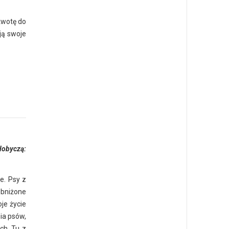
kwotę do
ją swoje
dobyczą:
e. Psy z
obniżone
je życie
nia psów,
ch. Tu z