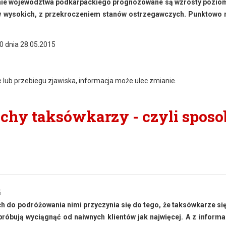
enie województwa podkarpackiego prognozowane są wzrosty pozio
nów wysokich, z przekroczeniem stanów ostrzegawczych. Punktowo
0 dnia 28.05.2015
e lub przebiegu zjawiska, informacja może ulec zmianie.
echy taksówkarzy - czyli spos
5
ych do podróżowania nimi przyczynia się do tego, że taksówkarze si
próbują wyciągnąć od naiwnych klientów jak najwięcej. A z informac