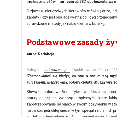
można znaleźć w internecie aż 78% społeczeństwa m
O zjawisku nieuczciwych kierowców mówi się dużo, jed
zapłaty - czy jest ona adekwatna do ilości przejecha
sprawdzone metody jak nabić klienta w butelkę.
Podstawowe zasady ży
Autor:
Redakcja
Kategoria:
Opublikowano: 25 maj 201
Z ŻYCIA WZIĘTE
"Zastanawiałeś się kiedyś, co one o nas muszą my
kurczakiem, wieprzowiną, połową cielaka. Muszą myśleć
Słowa te, autorstwa Anne Tyler - współczesnej amery
natury należą do zwierząt drapieżnych, które lu
zapotrzebowanie na białko w swoim pożywieniu w stos
na bardzo jednolitej diecie, w tym specjalnie dla nich
nie tylko w hodowlach, można wywnioskować, że wo