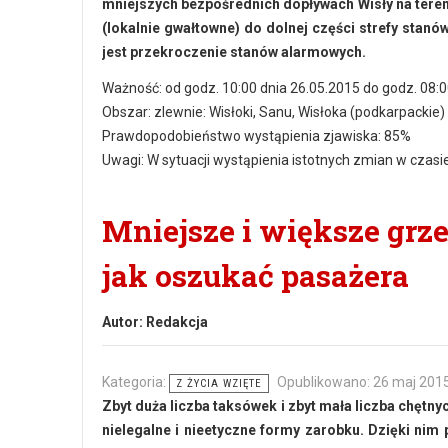
mniejszych bezpośrednich dopływach Wisły na ter
(lokalnie gwałtowne) do dolnej części strefy sta
jest przekroczenie stanów alarmowych.
Ważność: od godz. 10:00 dnia 26.05.2015 do godz. 08:0
Obszar: zlewnie: Wisłoki, Sanu, Wisłoka (podkarpackie)
Prawdopodobieństwo wystąpienia zjawiska: 85%
Uwagi: W sytuacji wystąpienia istotnych zmian w czasi
Mniejsze i większe grz
jak oszukać pasażera
Autor:
Redakcja
Kategoria:
Opublikowano: 26 maj 201
Z ŻYCIA WZIĘTE
Zbyt duża liczba taksówek i zbyt mała liczba chętn
nielegalne i nieetyczne formy zarobku. Dzięki nim 