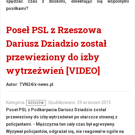
spędzać czas z bliskimi, delektując się wspólnymi
posiłkami?
Poseł PSL z Rzeszowa
Dariusz Dziadzio został
przewieziony do izby
wytrzeźwień [VIDEO]
Autor:
TVN24/x-news.pl
Kategoria:
Opublikowano: 29 wrzesień 2015
RZESZÓW
Poseł PSL z Podkarpacia Dariusz Dziadzio został
przewieziony do izby wytrzeźwień po utarczce słownej z
policjantami. - Mężczyzna ten cały czas był agresywny.
Wyzywał policjantów, odgrażał się, nie reagował w ogóle na