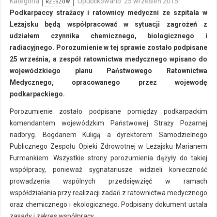
Kategoria:
Opublikowano: 25 wrzesień 2015
RZESZÓW
Podkarpaccy strażacy i ratownicy medyczni ze szpitala w
Leżajsku będą współpracować w sytuacji zagrożeń z
udziałem czynnika chemicznego, biologicznego i
radiacyjnego. Porozumienie w tej sprawie zostało podpisane
25 września, a zespół ratownictwa medycznego wpisano do
wojewódzkiego planu Państwowego Ratownictwa
Medycznego, opracowanego przez wojewodę
podkarpackiego.
Porozumienie zostało podpisane pomiędzy podkarpackim
komendantem wojewódzkim Państwowej Straży Pożarnej
nadbryg. Bogdanem Kuligą a dyrektorem Samodzielnego
Publicznego Zespołu Opieki Zdrowotnej w Leżajsku Marianem
Furmankiem. Wszystkie strony porozumienia dążyły do takiej
współpracy, ponieważ sygnatariusze widzieli konieczność
prowadzenia wspólnych przedsięwzięć w ramach
współdziałania przy realizacji zadań z ratownictwa medycznego
oraz chemicznego i ekologicznego. Podpisany dokument ustala
zasady i zakres współpracy.