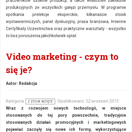
pracowników działów produkcji, a także właścicieli zakładów
produkcyjnych ze wszystkich gałęzi przemysłu. W programie
spotkania prelekcje eksperckie, kilkanaście stoisk
wystawienniczych, panel dyskusyjny, prasa branżowa, Imienne
Certyfikaty Uczestnictwa oraz praktyczne warsztaty - wszystko
to bez ponoszenia jakichkolwiek opłat.
Video marketing - czym to
się je?
Autor:
Redakcja
Kategoria:
Opublikowano: 22 wrzesień 2015
Z ŻYCIA WZIĘTE
Wraz z rozwojem nowych technologii, w miejsce
stosowanych do tej pory powszechnie, tradycyjnie
stosowanych działań promocyjnych i marketingowych
pojawiać zaczęły się nowe ich formy, wykorzystujące