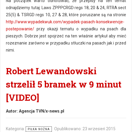
Na początek warto odnotować, że przepisy na ten temat
odnajdziemy tutaj: Laws ZPPPCRGD regs 18, 20 & 24, RTRA sect
25(5) & TSRGD regs 10, 27 & 28, które poruszane są na stronie
http://www.wypadekwuk.com/wypadek-pasach-konsekwencje-
postepowanie/
przy okazji tematu o wypadku na psach dla
pieszych. Dobrze jest spojrzeć na ten właśnie artykuł aby mieć
rozeznanie zarówno w przypadku stłuczki na pasach jak i przed
nimi.
Robert Lewandowski
strzelił 5 bramek w 9 minut
[VIDEO]
Autor:
Agencja TVN/x-news.pl
Kategoria:
Opublikowano: 23 wrzesień 2015
PIŁKA NOŻNA