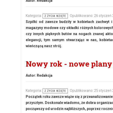
Autor:
Redakcja
Kategoria:
Opublikowano: 26 styczeń
Z ŻYCIA WZIĘTE
Szpilki od zawsze budziły w kobietach zachwyt i 
magazyny modowe czy okładki różnych kolorowych 
czy innych pięknych butów na nogach znanej akto
elegancji, tym samym stwarzając w nas, kobietac
wieńczącą nasz strój.
Nowy rok - nowe plany
Autor:
Redakcja
Kategoria:
Opublikowano: 25 styczeń
Z ŻYCIA WZIĘTE
Początek roku zawsze wiąże się z przeanalizowaniem
przyszłym. Doskonale wiadomo, że dobra organizac
począwszy od urodzin najbliższych, poprzez roczni