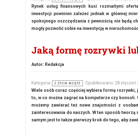
Rynek usług finansowych kusi rozmaitymi ofert
inwestycji powinien zależeć jednak w głównej mie
spokojnego oszczędzania z pewnością nie będą chci
mogły pozwolić sobie na inwestycję w nieruchomośc
Jaką formę rozrywki lu
Autor:
Redakcja
Kategoria:
Opublikowano: 28 styczeń
Z ŻYCIA WZIĘTE
Wiele osób coraz częściej wybiera formę rozrywki, j
to, w co można zagrać na komputerze czy konsoli. C
możemy zawierać też nowe znajomości z osobami
zainteresowania do naszych. W ten sposób tworzą 
samym jest to także pierwszy krok do tego, aby zaw