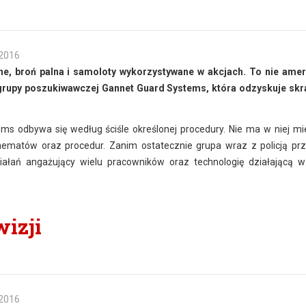
 2016
ne, broń palna i samoloty wykorzystywane w akcjach. To nie ame
grupy poszukiwawczej Gannet Guard Systems, która odzyskuje sk
s odbywa się według ściśle określonej procedury. Nie ma w niej mi
chematów oraz procedur. Zanim ostatecznie grupa wraz z policją pr
iałań angażujący wielu pracowników oraz technologię działającą w
izji
 2016