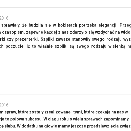
 2016
sprawiały, że budziła się w kobietach potrzeba elegancji. Prze
czasopism, zapewne każdej z nas zdarzyło się wzdychać na wido
rki czy prezenterki. Szpilki zawsze stanowiły swego rodzaju wy
h poczucie, iż to właśnie szpilki są swego rodzaju wisienką n
 2016
 spraw, które zostały zrealizowane i tymi, które czekają na nas w
ja to połowa sukcesu. W ciągu roku o wielu sprawach zapominamy,
cę ślubu. W dodatku na głowie mamy jeszcze przedsięwzięcia związ