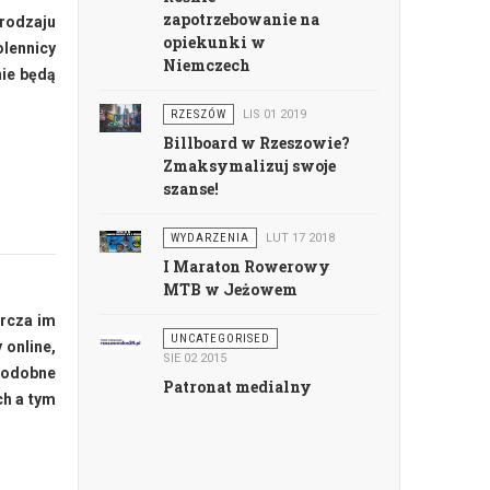
zapotrzebowanie na
rodzaju
opiekunki w
olennicy
Niemczech
nie będą
RZESZÓW
LIS 01 2019
Billboard w Rzeszowie?
Zmaksymalizuj swoje
szanse!
WYDARZENIA
LUT 17 2018
I Maraton Rowerowy
MTB w Jeżowem
arcza im
UNCATEGORISED
 online,
SIE 02 2015
podobne
Patronat medialny
ch a tym