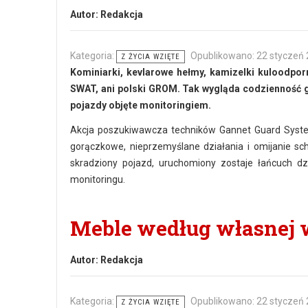
Autor:
Redakcja
Kategoria:
Opublikowano: 22 styczeń
Z ŻYCIA WZIĘTE
Kominiarki, kevlarowe hełmy, kamizelki kuloodpor
SWAT, ani polski GROM. Tak wygląda codzienność 
pojazdy objęte monitoringiem.
Akcja poszukiwawcza techników Gannet Guard System
gorączkowe, nieprzemyślane działania i omijanie s
skradziony pojazd, uruchomiony zostaje łańcuch dz
monitoringu.
Meble według własnej w
Autor:
Redakcja
Kategoria:
Opublikowano: 22 styczeń
Z ŻYCIA WZIĘTE