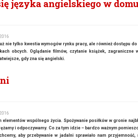
się języka angielskiego w dom
 2016
 już nie tylko kwestia wymogów rynku pracy, ale również dostępu d
kach obcych. Oglądanie filmów, czytanie książek, zagraniczne 
atwiejsze, gdy zna się angielski.
ni
 2016
h elementów wspólnego życia. Spożywanie posiłków w gronie najb
odprężamy i odpoczywamy. Co za tym idzie – bardzo ważnym pomies
 chcemy, aby przebywanie w jadalni sprawiało nam przyjemność,