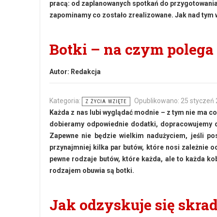
pracą: od zaplanowanych spotkań do przygotowania 
zapominamy co zostało zrealizowane. Jak nad tym
Botki – na czym polega
Autor:
Redakcja
Kategoria:
Opublikowano: 25 styczeń
Z ŻYCIA WZIĘTE
Każda z nas lubi wyglądać modnie – z tym nie ma co
dobieramy odpowiednie dodatki, dopracowujemy de
Zapewne nie będzie wielkim nadużyciem, jeśli po
przynajmniej kilka par butów, które nosi zależnie o
pewne rodzaje butów, które każda, ale to każda k
rodzajem obuwia są botki.
Jak odzyskuje się skr