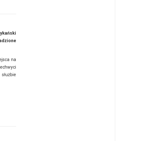
rykański
radzione
ejsca na
zechwyci
 służbie