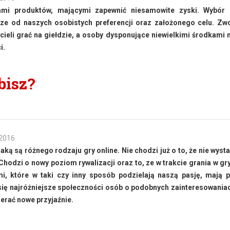
ami produktów, mającymi zapewnić niesamowite zyski. Wybór 
rze od naszych osobistych preferencji oraz założonego celu. Zw
eli grać na giełdzie, a osoby dysponujące niewielkimi środkami 
i.
bisz?
 2016
aką są różnego rodzaju gry online. Nie chodzi już o to, że nie wyst
hodzi o nowy poziom rywalizacji oraz to, ze w trakcie grania w gry
, które w taki czy inny sposób podzielają naszą pasję, mają 
się najróżniejsze społeczności osób o podobnych zainteresowania
ierać nowe przyjaźnie.