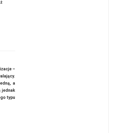
uż
izacje –
alający.
jedną, a
ą jednak
ego typu