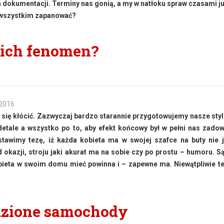
dokumentacji. Terminy nas gonią, a my w natłoku spraw czasami j
 wszystkim zapanować?
 ich fenomen?
 2016
 się kłócić. Zazwyczaj bardzo starannie przygotowujemy nasze styl
tale a wszystko po to, aby efekt końcowy był w pełni nas zadow
stawimy tezę, iż każda kobieta ma w swojej szafce na buty nie 
d okazji, stroju jaki akurat ma na sobie czy po prostu – humoru. S
obieta w swoim domu mieć powinna i – zapewne ma. Niewątpliwie t
adzione samochody