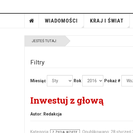
WIADOMOŚCI
KRAJ I ŚWIAT
JESTEŚ TUTAJ:
Filtry
Miesiąc
Rok
Pokaż #
Inwestuj z głową
Autor:
Redakcja
Kategoria:
Opublikowano: 28 styczeń
Z ŻYCIA WZIĘTE