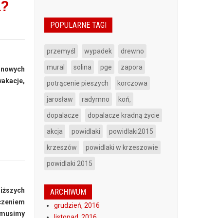
u?
POPULARNE TAGI
przemyśl
wypadek
drewno
mural
solina
pge
zapora
o nowych
wakacje,
potrącenie pieszych
korczowa
jarosław
radymno
koń,
dopalacze
dopalacze kradną życie
akcja
powidlaki
powidlaki2015
krzeszów
powidlaki w krzeszowie
powidlaki 2015
liższych
ARCHIWUM
zczeniem
grudzień, 2016
 musimy
listopad, 2016