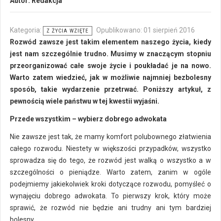
Autor:
Redakcja
Kategoria:
Opublikowano: 01 sierpień 2016
Z ŻYCIA WZIĘTE
Rozwód zawsze jest takim elementem naszego życia, kiedy
jest nam szczególnie trudno. Musimy w znaczącym stopniu
przeorganizować całe swoje życie i poukładać je na nowo.
Warto zatem wiedzieć, jak w możliwie najmniej bezbolesny
sposób, takie wydarzenie przetrwać. Poniższy artykuł, z
pewnością wiele państwu w tej kwestii wyjaśni.
Przede wszystkim – wybierz dobrego adwokata
Nie zawsze jest tak, że mamy komfort polubownego złatwienia
całego rozwodu. Niestety w większości przypadków, wszystko
sprowadza się do tego, że rozwód jest walką o wszystko a w
szczególności o pieniądze. Warto zatem, zanim w ogóle
podejmiemy jakiekolwiek kroki dotyczące rozwodu, pomyśleć o
wynajęciu dobrego adwokata. To pierwszy krok, który może
sprawić, że rozwód nie będzie ani trudny ani tym bardziej
bolesny.