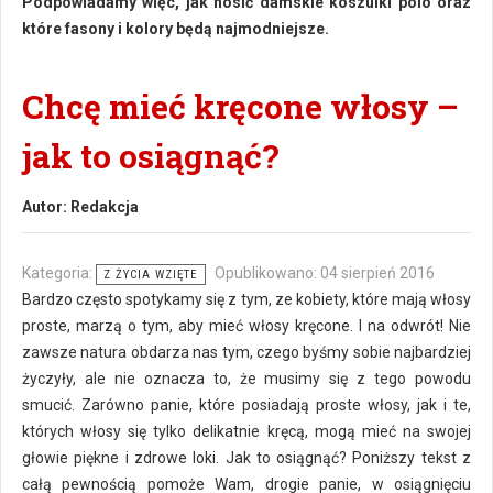
Podpowiadamy więc, jak nosić damskie koszulki polo oraz
które fasony i kolory będą najmodniejsze.
Chcę mieć kręcone włosy –
jak to osiągnąć?
Autor:
Redakcja
Kategoria:
Opublikowano: 04 sierpień 2016
Z ŻYCIA WZIĘTE
Bardzo często spotykamy się z tym, ze kobiety, które mają włosy
proste, marzą o tym, aby mieć włosy kręcone. I na odwrót! Nie
zawsze natura obdarza nas tym, czego byśmy sobie najbardziej
życzyły, ale nie oznacza to, że musimy się z tego powodu
smucić. Zarówno panie, które posiadają proste włosy, jak i te,
których włosy się tylko delikatnie kręcą, mogą mieć na swojej
głowie piękne i zdrowe loki. Jak to osiągnąć? Poniższy tekst z
całą pewnością pomoże Wam, drogie panie, w osiągnięciu