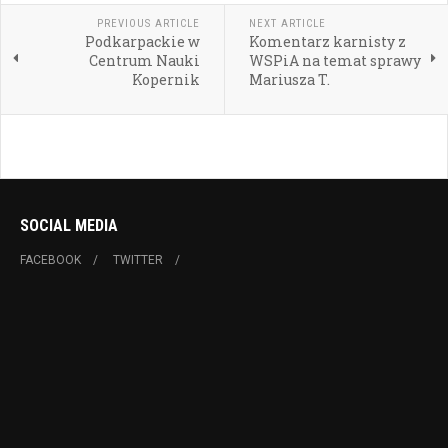
PREVIOUS ARTICLE
NEXT ARTICLE
Podkarpackie w
Komentarz karnisty z
Centrum Nauki
WSPiA na temat sprawy
Kopernik
Mariusza T.
SOCIAL MEDIA
FACEBOOK
TWITTER