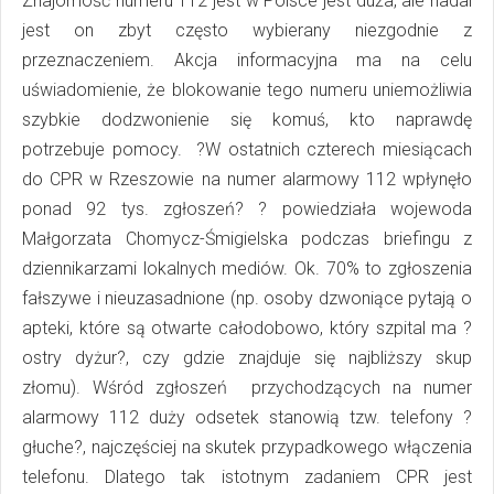
Znajomość numeru 112 jest w Polsce jest duża, ale nadal
jest on zbyt często wybierany niezgodnie z
przeznaczeniem. Akcja informacyjna ma na celu
uświadomienie, że blokowanie tego numeru uniemożliwia
szybkie dodzwonienie się komuś, kto naprawdę
potrzebuje pomocy. ?W ostatnich czterech miesiącach
do CPR w Rzeszowie na numer alarmowy 112 wpłynęło
ponad 92 tys. zgłoszeń? ? powiedziała wojewoda
Małgorzata Chomycz-Śmigielska podczas briefingu z
dziennikarzami lokalnych mediów. Ok. 70% to zgłoszenia
fałszywe i nieuzasadnione (np. osoby dzwoniące pytają o
apteki, które są otwarte całodobowo, który szpital ma ?
ostry dyżur?, czy gdzie znajduje się najbliższy skup
złomu). Wśród zgłoszeń przychodzących na numer
alarmowy 112 duży odsetek stanowią tzw. telefony ?
głuche?, najczęściej na skutek przypadkowego włączenia
telefonu. Dlatego tak istotnym zadaniem CPR jest