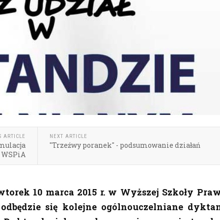
S ARTICLE
NEXT ARTICLE
ymulacja
"Trzeźwy poranek" - podsumowanie działań
w WSPiA
wtorek 10 marca 2015 r. w Wyższej Szkoły Praw
 odbędzie się kolejne ogólnouczelniane dykta