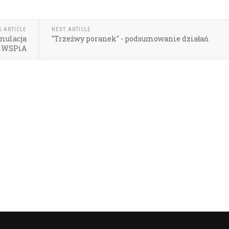
S ARTICLE
NEXT ARTICLE
ymulacja
"Trzeźwy poranek" - podsumowanie działań
w WSPiA