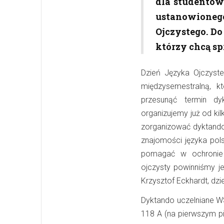
dla studentów.
ustanowioneg
Ojczystego. D
którzy chcą sp
Dzień Języka Ojczyst
międzysemestralną, k
przesunąć termin dyk
organizujemy już od ki
zorganizować dyktando
znajomości języka pol
pomagać w ochronie r
ojczysty powinniśmy je
Krzysztof Eckhardt, dz
Dyktando uczelniane WS
118 A (na pierwszym pi