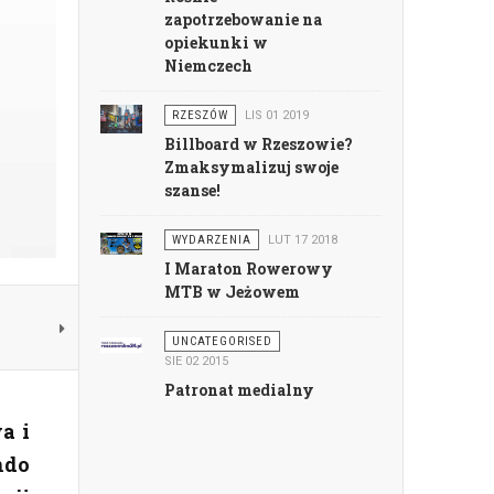
zapotrzebowanie na
opiekunki w
Niemczech
RZESZÓW
LIS 01 2019
Billboard w Rzeszowie?
Zmaksymalizuj swoje
szanse!
WYDARZENIA
LUT 17 2018
I Maraton Rowerowy
MTB w Jeżowem
UNCATEGORISED
SIE 02 2015
Patronat medialny
a i
ndo