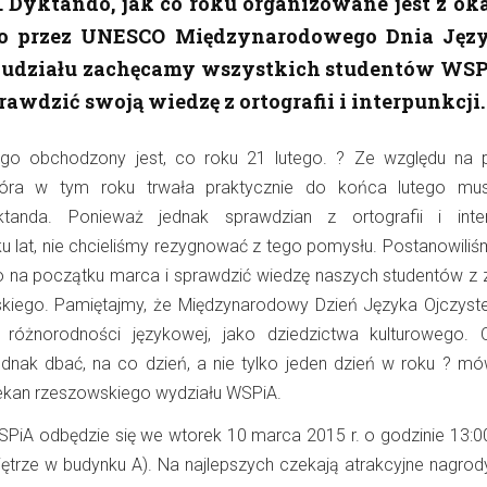
 Dyktando, jak co roku organizowane jest z oka
o przez UNESCO Międzynarodowego Dnia Jęz
o udziału zachęcamy wszystkich studentów WSP
rawdzić swoją wiedzę z ortografii i interpunkcji.
ego obchodzony jest, co roku 21 lutego. ? Ze względu na 
tóra w tym roku trwała praktycznie do końca lutego mus
tanda. Ponieważ jednak sprawdzian z ortografii i inter
lku lat, nie chcieliśmy rezygnować z tego pomysłu. Postanowili
 na początku marca i sprawdzić wiedzę naszych studentów z 
skiego. Pamiętajmy, że Międzynarodowy Dzień Języka Ojczys
óżnorodności językowej, jako dziedzictwa kulturowego. 
dnak dbać, na co dzień, a nie tylko jeden dzień w roku ? mów
iekan rzeszowskiego wydziału WSPiA.
PiA odbędzie się we wtorek 10 marca 2015 r. o godzinie 13:00
ętrze w budynku A). Na najlepszych czekają atrakcyjne nagrody