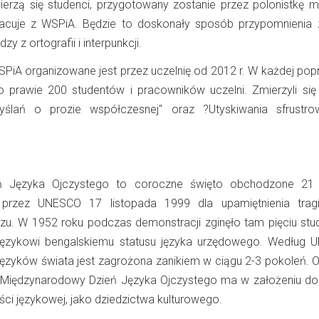
erzą się studenci, przygotowany zostanie przez polonistkę mg
racuje z WSPiA. Będzie to doskonały sposób przypomnienia 
y z ortografii i interpunkcji.
PiA organizowane jest przez uczelnię od 2012 r. W każdej popr
o prawie 200 studentów i pracowników uczelni. Zmierzyli się 
yślań o prozie współczesnej" oraz ?Utyskiwania sfrustr
ń Języka Ojczystego to coroczne święto obchodzone 21 
 przez UNESCO 17 listopada 1999 dla upamiętnienia trag
u. W 1952 roku podczas demonstracji zginęło tam pięciu stu
 językowi bengalskiemu statusu języka urzędowego. Według 
języków świata jest zagrożona zanikiem w ciągu 2-3 pokoleń. 
w. Międzynarodowy Dzień Języka Ojczystego ma w założeniu 
ci językowej, jako dziedzictwa kulturowego.