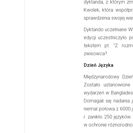
dyktanda, z którym zmi
Kwolek, która współp
sprawdzenia swojej wiedz
Dyktando uczelniane WS
edycji uczestniczyło p
tekstem pt. "Z rozm
zwisowca?.
Dzień Języka
Międzynarodowy Dzie
Zostało ustanowione
wydarzeń w Bangladesz
Domagali się nadania
niemal połowa z 6000 
r. zanikło 250 językó
w ochronie różnorodnoś