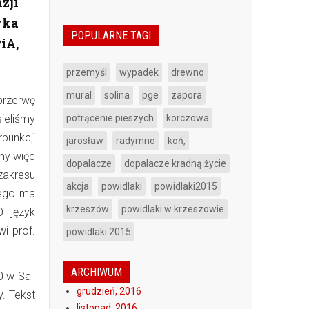
zji
yka
POPULARNE TAGI
iA,
przemyśl
wypadek
drewno
mural
solina
pge
zapora
przerwę
ieliśmy
potrącenie pieszych
korczowa
punkcji
jarosław
radymno
koń,
śmy więc
dopalacze
dopalacze kradną życie
zakresu
akcja
powidlaki
powidlaki2015
tego ma
krzeszów
powidlaki w krzeszowie
O język
i prof.
powidlaki 2015
ARCHIWUM
 w Sali
grudzień, 2016
. Tekst
listopad, 2016