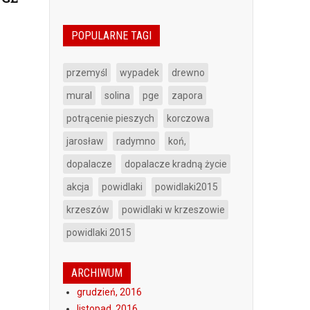
POPULARNE TAGI
przemyśl
wypadek
drewno
mural
solina
pge
zapora
potrącenie pieszych
korczowa
jarosław
radymno
koń,
dopalacze
dopalacze kradną życie
akcja
powidlaki
powidlaki2015
krzeszów
powidlaki w krzeszowie
powidlaki 2015
ARCHIWUM
grudzień, 2016
listopad, 2016