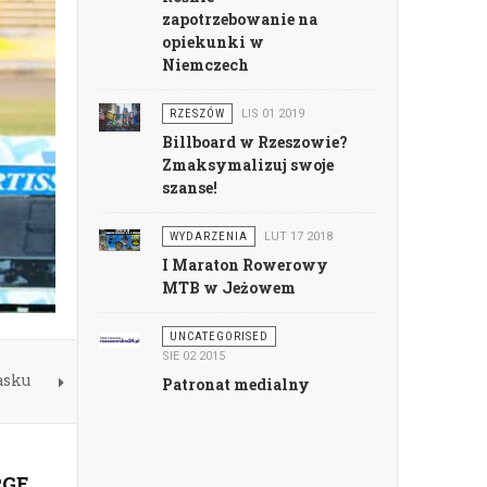
zapotrzebowanie na
opiekunki w
Niemczech
RZESZÓW
LIS 01 2019
Billboard w Rzeszowie?
Zmaksymalizuj swoje
szanse!
WYDARZENIA
LUT 17 2018
I Maraton Rowerowy
MTB w Jeżowem
UNCATEGORISED
SIE 02 2015
asku
Patronat medialny
PGE