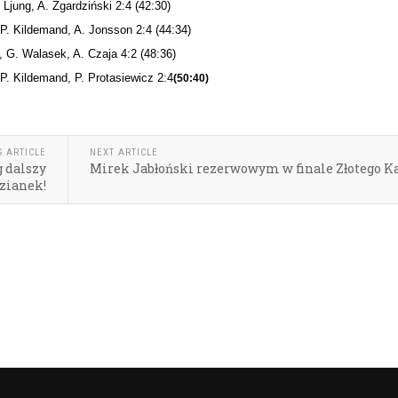
 Ljung, A. Zgardziński 2:4 (42:30)
P. Kildemand, A. Jonsson 2:4 (44:34)
, G. Walasek, A. Czaja 4:2 (48:36)
P. Kildemand, P. Protasiewicz 2:4
(50:40)
S ARTICLE
NEXT ARTICLE
g dalszy
Mirek Jabłoński rezerwowym w finale Złotego K
zianek!