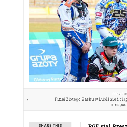
PREVIOU
Finał Złotego Kasku w Lublinie i cią
niespod
PGE stal Rzes
SHARE THIS