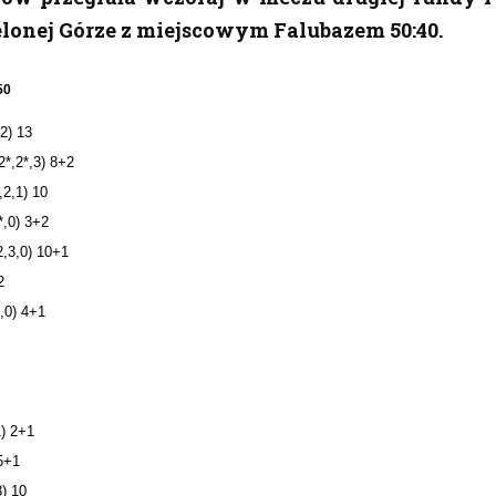
elonej Górze z miejscowym Falubazem 50:40.
50
2) 13
2*,2*,3) 8+2
,2,1) 10
*,0) 3+2
2,3,0) 10+1
2
,0) 4+1
1) 2+1
 5+1
3) 10