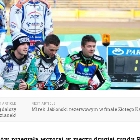
S ARTICLE
NEXT ARTICLE
g dalszy
Mirek Jabłoński rezerwowym w finale Złotego K
zianek!
zów przegrała wczoraj w meczu drugiej rundy 