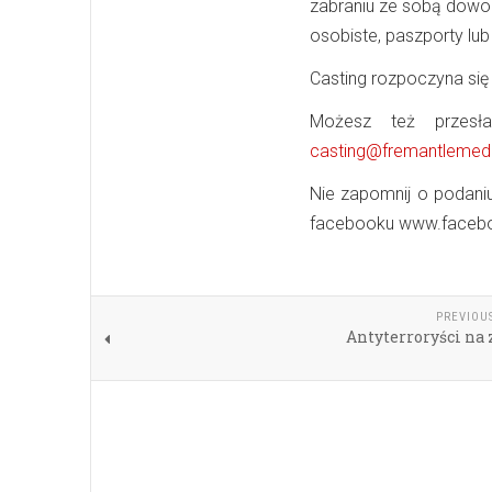
zabraniu ze sobą dowo
osobiste, paszporty lub
Casting rozpoczyna się
Możesz też przesła
casting@fremantlemedi
Nie zapomnij o podaniu
facebooku www.faceb
PREVIOU
Antyterroryści na