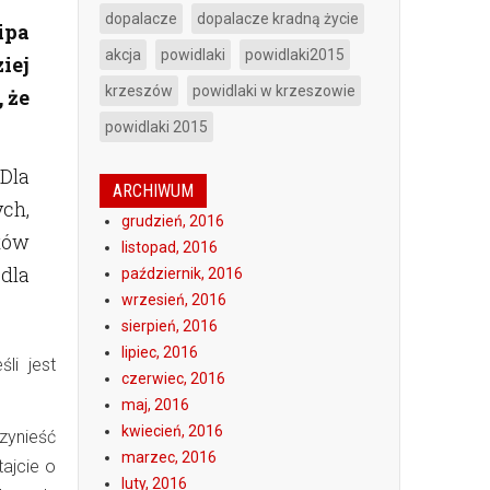
dopalacze
dopalacze kradną życie
ipa
akcja
powidlaki
powidlaki2015
iej
krzeszów
powidlaki w krzeszowie
 że
powidlaki 2015
Dla
ARCHIWUM
ych,
grudzień, 2016
stów
listopad, 2016
dla
październik, 2016
wrzesień, 2016
sierpień, 2016
lipiec, 2016
li jest
czerwiec, 2016
maj, 2016
kwiecień, 2016
zynieść
marzec, 2016
ajcie o
luty, 2016