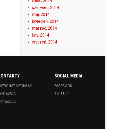
lipiec, 2014
czerwiec, 2014
maj, 2014
kwiecień, 2014
marzec, 2014
luty, 2014
styczeń, 2014
KONTAKTY
SOCIAL MEDIA
ATRONAT MEDIALNY
FACEBOOK
TWITTER
WYDAWCA
REDAKCJA