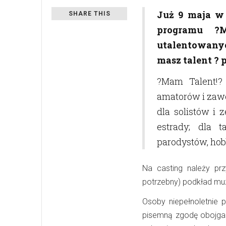
Już
9 maja w 
SHARE THIS
programu ?M
utalentowanyc
masz talent ? p
?Mam Talent!?
amatorów i zawo
dla solistów i 
estrady; dla 
parodystów, hob
Na casting należy pr
potrzebny) podkład muz
Osoby niepełnoletnie
pisemną zgodę obojga 