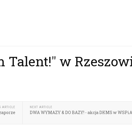
 Talent!" w Rzeszow
S ARTICLE
NEXT ARTICLE
 zaporze
DWA WYMAZY & DO BAZY! - akcja DKMS w WSPi