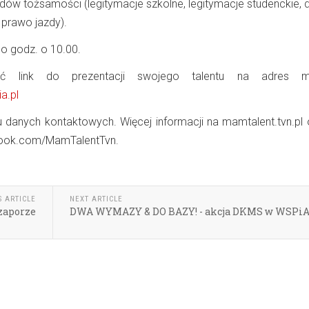
dów tożsamości (legitymacje szkolne, legitymacje studenckie,
 prawo jazdy).
 o godz. o 10.00.
ć link do prezentacji swojego talentu na adres ma
a.pl
 danych kontaktowych. Więcej informacji na mamtalent.tvn.pl 
ook.com/MamTalentTvn.
S ARTICLE
NEXT ARTICLE
 zaporze
DWA WYMAZY & DO BAZY! - akcja DKMS w WSPi