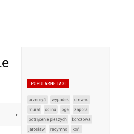
ie
POPULARNE TAGI
przemyśl
wypadek
drewno
mural
solina
pge
zapora
A
potrącenie pieszych
korczowa
jarosław
radymno
koń,