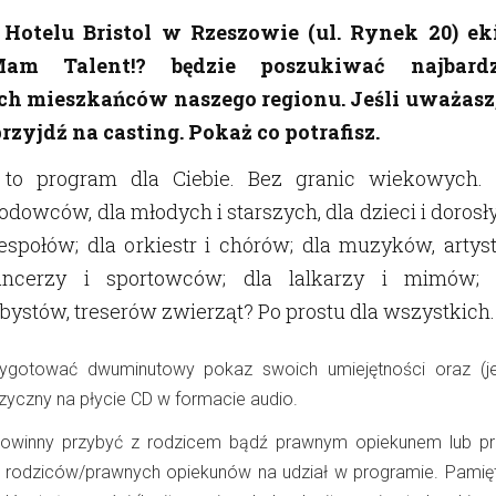
Hotelu Bristol w Rzeszowie (ul. Rynek 20)
ek
am Talent!? będzie poszukiwać najbardz
h mieszkańców naszego regionu. Jeśli uważasz,
rzyjdź na casting. Pokaż co potrafisz.
 to program dla Ciebie. Bez granic wiekowych. 
dowców, dla młodych i starszych, dla dzieci i dorosł
zespołów; dla orkiestr i chórów; dla muzyków, arty
tancerzy i sportowców; dla lalkarzy i mimów; 
bystów, treserów zwierząt? Po prostu dla wszystkich.
zygotować dwuminutowy pokaz swoich umiejętności oraz (jeś
yczny na płycie CD w formacie audio.
 powinny przybyć z rodzicem bądź prawnym opiekunem lub pr
rodziców/prawnych opiekunów na udział w programie. Pamięt