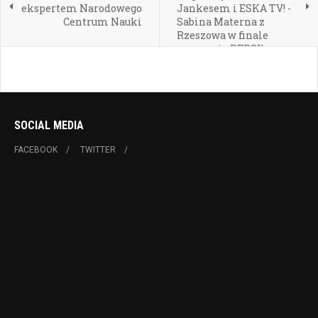
ekspertem Narodowego
Jankesem i ESKA TV! -
Centrum Nauki
Sabina Materna z
Rzeszowa w finale
wyzwania PEPSI!
SOCIAL MEDIA
FACEBOOK
TWITTER