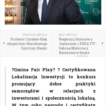
PREVIOUS ARTICLE
NEXT ARTICLE
Profesor Czesław Kłak
Nagłośnij Rzeszów z
ekspertem Narodowego
Jankesem i ESKA TV! -
Centrum Nauki
Sabina Materna z
Rzeszowa w finale
wyzwania PEPSI!
?Gmina Fair Play? ? Certyfikowana
Lokalizacja Inwestycji to konkurs
promujący dobre praktyki
samorządów w relacjach z
inwestorami i społecznością lokalną.
W tym roku nagrody i certyfikaty