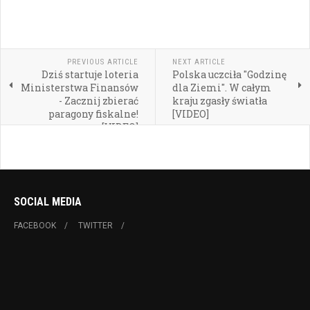
PREVIOUS ARTICLE
NEXT ARTICLE
Dziś startuje loteria
Polska uczciła "Godzinę
Ministerstwa Finansów
dla Ziemi". W całym
- Zacznij zbierać
kraju zgasły światła
paragony fiskalne!
[VIDEO]
[VIDEO]
SOCIAL MEDIA
FACEBOOK
TWITTER