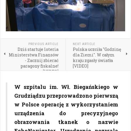
PREVIOUS ARTICLE
NEXT ARTICLE
Dziś startuje loteria
Polska uczciła "Godzinę
Ministerstwa Finansów
dla Ziemi". W całym
- Zacznij zbierać
kraju zgasły światła
paragony fiskalne!
[VIDEO]
[VIDEO]
W szpitalu im. Wł. Biegańskiego w
Grudziądzu przeprowadzono pierwszą
w Polsce operację z wykorzystaniem
urządzenia do precyzyjnego
obrazowania tkanek o nazwie
EchoNavigator. Urządzenie pozwala