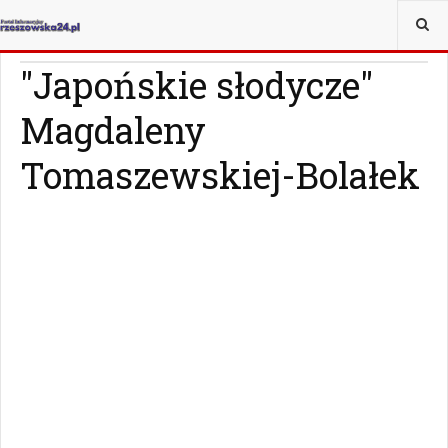
JESTEŚ TUTAJ:
KULTURA
KSIĄŻKI
"Japońskie słodycze"
Magdaleny
Tomaszewskiej-Bolałek