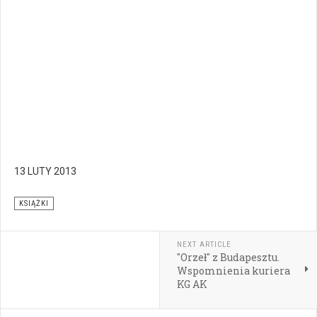
13 LUTY 2013
KSIĄŻKI
NEXT ARTICLE
"Orzeł" z Budapesztu.
Wspomnienia kuriera
KG AK