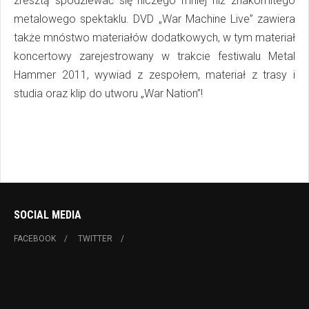
zresztą spodziewać się niczego mniej niż znakomitego
metalowego spektaklu. DVD „War Machine Live” zawiera
także mnóstwo materiałów dodatkowych, w tym materiał
koncertowy zarejestrowany w trakcie festiwalu Metal
Hammer 2011, wywiad z zespołem, materiał z trasy i
studia oraz klip do utworu „War Nation”!
SOCIAL MEDIA
FACEBOOK
TWITTER