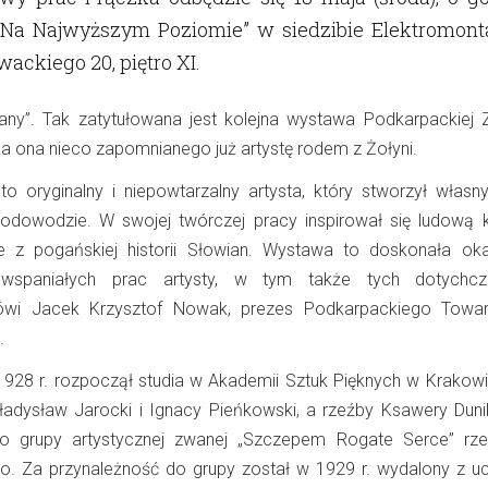
i „Na Najwyższym Poziomie” w siedzibie Elektromont
owackiego 20
, piętro XI.
nany”. Tak zatytułowana jest kolejna wystawa Podkarpackiej 
iża ona nieco zapomnianego już artystę rodem z Żołyni.
o oryginalny i niepowtarzalny artysta, który stworzył własny
rodowodzie. W swojej twórczej pracy inspirował się ludową ku
że z pogańskiej historii Słowian. Wystawa to doskonała ok
 wspaniałych prac artysty, w tym także tych dotychcz
wi Jacek Krzysztof Nowak, prezes Podkarpackiego Towar
.
928 r. rozpoczął studia w Akademii Sztuk Pięknych w Krakowie
ładysław Jarocki i Ignacy Pieńkowski, a rzeźby Ksawery Duni
do grupy artystycznej zwanej „Szczepem Rogate Serce” rze
o. Za przynależność do grupy został w 1929 r. wydalony z ucz