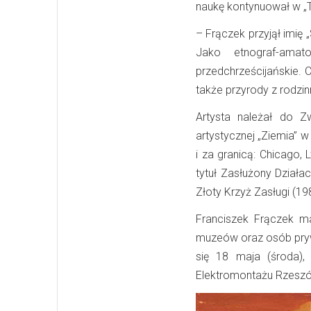
naukę kontynuował w „
– Frączek przyjął imię 
Jako etnograf-amat
przedchrześcijańskie. 
także przyrody z rodzi
Artysta należał do Z
artystycznej „Ziemia” 
i za granicą: Chicago,
tytuł Zasłużony Działacz
Złoty Krzyż Zasługi (198
Franciszek Frączek ma
muzeów oraz osób pryw
się 18 maja (środa),
Elektromontażu Rzeszów