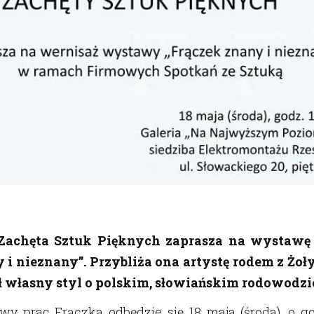
Zachęta Sztuk Pięknych zaprasza na wystawę 
 i nieznany”. Przybliża ona artystę rodem z Żoły
 własny styl o polskim, słowiańskim rodowodzi
wy prac Frączka odbędzie się 18 maja (środa), o go