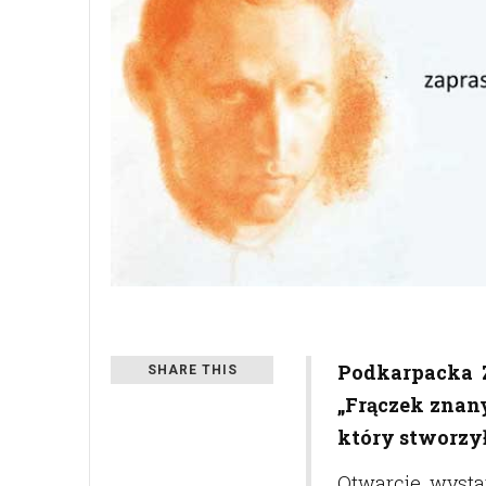
Podkarpacka 
SHARE THIS
„Frączek znany
który stworzył
Otwarcie wysta