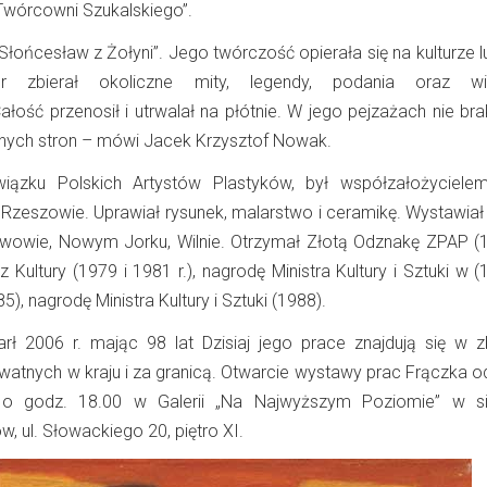
Twórcowni Szukalskiego”.
„Słońcesław z Żołyni”. Jego twórczość opierała się na kulturze 
or zbierał okoliczne mity, legendy, podania oraz wie
Całość przenosił i utrwalał na płótnie. W jego pejzażach nie b
nnych stron – mówi Jacek Krzysztof Nowak.
wiązku Polskich Artystów Plastyków, był współzałożyciele
w Rzeszowie. Uprawiał rysunek, malarstwo i ceramikę. Wystawiał
 Lwowie, Nowym Jorku, Wilnie. Otrzymał Złotą Odznakę ZPAP (19
 Kultury (1979 i 1981 r.), nagrodę Ministra Kultury i Sztuki w (1
5), nagrodę Ministra Kultury i Sztuki (1988).
rł 2006 r. mając 98 lat Dzisiaj jego prace znajdują się w z
atnych w kraju i za granicą. Otwarcie wystawy prac Frączka o
 o godz. 18.00 w Galerii „Na Najwyższym Poziomie” w si
, ul. Słowackiego 20, piętro XI.