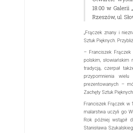
18.00 w Galeri
Rzeszów, ul. Sł
„Frączek znany i niez
Sztuk Pięknych. Przybl
– Franciszek Frączek t
polskim, słowiańskim 
tradycją, czerpał tak
przypomnienia wielu
prezentowanych – mó
Zachęty Sztuk Pięknych
Franciszek Frączek w 1
malarstwa uczyli go W
Rok później wstąpił 
Stanisława Szukalskieg