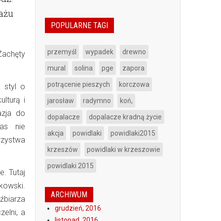
ażu
POPULARNE TAGI
przemyśl
wypadek
drewno
Zachęty
mural
solina
pge
zapora
potrącenie pieszych
korczowa
 styl o
lturą i
jarosław
radymno
koń,
azja do
dopalacze
dopalacze kradną życie
as nie
akcja
powidlaki
powidlaki2015
zystwa
krzeszów
powidlaki w krzeszowie
powidlaki 2015
. Tutaj
kowski.
ARCHIWUM
źbiarza
grudzień, 2016
elni, a
listopad, 2016