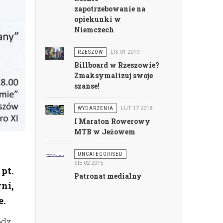
zapotrzebowanie na
opiekunki w
Niemczech
RZESZÓW
LIS 01 2019
Billboard w Rzeszowie?
Zmaksymalizuj swoje
szanse!
WYDARZENIA
LUT 17 2018
I Maraton Rowerowy
MTB w Jeżowem
UNCATEGORISED
SIE 02 2015
pt.
Patronat medialny
ni,
e.
dz.