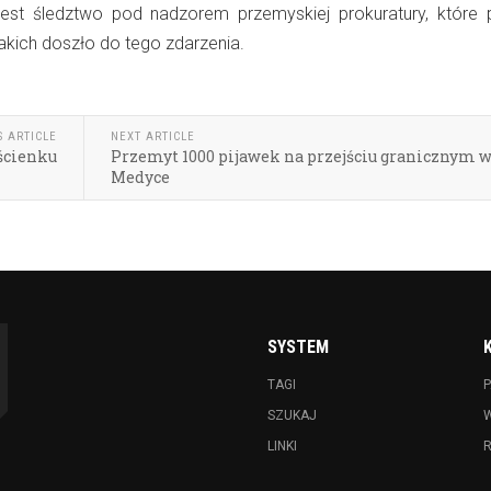
est śledztwo pod nadzorem przemyskiej prokuratury, które 
 jakich doszło do tego zdarzenia.
S ARTICLE
NEXT ARTICLE
ścienku
Przemyt 1000 pijawek na przejściu granicznym 
Medyce
SYSTEM
TAGI
P
SZUKAJ
LINKI