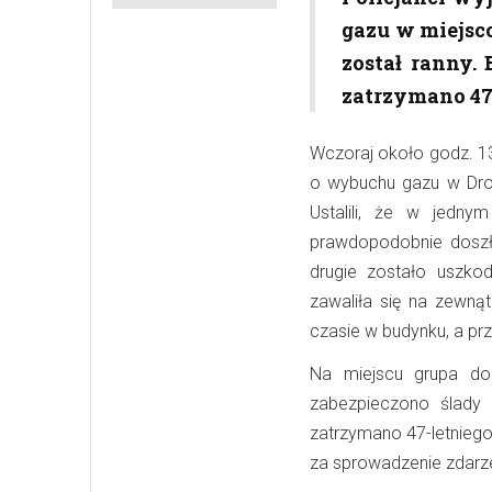
gazu w miejsc
został ranny.
zatrzymano 47-
Wczoraj około godz. 13
o wybuchu gazu w Droh
Ustalili, że w jedn
prawdopodobnie doszło
drugie zostało uszko
zawaliła się na zewną
czasie w budynku, a pr
Na miejscu grupa doc
zabezpieczono ślady 
zatrzymano 47-letniego
za sprowadzenie zdarze