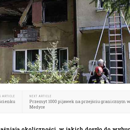
S ARTICLE
NEXT ARTICLE
ścienku
Przemyt 1000 pijawek na przejściu granicznym 
Medyce
jaśniają okoliczności, w jakich doszło do wybu