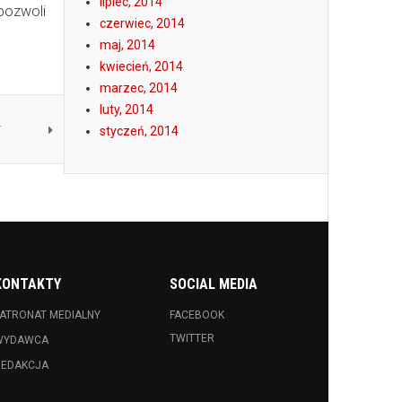
lipiec, 2014
pozwoli
czerwiec, 2014
maj, 2014
kwiecień, 2014
marzec, 2014
luty, 2014
w
styczeń, 2014
KONTAKTY
SOCIAL MEDIA
ATRONAT MEDIALNY
FACEBOOK
TWITTER
WYDAWCA
REDAKCJA