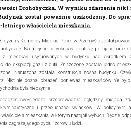
owości Drohobyczka. W wyniku zdarzenia nikt 
 Budynek został poważnie uszkodzony. Do spr
letniego właściciela mieszkania.
. dyżurny Komendy Miejskiej Policji w Przemyślu został powia
obyczce. Na miejsce natychmiast udali się policjanci oraz st
ym z mieszkań usytuowanych w budynku nad ośrodkiem z
 do eksplozji gazu z butli. Zniszczone zostało jedno mieszk
dzone. Naruszona została konstrukcja nośna budynku. Częś
trz. Nikt nie doznał obrażeń, ponieważ mieszkańców nie był
zychodnia była nieczynna.
hodzeniowo-śledcza przeprowadziła oględziny miejsca zda
kryminalistyczne i przesłuchano świadków. W policyjnym a
 właściciela mieszkania, w którym nastąpił wybuch. Będzie odp
nia zagrażającego życiu i zdrowiu ludzi.