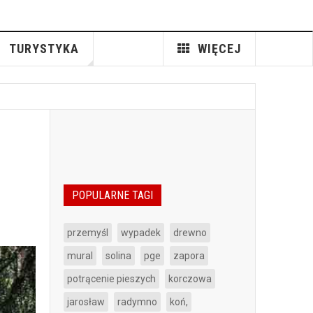
TURYSTYKA
WIĘCEJ
POPULARNE TAGI
przemyśl
wypadek
drewno
mural
solina
pge
zapora
potrącenie pieszych
korczowa
jarosław
radymno
koń,