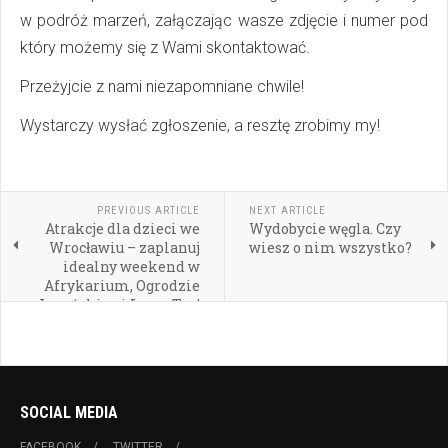
w podróż marzeń, załączając wasze zdjęcie i numer pod
który możemy się z Wami skontaktować.
Przeżyjcie z nami niezapomniane chwile!
Wystarczy wysłać zgłoszenie, a resztę zrobimy my!
PREVIOUS ARTICLE
NEXT ARTICLE
Atrakcje dla dzieci we
Wydobycie węgla. Czy
Wrocławiu – zaplanuj
wiesz o nim wszystko?
idealny weekend w
Afrykarium, Ogrodzie
Japońskim i Laser Tag!
SOCIAL MEDIA
FACEBOOK
TWITTER