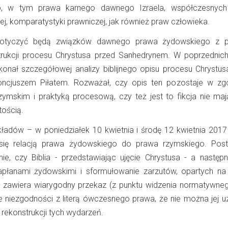
go, w tym prawa karnego dawnego Izraela, współczesnych
ej, komparatystyki prawniczej, jak również praw człowieka.
dotyczyć będą związków dawnego prawa żydowskiego z 
rukcji procesu Chrystusa przed Sanhedrynem. W poprzednich
onał szczegółowej analizy biblijnego opisu procesu Chrystusa
oncjuszem Piłatem. Rozważał, czy opis ten pozostaje w zg
skim i praktyką procesową, czy też jest to fikcja nie maj
tością.
adów – w poniedziałek 10 kwietnia i środę 12 kwietnia 2017 r
się relacją prawa żydowskiego do prawa rzymskiego. Post
ie, czy Biblia - przedstawiając ujęcie Chrystusa - a następn
apłanami żydowskimi i sformułowanie zarzutów, opartych na
 zawiera wiarygodny przekaz (z punktu widzenia normatywneg
e niezgodności z literą ówczesnego prawa, że nie można jej u
rekonstrukcji tych wydarzeń.