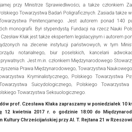
cjarnej przy Ministrze Sprawiedliwości, a także członkiem Za
lskiego Towarzystwa Badań Poligraficznych. Zasiada także w
owarzystwa Penitencjarnego. Jest autorem ponad 140 pub
h monografii. Był stypendystą Fundacji na rzecz Nauki Pols
f. Czesław Kłak jest także ekspertem legislacyjnym i autorem p
ządzonych na zlecenie instytucji państwowych, w tym Minis
orządu notarialnego, biur poselskich, kancelarii adwoka
b prywatnych. Jest m.in. członkiem Międzynarodowego Stowarz
rzyszenia Prawa Międzynarodowego, Towarzystwa Naukoweg
owarzystwa Kryminalistycznego, Polskiego Towarzystwa Psyc
Towarzystwa Suicydologicznego, Polskiego Towarzystwa
Polskiego Towarzystwa Seksuologicznego.
dów prof. Czesława Kłaka zapraszamy w poniedziałek 10 k
ę 12 kwietnia 2017 r. o godzinie 18:00 do Międzynaro
Kultury Chrześcijańskiej przy Al. T. Rejtana 21 w Rzeszowi