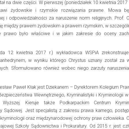
ł na dwie części. W pierwszej (poniedziałek 10 kwietnia 2017 r
tawi żydowskie i rzymskie rozwiązania prawne. Mowa bę
ej i odpowiedzialności za naruszenie norm religijnych. Prof. 
ację między prawem żydowskim a prawem rzymskim, w szczegól
re prawo było właściwe i w jakim zakresie do oceny zac
roda 12 kwietnia 2017 r.) wykładowca WSPiA zrekonstruu
anhedrynem, w wyniku którego Chrystus uznany został za 
ijnych. Sformułowano również wobec niego zarzuty naruszeni
Czesław Paweł Kłak jest Dziekanem – Dyrektorem Kolegium Pra
Bezpieczeństwa Wewnętrznego, Kryminalistyki i Kryminologii 
 Wyższej. Kieruje także Podkarpackim Centrum Kryminal
ny Sądowej. Jest specjalistą z zakresu prawa karnego, postę
i, kryminologii oraz międzynarodowej ochrony praw człowieka. O
rajowej Szkoły Sądownictwa i Prokuratury. Od 2015 r. jest cz