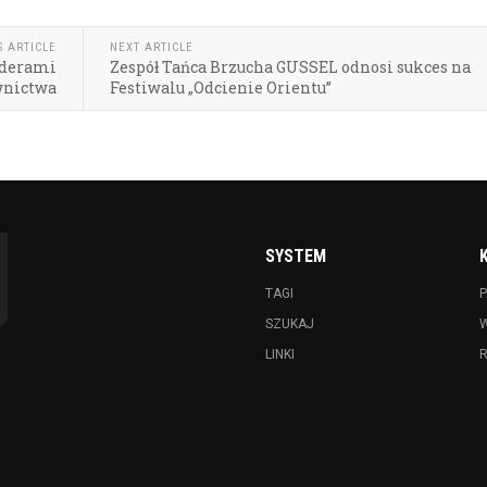
S ARTICLE
NEXT ARTICLE
iderami
Zespół Tańca Brzucha GUSSEL odnosi sukces na
wnictwa
Festiwalu „Odcienie Orientu”
SYSTEM
TAGI
P
SZUKAJ
LINKI