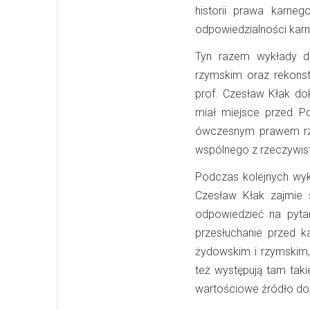
historii prawa karne
odpowiedzialności karn
Tyn razem wykłady 
rzymskim oraz rekonst
prof. Czesław Kłak dok
miał miejsce przed P
ówczesnym prawem rzym
wspólnego z rzeczywis
Podczas kolejnych wykł
Czesław Kłak zajmie 
odpowiedzieć na pytan
przesłuchanie przed k
żydowskim i rzymskim,
też występują tam taki
wartościowe źródło do 