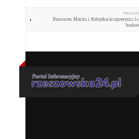
PREVIOU
Rzeszów, Marki i Kobyłka krajowymi l
budo