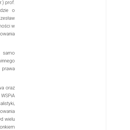
.) prof.
dzie o
Czesław
ności w
howania
je samo
winnego
a prawa
wa oraz
w WSPiA
istyki,
powania
d wielu
łonkiem