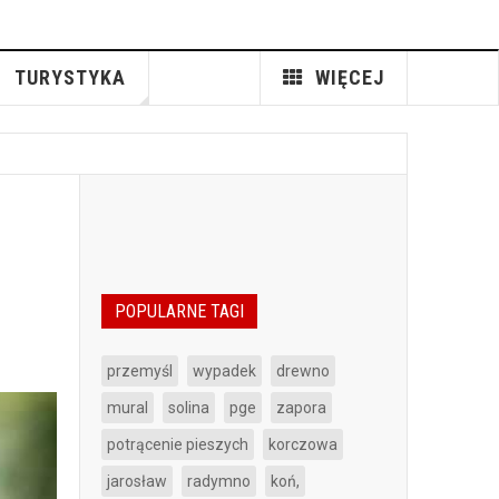
TURYSTYKA
WIĘCEJ
POPULARNE TAGI
przemyśl
wypadek
drewno
mural
solina
pge
zapora
potrącenie pieszych
korczowa
jarosław
radymno
koń,