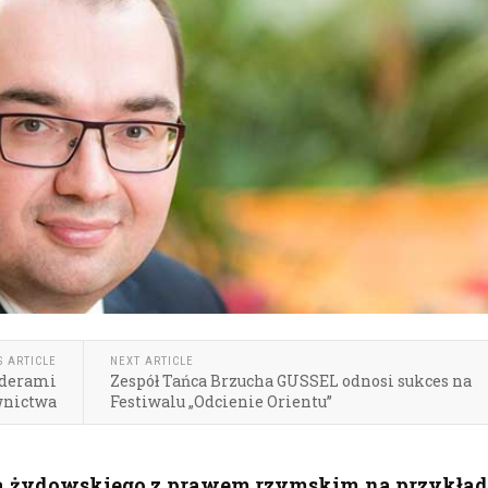
S ARTICLE
NEXT ARTICLE
iderami
Zespół Tańca Brzucha GUSSEL odnosi sukces na
wnictwa
Festiwalu „Odcienie Orientu”
a żydowskiego z prawem rzymskim na przykład