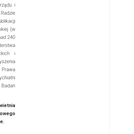
rządu i
 Radzie
likacji
kiej (w
onad 240
terstwa
ckich i
yszenia
o Prawa
hiatrii
 Badań
wietnia
dowego
e.