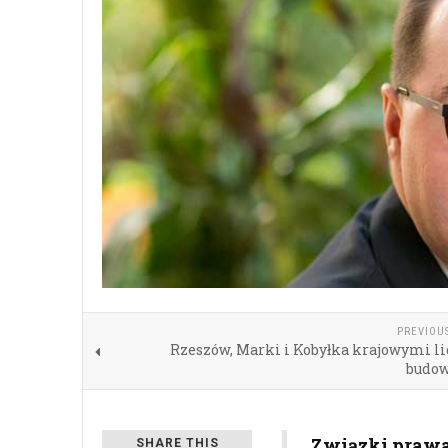
PREVIOU
Rzeszów, Marki i Kobyłka krajowymi l
budo
Związki praw
SHARE THIS