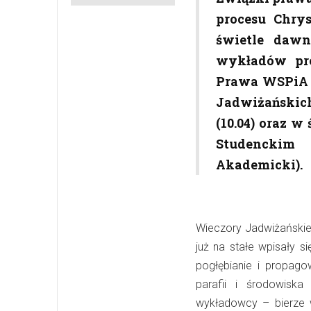
procesu Chry
świetle dawn
wykładów pro
Prawa WSPiA 
Jadwiżańskich
(10.04) oraz w
Studenckim 
Akademicki).
Wieczory Jadwiżańskie
już na stałe wpisały 
pogłębianie i propag
parafii i środowisk
wykładowcy – bierze w