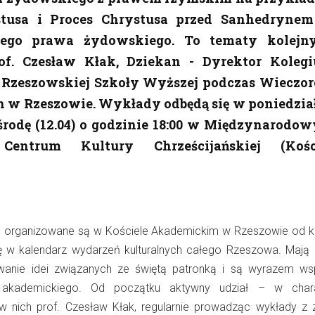
stusa i Proces Chrystusa przed Sanhedryne
ego prawa żydowskiego. To tematy kolejn
f. Czesław Kłak, Dziekan - Dyrektor Koleg
Rzeszowskiej Szkoły Wyższej podczas Wieczo
 w Rzeszowie. Wykłady odbędą się w poniedzia
 środę (12.04) o godzinie 18:00 w Międzynarodo
Centrum Kultury Chrześcijańskiej (Kośc
 organizowane są w Kościele Akademickim w Rzeszowie od kilk
się w kalendarz wydarzeń kulturalnych całego Rzeszowa. Mają 
owanie idei związanych ze świętą patronką i są wyrazem ws
a akademickiego. Od początku aktywny udział – w chara
 nich prof. Czesław Kłak, regularnie prowadząc wykłady z 