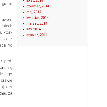
lipiec, 2014
 granic
czerwiec, 2014
maj, 2014
kwiecień, 2014
prawem
marzec, 2014
 latach
luty, 2014
, który
styczeń, 2014
odzie z
ąca nic
. prof.
ara się
ie jego
 prawie
o), czy
znać za