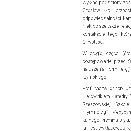
Wykład podzielony zosta
Czesław Kłak przeds
odpowiedzialności karn
Kłak opisze także rel
kontekście tego, któ
Chrystusa.
W drugiej części (ś
postępowanie przed S
naruszenia norm relig
rzymskiego.
Prof. nadzw. dr hab. 
Kierownikiem Katedry 
Rzeszowskiej Szkole
Kryminologii i Medycy
karnego, kryminalistyk
lat jest wykładowcą K