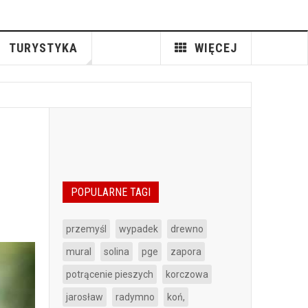
TURYSTYKA
WIĘCEJ
POPULARNE TAGI
przemyśl
wypadek
drewno
mural
solina
pge
zapora
potrącenie pieszych
korczowa
jarosław
radymno
koń,