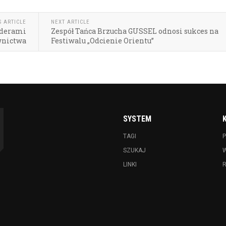
S ARTICLE
NEXT ARTICLE
iderami
Zespół Tańca Brzucha GUSSEL odnosi sukces na
wnictwa
Festiwalu „Odcienie Orientu”
SYSTEM
TAGI
P
SZUKAJ
LINKI