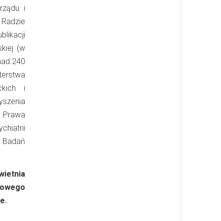
rządu i
 Radzie
likacji
kiej (w
onad 240
terstwa
ckich i
yszenia
o Prawa
hiatrii
 Badań
wietnia
dowego
e.