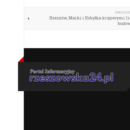
PREVIOU
Rzeszów, Marki i Kobyłka krajowymi l
budo