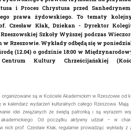
stusa i Proces Chrystusa przed Sanhedryne
ego prawa żydowskiego. To tematy kolejn
f. Czesław Kłak, Dziekan - Dyrektor Koleg
Rzeszowskiej Szkoły Wyższej podczas Wieczo
 w Rzeszowie. Wykłady odbędą się w poniedzia
 środę (12.04) o godzinie 18:00 w Międzynarodo
Centrum Kultury Chrześcijańskiej (Kośc
 organizowane są w Kościele Akademickim w Rzeszowie od kilk
się w kalendarz wydarzeń kulturalnych całego Rzeszowa. Mają 
owanie idei związanych ze świętą patronką i są wyrazem ws
a akademickiego. Od początku aktywny udział – w chara
 nich prof. Czesław Kłak, regularnie prowadząc wykłady z 