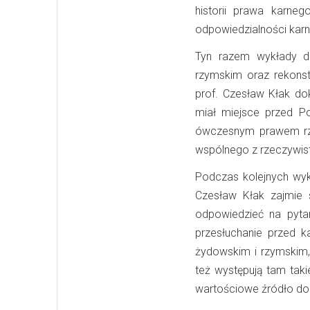
historii prawa karne
odpowiedzialności karn
Tyn razem wykłady 
rzymskim oraz rekonst
prof. Czesław Kłak dok
miał miejsce przed P
ówczesnym prawem rzym
wspólnego z rzeczywis
Podczas kolejnych wykł
Czesław Kłak zajmie 
odpowiedzieć na pytan
przesłuchanie przed k
żydowskim i rzymskim,
też występują tam taki
wartościowe źródło do 