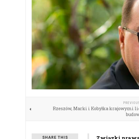
PREVIOU
Rzeszów, Marki i Kobyłka krajowymi l
budo
Związki praw
SHARE THIS