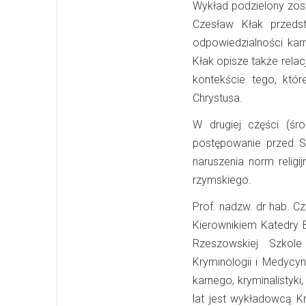
Wykład podzielony zosta
Czesław Kłak przeds
odpowiedzialności karn
Kłak opisze także rel
kontekście tego, któ
Chrystusa.
W drugiej części (ś
postępowanie przed S
naruszenia norm relig
rzymskiego.
Prof. nadzw. dr hab. 
Kierownikiem Katedry 
Rzeszowskiej Szkole
Kryminologii i Medycy
karnego, kryminalistyk
lat jest wykładowcą K