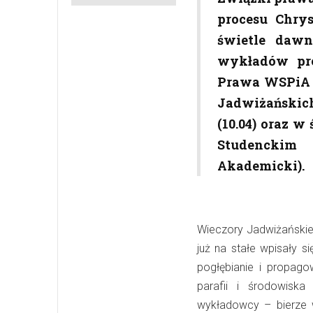
procesu Chry
świetle dawn
wykładów pro
Prawa WSPiA 
Jadwiżańskich
(10.04) oraz w
Studenckim 
Akademicki).
Wieczory Jadwiżańskie
już na stałe wpisały 
pogłębianie i propag
parafii i środowisk
wykładowcy – bierze w