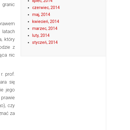
lipiec, 2014
 granic
czerwiec, 2014
maj, 2014
kwiecień, 2014
prawem
marzec, 2014
 latach
luty, 2014
, który
styczeń, 2014
odzie z
ąca nic
. prof.
ara się
ie jego
 prawie
o), czy
znać za