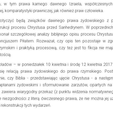
go, w tym prawa karnego dawnego Izraela, współczesnych
ej, komparatystyki prawniczej, jak również praw człowieka.
dotyczyć będą związków dawnego prawa żydowskiego z 
rukcji procesu Chrystusa przed Sanhedrynem. W poprzednich
onał szczegółowej analizy biblijnego opisu procesu Chrystusa
oncjuszem Piłatem. Rozważał, czy opis ten pozostaje w zg
skim i praktyką procesową, czy też jest to fikcja nie maj
tością.
adów – w poniedziałek 10 kwietnia i środę 12 kwietnia 2017 r
się relacją prawa żydowskiego do prawa rzymskiego. Post
ie, czy Biblia - przedstawiając ujęcie Chrystusa - a następn
apłanami żydowskimi i sformułowanie zarzutów, opartych na
 zawiera wiarygodny przekaz (z punktu widzenia normatywneg
e niezgodności z literą ówczesnego prawa, że nie można jej u
rekonstrukcji tych wydarzeń.