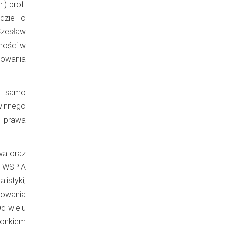
.) prof.
dzie o
Czesław
ności w
howania
je samo
winnego
a prawa
wa oraz
w WSPiA
istyki,
powania
d wielu
łonkiem