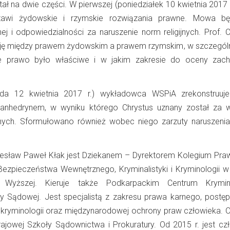
ł na dwie części. W pierwszej (poniedziałek 10 kwietnia 2017 r
tawi żydowskie i rzymskie rozwiązania prawne. Mowa bę
ej i odpowiedzialności za naruszenie norm religijnych. Prof. 
ację między prawem żydowskim a prawem rzymskim, w szczegól
re prawo było właściwe i w jakim zakresie do oceny zac
roda 12 kwietnia 2017 r.) wykładowca WSPiA zrekonstruu
anhedrynem, w wyniku którego Chrystus uznany został za 
ijnych. Sformułowano również wobec niego zarzuty naruszeni
Czesław Paweł Kłak jest Dziekanem – Dyrektorem Kolegium Pra
Bezpieczeństwa Wewnętrznego, Kryminalistyki i Kryminologii 
 Wyższej. Kieruje także Podkarpackim Centrum Kryminal
ny Sądowej. Jest specjalistą z zakresu prawa karnego, postę
i, kryminologii oraz międzynarodowej ochrony praw człowieka. O
rajowej Szkoły Sądownictwa i Prokuratury. Od 2015 r. jest cz