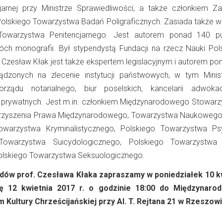
cjarnej przy Ministrze Sprawiedliwości, a także członkiem Za
lskiego Towarzystwa Badań Poligraficznych. Zasiada także w
owarzystwa Penitencjarnego. Jest autorem ponad 140 pub
h monografii. Był stypendystą Fundacji na rzecz Nauki Pols
f. Czesław Kłak jest także ekspertem legislacyjnym i autorem p
ządzonych na zlecenie instytucji państwowych, w tym Minis
orządu notarialnego, biur poselskich, kancelarii adwoka
b prywatnych. Jest m.in. członkiem Międzynarodowego Stowarz
rzyszenia Prawa Międzynarodowego, Towarzystwa Naukoweg
owarzystwa Kryminalistycznego, Polskiego Towarzystwa Psyc
Towarzystwa Suicydologicznego, Polskiego Towarzystwa
Polskiego Towarzystwa Seksuologicznego.
dów prof. Czesława Kłaka zapraszamy w poniedziałek 10 k
ę 12 kwietnia 2017 r. o godzinie 18:00 do Międzynaro
Kultury Chrześcijańskiej przy Al. T. Rejtana 21 w Rzeszowi