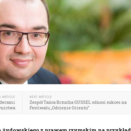
S ARTICLE
NEXT ARTICLE
iderami
Zespół Tańca Brzucha GUSSEL odnosi sukces na
wnictwa
Festiwalu „Odcienie Orientu”
a żydowskiego z prawem rzymskim na przykład