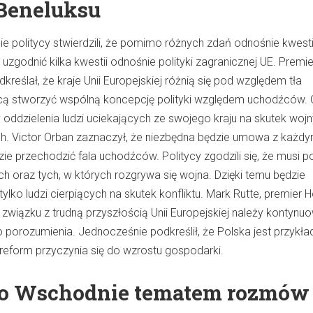
 Beneluksu
e politycy stwierdzili, że pomimo różnych zdań odnośnie kwesti
 uzgodnić kilka kwestii odnośnie polityki zagranicznej UE. Premie
kreślał, że kraje Unii Europejskiej różnią się pod względem tła
hcą stworzyć wspólną koncepcję polityki względem uchodźców.
 oddzielenia ludzi uciekających ze swojego kraju na skutek woj
. Victor Orban zaznaczył, że niezbędna będzie umowa z każd
zie przechodzić fala uchodźców. Politycy zgodzili się, że musi 
ch oraz tych, w których rozgrywa się wojna. Dzięki temu będzie
lko ludzi cierpiących na skutek konfliktu. Mark Rutte, premier H
w związku z trudną przyszłością Unii Europejskiej należy kontynu
o porozumienia. Jednocześnie podkreślił, że Polska jest przykł
 reform przyczynia się do wzrostu gospodarki.
wo Wschodnie tematem rozmów