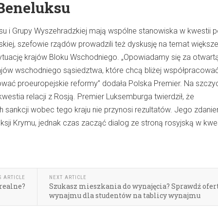
 Beneluksu
uksu i Grupy Wyszehradzkiej mają wspólne stanowiska w kwestii po
skiej, szefowie rządów prowadzili też dyskusję na temat większ
ytuację krajów Bloku Wschodniego. „Opowiadamy się za otwart
ajów wschodniego sąsiedztwa, które chcą bliżej współpracowa
wać proeuropejskie reformy” dodała Polska Premier. Na szczy
westia relacji z Rosją. Premier Luksemburga twierdził, że
 sankcji wobec tego kraju nie przynosi rezultatów. Jego zdanie
sji Krymu, jednak czas zacząć dialog ze stroną rosyjską w kwes
S ARTICLE
NEXT ARTICLE
 realne?
Szukasz mieszkania do wynajęcia? Sprawdź ofer
wynajmu dla studentów na tablicy wynajmu