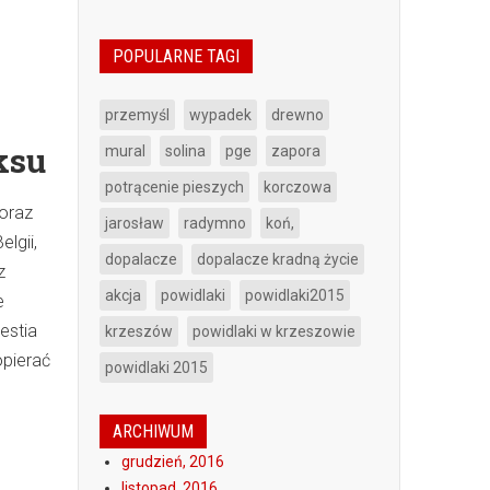
a
POPULARNE TAGI
przemyśl
wypadek
drewno
ksu
mural
solina
pge
zapora
potrącenie pieszych
korczowa
oraz
jarosław
radymno
koń,
lgii,
dopalacze
dopalacze kradną życie
z
akcja
powidlaki
powidlaki2015
e
westia
krzeszów
powidlaki w krzeszowie
opierać
powidlaki 2015
ARCHIWUM
grudzień, 2016
listopad, 2016