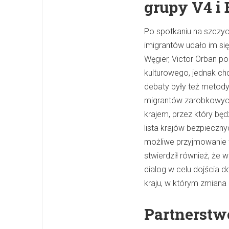
grupy V4 i
Po spotkaniu na szczyci
imigrantów udało im się
Węgier, Victor Orban pod
kulturowego, jednak c
debaty były też metody
migrantów zarobkowych
krajem, przez który będ
lista krajów bezpieczny
możliwe przyjmowanie ty
stwierdził również, że 
dialog w celu dojścia d
kraju, w którym zmiana
Partnerst