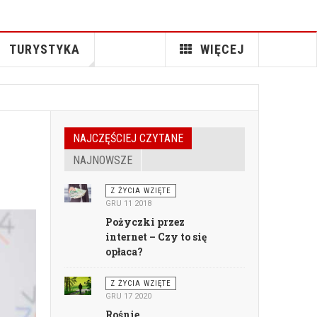
TURYSTYKA
WIĘCEJ
NAJCZĘŚCIEJ CZYTANE
NAJNOWSZE
Z ŻYCIA WZIĘTE
GRU 11 2018
Pożyczki przez
internet – Czy to się
opłaca?
Z ŻYCIA WZIĘTE
GRU 17 2020
Rośnie