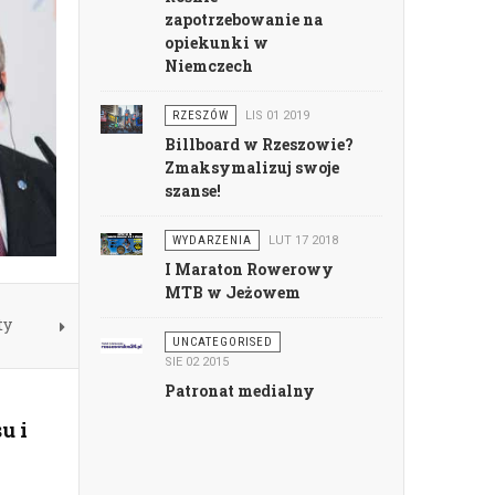
zapotrzebowanie na
opiekunki w
Niemczech
RZESZÓW
LIS 01 2019
Billboard w Rzeszowie?
Zmaksymalizuj swoje
szanse!
WYDARZENIA
LUT 17 2018
I Maraton Rowerowy
MTB w Jeżowem
ty
UNCATEGORISED
SIE 02 2015
Patronat medialny
u i