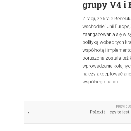
grupy V4 i
Z racji, że kraje Benel
wschodniej Unii Europej
zaangażowania się w s
polityką wobec tych kr
wspólnotą i implemento
poruszona została też k
wprowadzanie kolejnych
należy akceptować anek
wspólnego handlu.
PREVIOU
Polexit – czy to jest