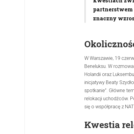
kwestiach zwi
partnerstwem 
znaczny wzros
Okolicznoś
W Warszawie, 19 czerw
Beneluksu. W rozmowach 
Holandii oraz Luksembu
inicjatywy Beaty Szydło
spotkanie”. Główne tem
relokacji uchodźców. P
się o współpracę z NAT
Kwestia re