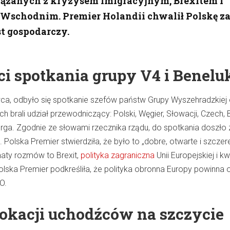
ązanych z kryzysem imigracyjnym, Brexitem i
Wschodnim. Premier Holandii chwalił Polskę z
t gospodarczy.
ci spotkania grupy V4 i Benelu
ca, odbyło się spotkanie szefów państw Grupy Wyszehradzkiej 
brali udział przewodniczący: Polski, Węgier, Słowacji, Czech, Be
rga. Zgodnie ze słowami rzecznika rządu, do spotkania doszło 
. Polska Premier stwierdziła, że było to „dobre, otwarte i szczer
aty rozmów to Brexit,
polityka zagraniczna
Unii Europejskiej i k
olska Premier podkreśliła, że polityka obronna Europy powinna 
O.
lokacji uchodźców na szczycie