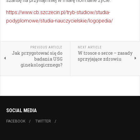
szansę na przynajmniej w miarę normalne życie.
https://www.cb.szczecin.pl/tryb-studiow/studia-
podyplomowe/studia-nauczycielskie/logopedia/
PREVIOUS ARTICLE
NEXT ARTICLE
Jak przygotować się do
W trosce o serce – zasady
badania USG
sprzyjające zdrowiu
ginekologicznego?
SOCIAL MEDIA
FACEBOOK
TWITTER