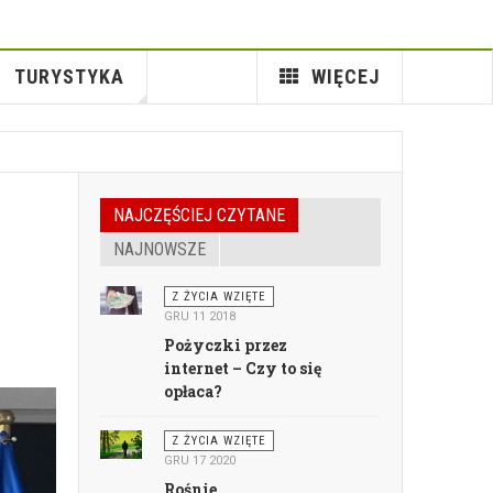
TURYSTYKA
WIĘCEJ
a
NAJCZĘŚCIEJ CZYTANE
NAJNOWSZE
Z ŻYCIA WZIĘTE
GRU 11 2018
Pożyczki przez
internet – Czy to się
opłaca?
Z ŻYCIA WZIĘTE
GRU 17 2020
Rośnie