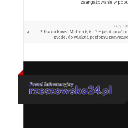
zaangażowanie w popula
PREVIOU
Piłka do kosza Molten 5, 6 i 7 – jak dobrać r
model do wieku i poziomu zaawans