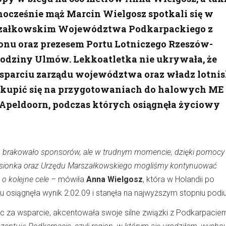
ednocześnie mąż Marcin Wielgosz spotkali się w
szałkowskim Województwa Podkarpackiego z
onu oraz prezesem Portu Lotniczego Rzeszów-
Rodziny Ulmów. Lekkoatletka nie ukrywała, że
wsparciu zarządu województwa oraz władz lotni
 skupić się na przygotowaniach do halowych ME
Apeldoorn, podczas których osiągnęła życiowy
o brakowało sponsorów, ale w trudnym momencie, dzięki pomocy
sionka oraz Urzędu Marszałkowskiego mogliśmy kontynuować
 o kolejne cele –
mówiła
Anna Wielgosz
, która w Holandii po
u osiągnęła wynik 2:02.09 i stanęła na najwyższym stopniu podi
ąc za wsparcie, akcentowała swoje silne związki z Podkarpacie