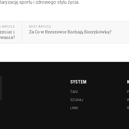
ryzację sportu i zdrowego stylu życia.
S ARTICLE
NEXT ARTICLE
ozmiar i
Za Co w Rzeszowie Kochają Koszykówkę?
owania?
SYSTEM
TAGI
P
SZUKAJ
LINKI