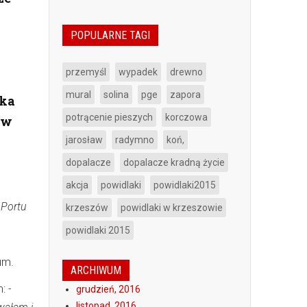
POPULARNE TAGI
przemyśl
wypadek
drewno
mural
solina
pge
zapora
ska
potrącenie pieszych
korczowa
 w
jarosław
radymno
koń,
dopalacze
dopalacze kradną życie
akcja
powidlaki
powidlaki2015
 Portu
krzeszów
powidlaki w krzeszowie
powidlaki 2015
um.
ARCHIWUM
m:
-
grudzień, 2016
listopad, 2016