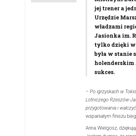
jej trener a j
Urzędzie Mar
władzami regi
Jasionka im. 
tylko dzięki 
była w stanie
holenderskim 
sukces.
– Po igrzyskach w Toki
Lotniczego Rzeszów-Ja
przygotowania i walczyć
wspaniałym finiszu bieg
Anna Wielgosz, dziękuj