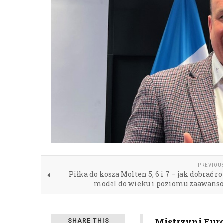
PREVIOU
Piłka do kosza Molten 5, 6 i 7 – jak dobrać r
model do wieku i poziomu zaawans
Mistrzyni Eur
SHARE THIS