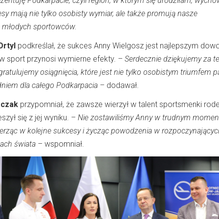
entuję Podkarpacie, czyli region, w którym się urodziłam, wycho
y mają nie tylko osobisty wymiar, ale także promują nasze
ą młodych sportowców.
rtyl
podkreślał, że sukces Anny Wielgosz jest najlepszym do
 w sport przynosi wymierne efekty.
– Serdecznie dziękujemy za t
ratulujemy osiągnięcia, które jest nie tylko osobistym triumfem p
 dniem dla całego Podkarpacia –
dodawał.
czak
przypomniał, że zawsze wierzył w talent sportsmenki rod
zył się z jej wyniku.
– Nie zostawiliśmy Anny w trudnym momenc
ierząc w kolejne sukcesy i życząc powodzenia w rozpoczynającyc
wach świata –
wspomniał.