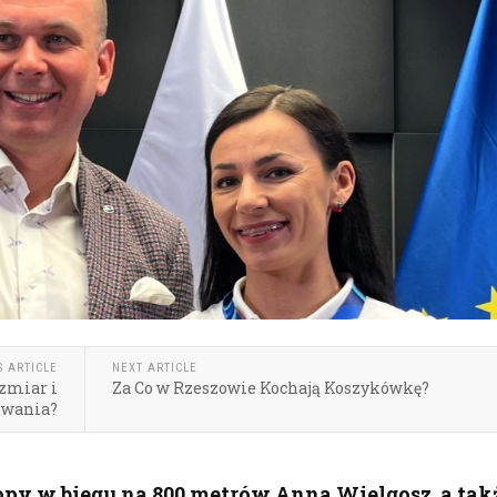
S ARTICLE
NEXT ARTICLE
ozmiar i
Za Co w Rzeszowie Kochają Koszykówkę?
owania?
opy w biegu na 800 metrów Anna Wielgosz, a tak