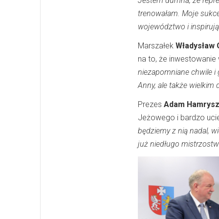
Jestem dumna, że reprez
trenowałam. Moje sukces
województwo i inspiruj
Marszałek
Władysław O
na to, że inwestowanie
niezapomniane chwile i g
Anny, ale także wielkim
Prezes
Adam Hamrysz
Jeżowego i bardzo ucies
będziemy z nią nadal, w
już niedługo mistrzost