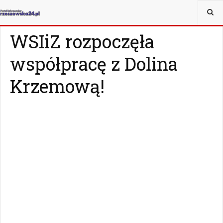
JESTEŚ TUTAJ:
WIADOMOŚCI
RZESZÓW
WSIiZ rozpoczęła
współpracę z Dolina
Krzemową!