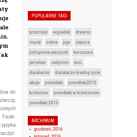
aty
POPULARNE TAGI
uje
ałe
przemyśl
wypadek
drewno
in.
mural
solina
pge
zapora
nym
potrącenie pieszych
korczowa
Jak
jarosław
radymno
koń,
dopalacze
dopalacze kradną życie
akcja
powidlaki
powidlaki2015
ścia do
krzeszów
powidlaki w krzeszowie
starczy,
powidlaki 2015
ukowych
Fiszki.
ARCHIWUM
 języka
grudzień, 2016
maczyć.
listopad, 2016