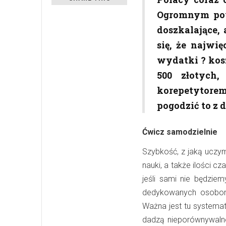
Ogromnym pow
doszkalające,
się, że najwi
wydatki ? kos
500 złotych,
korepetytore
pogodzić to z
Ćwicz samodzielnie
Szybkość, z jaką uczy
nauki, a także ilości c
jeśli sami nie będzi
dedykowanych osobom 
Ważna jest tu systemat
dadzą nieporównywalne 