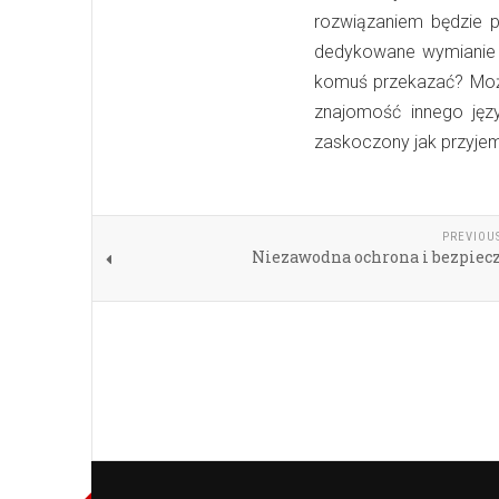
rozwiązaniem będzie p
dedykowane wymianie 
komuś przekazać? Może
znajomość innego ję
zaskoczony jak przyje
PREVIOU
Niezawodna ochrona i bezpiec