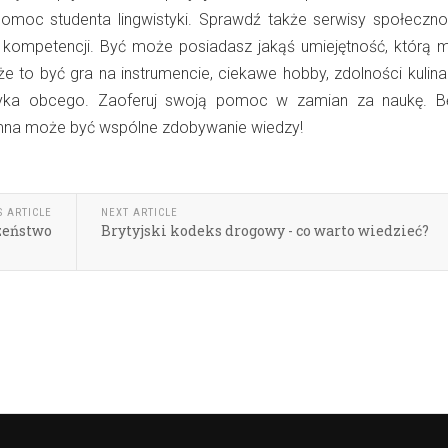
omoc studenta lingwistyki. Sprawdź także serwisy społeczn
kompetencji. Być może posiadasz jakąś umiejętność, którą 
 to być gra na instrumencie, ciekawe hobby, zdolności kulina
zyka obcego. Zaoferuj swoją pomoc w zamian za naukę. B
mna może być wspólne zdobywanie wiedzy!
S ARTICLE
NEXT ARTICLE
zeństwo
Brytyjski kodeks drogowy - co warto wiedzieć?