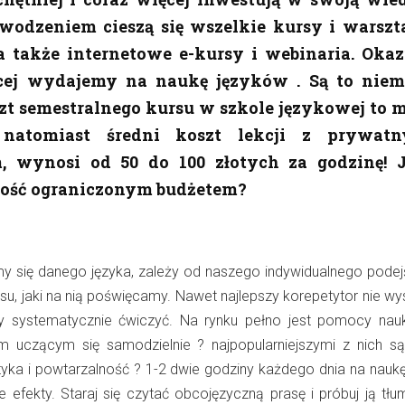
odzeniem cieszą się wszelkie kursy i warszt
 a także internetowe e-kursy i webinaria. Okaz
ęcej wydajemy na naukę języków . Są to niem
zt semestralnego kursu w szkole językowej to m
 natomiast średni koszt lekcji z prywat
m, wynosi od 50 do 100 złotych za godzinę! 
 dość ograniczonym budżetem?
my się danego języka, zależy od naszego indywidualnego podej
zasu, jaki na nią poświęcamy. Nawet najlepszy korepetytor nie wy
emy systematycznie ćwiczyć. Na rynku pełno jest pomocy na
uczącym się samodzielnie ? najpopularniejszymi z nich są 
yka i powtarzalność ? 1-2 dwie godziny każdego dnia na naukę
efekty. Staraj się czytać obcojęzyczną prasę i próbuj ją tłu