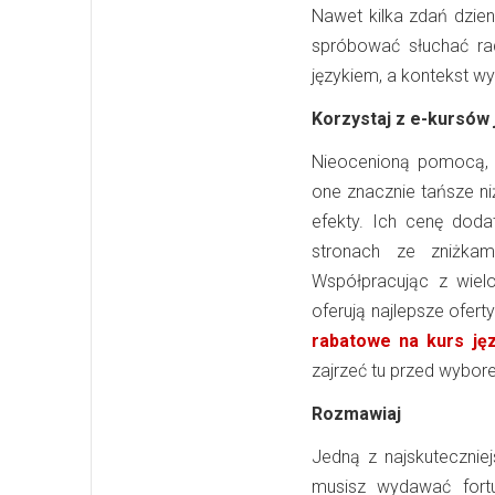
Nawet kilka zdań dzie
spróbować słuchać rad
językiem, a kontekst w
Korzystaj z e-kursów
Nieocenioną pomocą, 
one znacznie tańsze ni
efekty. Ich cenę dod
stronach ze zniżkam
Współpracując z wielo
oferują najlepsze ofer
rabatowe na kurs ję
zajrzeć tu przed wybo
Rozmawiaj
Jedną z najskutecznie
musisz wydawać fort