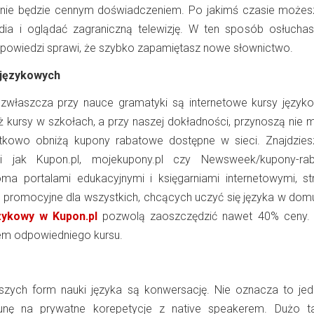
nnie będzie cennym doświadczeniem. Po jakimś czasie możes
ia i oglądać zagraniczną telewizję. W ten sposób osłuchas
ypowiedzi sprawi, że szybko zapamiętasz nowe słownictwo.
 językowych
zwłaszcza przy nauce gramatyki są internetowe kursy język
ż kursy w szkołach, a przy naszej dokładności, przynoszą nie m
atkowo obniżą kupony rabatowe dostępne w sieci. Znajdzies
i jak Kupon.pl, mojekupony.pl czy Newsweek/kupony-rab
ma portalami edukacyjnymi i księgarniami internetowymi, st
ty promocyjne dla wszystkich, chcących uczyć się języka w dom
zykowy w Kupon.pl
pozwolą zaoszczędzić nawet 40% ceny.
rem odpowiedniego kursu.
jszych form nauki języka są konwersację. Nie oznacza to jed
unę na prywatne korepetycje z native speakerem. Dużo 