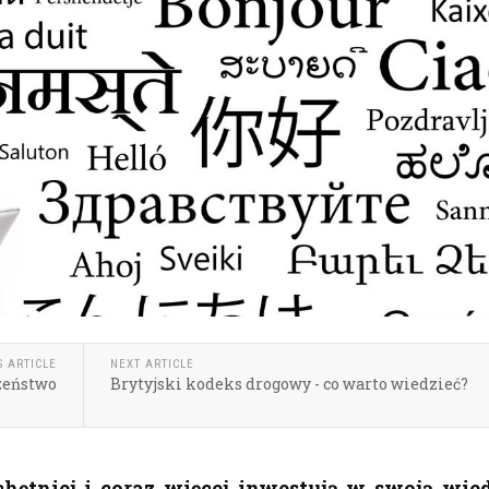
S ARTICLE
NEXT ARTICLE
zeństwo
Brytyjski kodeks drogowy - co warto wiedzieć?
chętniej i coraz więcej inwestują w swoją wied