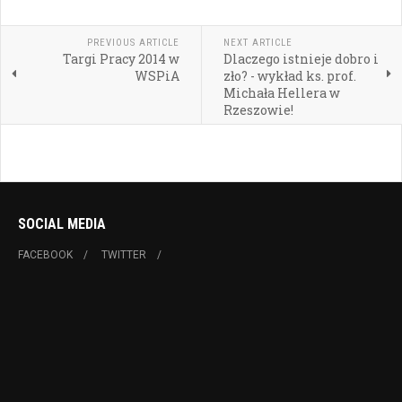
PREVIOUS ARTICLE
NEXT ARTICLE
Targi Pracy 2014 w
Dlaczego istnieje dobro i
WSPiA
zło? - wykład ks. prof.
Michała Hellera w
Rzeszowie!
SOCIAL MEDIA
FACEBOOK
TWITTER