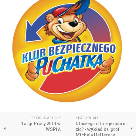
PREVIOUS ARTICLE
NEXT ARTICLE
Targi Pracy 2014 w
Dlaczego istnieje dobro i
WSPiA
zło? - wykład ks. prof.
Michała Hellera w