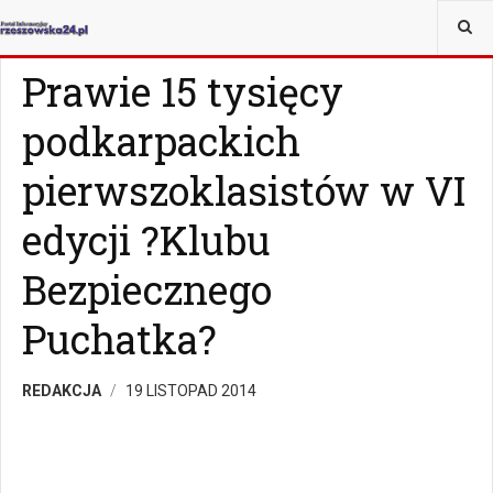
JESTEŚ TUTAJ:
WIADOMOŚCI
RZESZÓW
Prawie 15 tysięcy
podkarpackich
pierwszoklasistów w VI
edycji ?Klubu
Bezpiecznego
Puchatka?
REDAKCJA
19 LISTOPAD 2014